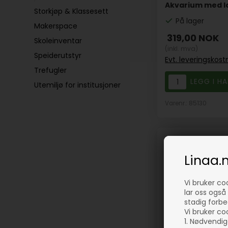
Akvarium med lok
Storkjøp & Klassesett
På lager
Makerspace
319,00
NOK
Skoleinventar
(inkl. mva)
Speiderutstyr
Evt. leveringskos
Trefugler
Utemiljø for institusjoner
Varenr.: 85130
Linaa.
Vi bruker co
lar oss også 
stadig forbe
Vi bruker coo
1. Nødvendig