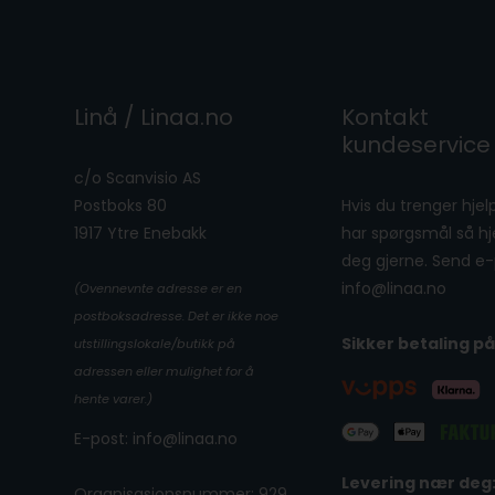
Linå / Linaa.no
Kontakt
kundeservice
c/o Scanvisio AS
Postboks 80
Hvis du trenger hjelp
1917 Ytre Enebakk
har spørgsmål så hje
deg gjerne. Send e-p
info@linaa.no
(Ovennevnte adresse er en
postboksadresse. Det er ikke noe
Sikker betaling på
utstillingslokale/butikk på
adressen eller mulighet for å
hente varer.)
E-post: info@linaa.no
Levering nær deg
Organisasjonsnummer: 929