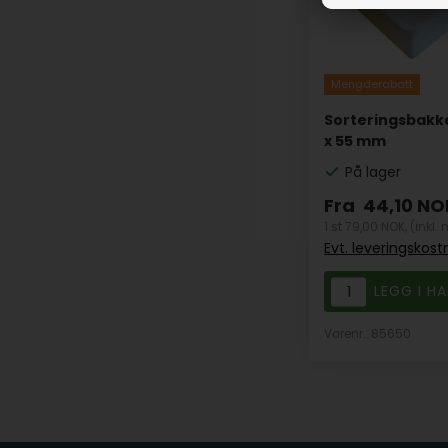
Mengderabatt
Sorteringsbakke
x 55 mm
På lager
Fra
44,10
NO
1 st 79,00 NOK,
(inkl.
Evt. leveringskos
Varenr.: 85650