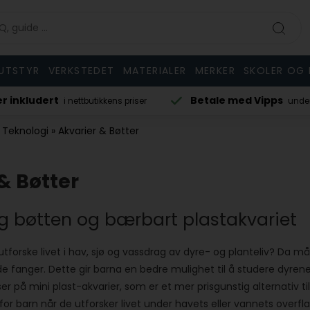
UTSTYR
VERKSTEDET
MATERIALER
MERKER
SKOLER OG 
Betale med Vipps
MOA 299 NOK
under bestilling
inkl
 Teknologi
»
Akvarier & Bøtter
& Bøtter
 bøtten og bærbart plastakvariet
utforske livet i hav, sjø og vassdrag av dyre- og planteliv? Da 
 fanger. Dette gir barna en bedre mulighet til å studere dyren
er på mini plast-akvarier, som er et mer prisgunstig alternativ ti
for barn når de utforsker livet under havets eller vannets over