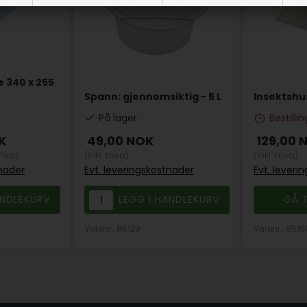
 340 x 255
Spann: gjennomsiktig - 5 L
Insektshu
På lager
Bestilli
K
49,00
NOK
129,00
 mva)
(inkl. mva)
(inkl. mva)
tnader
Evt. leveringskostnader
Evt. leveri
GÅ T
Varenr.: 85129
Varenr.: 8516