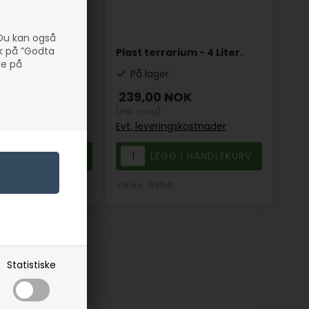
 Du kan også
kk på ”Godta
lastspann
Plast terrarium - 4 Liter.
ke på
På lager
OK
239,00
NOK
(inkl. mva)
ngskostnader
Evt. leveringskostnader
9-1
Varenr.: 85150
Statistiske