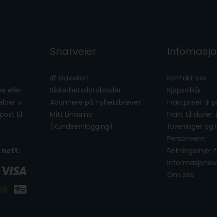
Snarveier
Infomasj
🎁 Gavekort
Kontakt oss
e eller
Sikkerhetsdatablader
Kjøpsvilkår
lper vi
Abonnere på nyhetsbrevet
Fraktpriser til 
ost til
Mitt Linaa.no
Frakt til skoler,
(Kundeinnlogging)
foreninger og 
Personvern
 nett:
Retningslinjer 
informasjonsk
Om oss
: