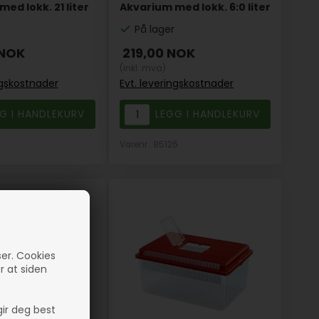
ed lokk. 21 liter
Akvarium med lokk. 6:0 liter
På lager
NOK
219,00
NOK
(inkl. mva)
ngskostnader
Evt. leveringskostnader
Varenr.: 85126
ser. Cookies
er at siden
gir deg best