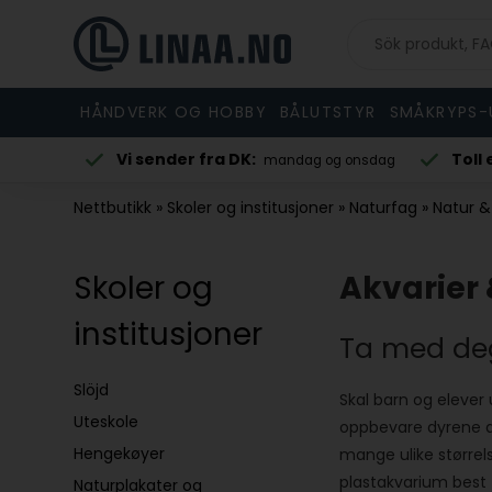
HÅNDVERK OG HOBBY
BÅLUTSTYR
SMÅKRYPS-
Toll er inkludert
dag og onsdag
i nettbutikkens priser
Nettbutikk
»
Skoler og institusjoner
»
Naturfag
»
Natur &
Skoler og
Akvarier 
institusjoner
Ta med deg
Slöjd
Skal barn og elever 
Uteskole
oppbevare dyrene de
Hengekøyer
mange ulike størrels
plastakvarium best 
Naturplakater og