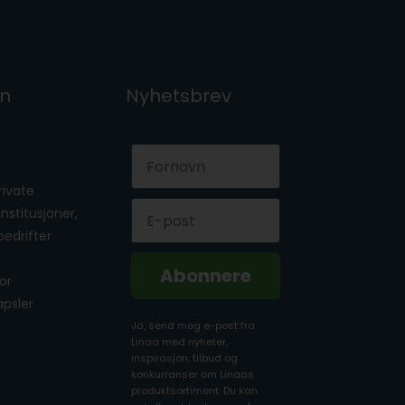
on
Nyhetsbrev
First Name
private
Email
 institusjoner,
bedrifter
Abonnere
for
apsler
Ja, send meg e-post fra
Linaa med nyheter,
inspirasjon, tilbud og
konkurranser om Linaas
produktsortiment. Du kan