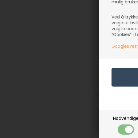
mulig bruker
Akvarium med lok
Ved å trykk
velge ut hvi
L
valgte cooki
På lager
”Cookies” i 
99,00
NOK
Googles retn
(inkl. mva)
Evt. leveringskos
Varenr.: 85124
Nødvendig