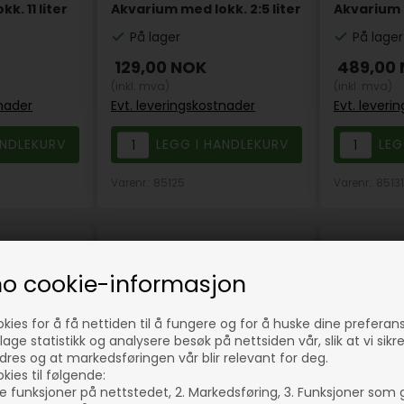
k. 11 liter
Akvarium med lokk. 2:5 liter
Akvarium m
På lager
På lager
129,00
NOK
489,00
(inkl. mva)
(inkl. mva)
tnader
Evt. leveringskostnader
Evt. leveri
Varenr.: 85125
Varenr.: 85131
no cookie-informasjon
okies for å få nettiden til å fungere og for å huske dine preferan
lage statistikk og analysere besøk på nettsiden vår, slik at vi sikr
dres og at markedsføringen vår blir relevant for deg.
kies til følgende:
e funksjoner på nettstedet, 2. Markedsføring, 3. Funksjoner som 