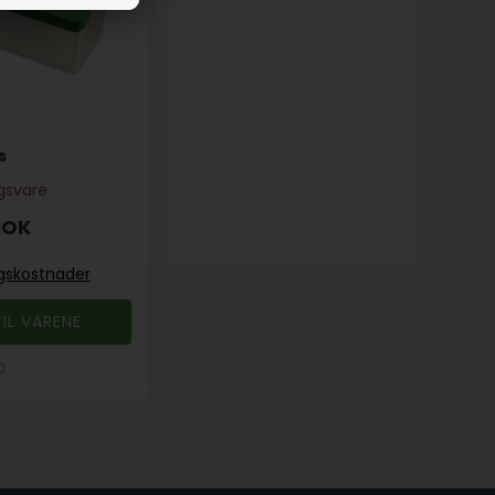
s
ngsvare
NOK
ngskostnader
IL VARENE
0