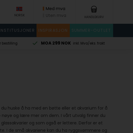
Med mva
Uten mva
NORSK
HANDLEKURV
INSTITUSJONER
INSPIRASJON
SUMMER-OUTLET
. Mva/eks. frakt
må du huske å ha med en bøtte eller et akvarium for å
e nøye og lære mer om dem. I vårt utvalg finner du
l glassakvarier og som også er lettere. Derfor er et
flate. I de små akvariene kan du ha ryggsvømmere og