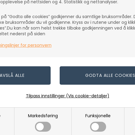
opplevelse på nettsiden og 4. Statistikk og nettanalyser.
k: plast - 1
e på ”Godta alle cookies” godkjenner du samtlige bruksområder.
lke bruksområder du vil godkjenne. Kryss av i rutene under og kli
Bøtte 12 liter med hank sort
Lokk til p
es”.Du kan når som helst trekke tilbake godkjenningen ved å klik
På lager
På lager
feltet nederst på siden
29,00
NOK
29,00
N
ingslinjer for personvern
(inkl. mva)
(inkl. mva)
tnader
Evt. leveringskostnader
Evt. leveri
Varenr.: 85680
Varenr.: 8512
Tilpass innstillinger (Vis cookie-detaljer)
e
Markedsføring
Funksjonelle