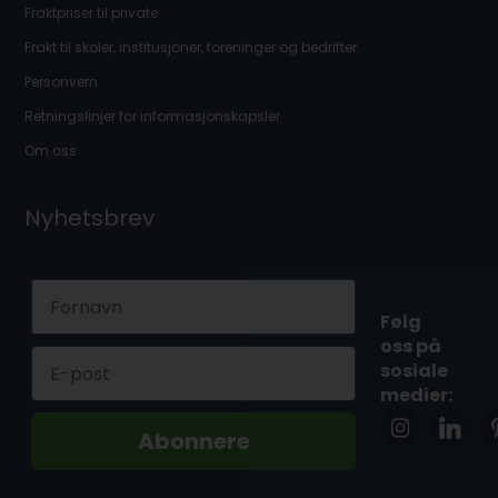
Fraktpriser til private
Frakt til skoler, institusjoner, foreninger og bedrifter
Personvern
Retningslinjer for informasjonskapsler
Om oss
Nyhetsbrev
First Name
Følg
oss på
Email
sosiale
medier:
Abonnere