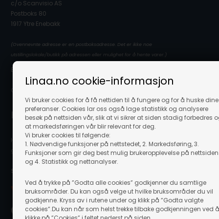
c/o Scanvisio AS
Postboks 80
1917 Ytre Enebakk
(Ovennevnte adresse er en postboksadresse. Det er ikke noe
utstillingslokale/butikk på adressen eller mulighet for å hente varer.)
E-post: info@linaa.no
Linaa.no cookie-informasjon
Organisasjonsnummer: 929 480 848
Vi bruker cookies for å få nettiden til å fungere og for å huske dine
preferanser. Cookies lar oss også lage statistikk og analysere
Kontakt kundeservice
besøk på nettsiden vår, slik at vi sikrer at siden stadig forbedres 
at markedsføringen vår blir relevant for deg.
Vi bruker cookies til følgende:
Hvis du trenger hjelpe eller har spørgsmål så hjelper vi deg
1. Nødvendige funksjoner på nettstedet, 2. Markedsføring, 3.
gjerne. Send e-post til info@linaa.no
Funksjoner som gir deg best mulig brukeropplevelse på nettsiden
og 4. Statistikk og nettanalyser.
Sikker betaling på nett:
Ved å trykke på ”Godta alle cookies” godkjenner du samtlige
bruksområder. Du kan også velge ut hvilke bruksområder du vil
godkjenne. Kryss av i rutene under og klikk på ”Godta valgte
cookies”.Du kan når som helst trekke tilbake godkjenningen ved 
klikke på ”Cookies” i feltet nederst på siden