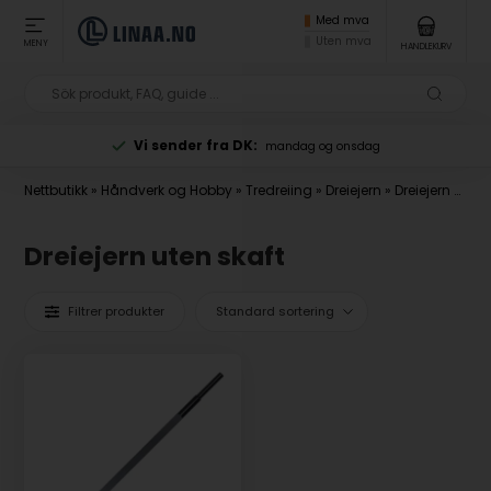
Med mva
Uten mva
MENY
HANDLEKURV
Vi sender fra DK:
mandag og onsdag
Nettbutikk
»
Håndverk og Hobby
»
Tredreiing
»
Dreiejern
»
Dreiejern uten skaft
Dreiejern uten skaft
Filtrer produkter