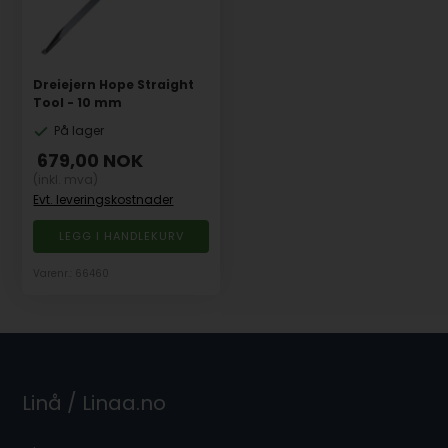
Dreiejern Hope Straight
Tool - 10 mm
På lager
679,00
NOK
(inkl. mva)
Evt. leveringskostnader
Varenr.: 66460
Linå / Linaa.no