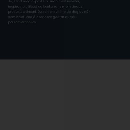
Ja, send meg e-post fra Linaa med nyheter,
inspirasjon, tilbud og konkurranser om Linaas
produktsortiment. Du kan enkelt melde deg av når
som helst. Ved å abonnere godtar du vår
personvernpolicy.