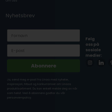
Om oss
Nyhetsbrev
First Name
Følg
oss på
Email
sosiale
medier:
Abonnere
Ja, send meg e-post fra Linaa med nyheter,
inspirasjon, tilbud og konkurranser om Linaas
produktsortiment. Du kan enkelt melde deg av når
som helst. Ved å abonnere godtar du vår
personvernpolicy.