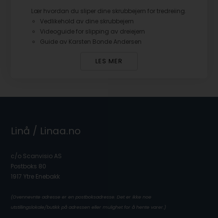
Lær hvordan du sliper dine skrubbejern for tredreiing.
Vedlikehold av dine skrubbejern
Videoguide for slipping av dreiejern
Guide av Karsten Bonde Andersen
LES MER
Linå / Linaa.no
c/o Scanvisio AS
Postboks 80
1917 Ytre Enebakk
(Ovennevnte adresse er en postboksadresse. Det er ikke noe
utstillingslokale/butikk på adressen eller mulighet for å hente varer.)