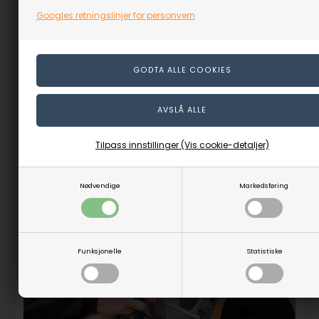
Googles retningslinjer for personvern
Sliping av meisel med buet egg på
frihånd på Tormek | Tredreiing
Lær hvordan du sliper meisel med buet egg for hånd på en
Tormek våtsliper.
Vedlikehold av meisel med buet egg.
Tilpass innstillinger (Vis cookie-detaljer)
Videoguide til sliping av dreiejern.
Guide av Karsten Bonde Andersen.
Nødvendige
Markedsføring
LES MER
Funksjonelle
Statistiske