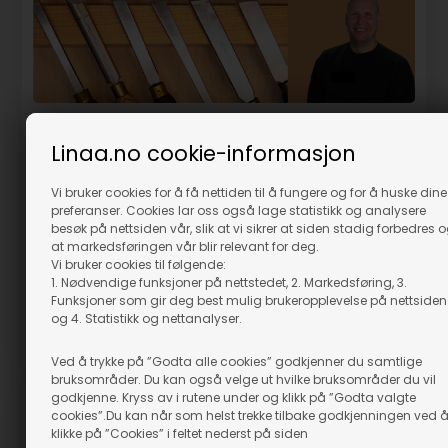
Sliping av meisel | Oversikt over de
Linaa.no cookie-informasjon
forskjellige typene meisel | Tredreiing
Lær å slipe meisel din for tredreiing. Med denne guiden blir du
Vi bruker cookies for å få nettiden til å fungere og for å huske dine
preferanser. Cookies lar oss også lage statistikk og analysere
tatt i hånden og guidet til hvilken slibeguide som passer til din
besøk på nettsiden vår, slik at vi sikrer at siden stadig forbedres 
meisel.
at markedsføringen vår blir relevant for deg.
Vedlikehold av meisel for tredreiing.
Vi bruker cookies til følgende:
Veiledning for å finne den riktige slipingen av din meisel.
1. Nødvendige funksjoner på nettstedet, 2. Markedsføring, 3.
Guide av Karsten Bonde Andersen
Funksjoner som gir deg best mulig brukeropplevelse på nettsiden
og 4. Statistikk og nettanalyser.
LES MER
Ved å trykke på ”Godta alle cookies” godkjenner du samtlige
bruksområder. Du kan også velge ut hvilke bruksområder du vil
godkjenne. Kryss av i rutene under og klikk på ”Godta valgte
cookies”.Du kan når som helst trekke tilbake godkjenningen ved 
klikke på ”Cookies” i feltet nederst på siden