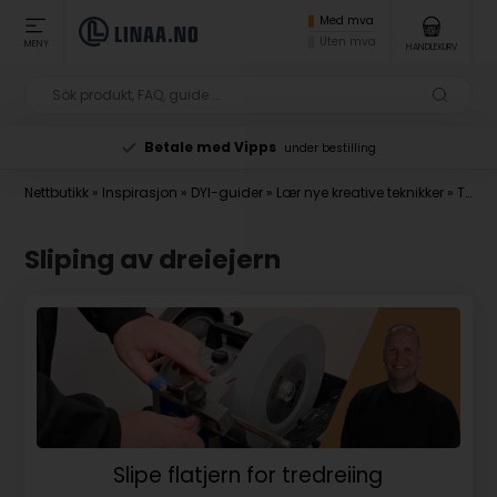
Med mva
Uten mva
MENY
HANDLEKURV
MOA 299 NOK
estilling
inkl. Mva/eks. frakt
Nettbutikk
»
Inspirasjon
»
DYI-guider
»
Lær nye kreative teknikker
»
Tredreiingsteknikker
Sliping av dreiejern
Slipe flatjern for tredreiing