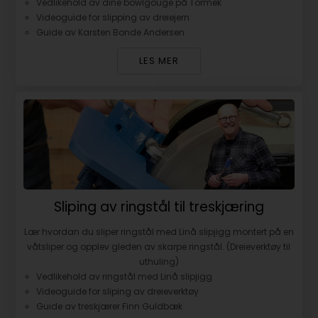
Vedlikehold av dine bowlgouge på Tormek
Videoguide for slipping av dreiejern
Guide av Karsten Bonde Andersen
LES MER
Sliping av ringstål til treskjæring
Lær hvordan du sliper ringstål med Linå slipjigg montert på en
våtsliper og opplev gleden av skarpe ringstål. (Dreieverktøy til
uthuling)
Vedlikehold av ringstål med Linå slipjigg
Videoguide for sliping av dreieverktøy
Guide av treskjærer Finn Guldbæk