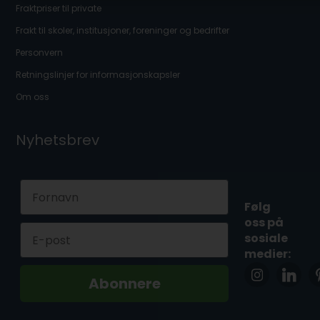
Fraktpriser til private
Frakt til skoler, institusjoner, foreninger og bedrifter
Personvern
Retningslinjer for informasjonskapsler
Om oss
Nyhetsbrev
First Name
Følg
oss på
Email
sosiale
medier:
Abonnere