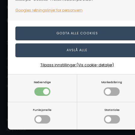
Levering nær deg:
Googles retningslinjer for personvern
Snarveier
🎁 Gavekort
Tilpass innstillinger (Vis cookie-detaljer)
Sikkerhetsdatablader
Abonnere på nyhetsbrevet
Nødvendige
Markedsføring
Mitt Linaa.no (Kundeinnlogging)
Infomasjon
Funksjonelle
Statistiske
Kontakt oss
Kjøpsvilkår