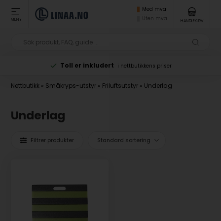
Med mva
Uten mva
MENY
HANDLEKURV
Toll er inkludert
i nettbutikkens priser
Nettbutikk
»
Småkryps-utstyr
»
Friluftsutstyr
»
Underlag
Underlag
Filtrer produkter