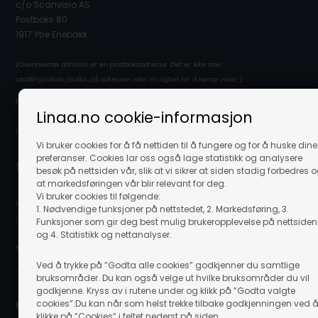
c/o Scanvisio AS
Postboks 80
1917 Ytre Enebakk
(Ovennevnte adresse er en postboksadresse. Det er ikke noe
utstillingslokale/butikk på adressen eller mulighet for å hente varer.)
E-post: info@linaa.no
Linaa.no cookie-informasjon
Organisasjonsnummer: 929 480 848
Vi bruker cookies for å få nettiden til å fungere og for å huske dine
preferanser. Cookies lar oss også lage statistikk og analysere
Kontakt kundeservice
besøk på nettsiden vår, slik at vi sikrer at siden stadig forbedres 
at markedsføringen vår blir relevant for deg.
Vi bruker cookies til følgende:
Hvis du trenger hjelpe eller har spørgsmål så hjelper vi deg
1. Nødvendige funksjoner på nettstedet, 2. Markedsføring, 3.
gjerne. Send e-post til info@linaa.no
Funksjoner som gir deg best mulig brukeropplevelse på nettsiden
og 4. Statistikk og nettanalyser.
Sikker betaling på nett:
Ved å trykke på ”Godta alle cookies” godkjenner du samtlige
bruksområder. Du kan også velge ut hvilke bruksområder du vil
godkjenne. Kryss av i rutene under og klikk på ”Godta valgte
cookies”.Du kan når som helst trekke tilbake godkjenningen ved 
klikke på ”Cookies” i feltet nederst på siden