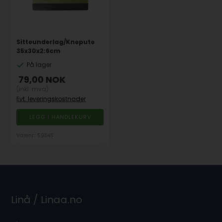
Sitteunderlag/Knepute
35x30x2:6cm
På lager
79,00
NOK
(inkl. mva)
Evt. leveringskostnader
Varenr.: 59345
Linå / Linaa.no