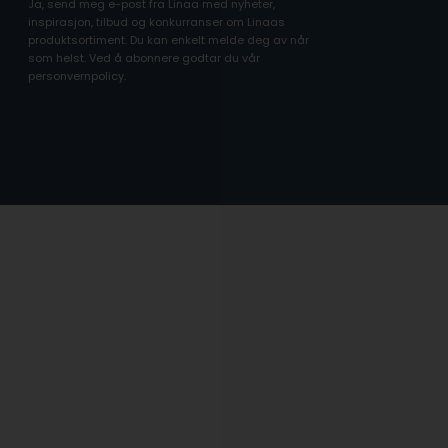
Ja, send meg e-post fra Linaa med nyheter,
inspirasjon, tilbud og konkurranser om Linaas
produktsortiment. Du kan enkelt melde deg av når
som helst. Ved å abonnere godtar du vår
personvernpolicy.