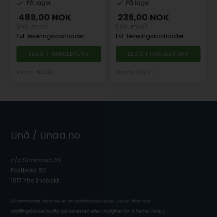
På lager
På lager
489,00
NOK
239,00
NOK
(inkl. mva)
(inkl. mva)
Evt. leveringskostnader
Evt. leveringskostnader
Varenr.: 60222
Varenr.: 60213-1
Linå / Linaa.no
c/o Scanvisio AS
Postboks 80
1917 Ytre Enebakk
(Ovennevnte adresse er en postboksadresse. Det er ikke noe
utstillingslokale/butikk på adressen eller mulighet for å hente varer.)