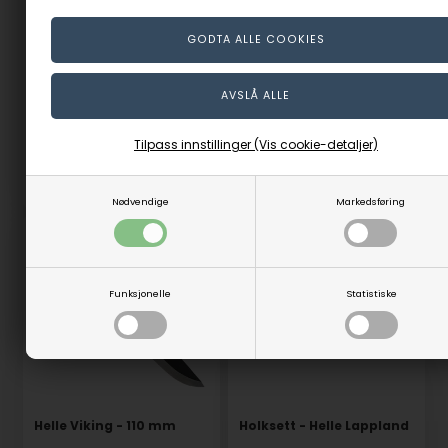
Helle Temagami - 110 mm
Helle Utvær - 105 mm
På lager
På lager
849,00
NOK
809,00
NOK
(inkl. mva)
(inkl. mva)
Evt. leveringskostnader
Evt. leveringskostnader
Tilpass innstillinger (Vis cookie-detaljer)
Varenr.: 60220
Varenr.: 60219
Nødvendige
Markedsføring
Funksjonelle
Statistiske
Helle Viking - 110 mm
Holksett - Helle Lappland