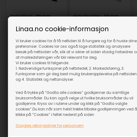
Helle Skog - 80 mm.
Helle Speider - 90 mm.
På lager
På lager
Linaa.no cookie-informasjon
389,00
NOK
329,00
NOK
(inkl. mva)
(inkl. mva)
Vi bruker cookies for å få nettiden til å fungere og for å huske dine
Evt. leveringskostnader
Evt. leveringskostnader
preferanser. Cookies lar oss også lage statistikk og analysere
besøk på nettsiden vår, slik at vi sikrer at siden stadig forbedres 
at markedsføringen vår blir relevant for deg.
Vi bruker cookies til følgende:
1. Nødvendige funksjoner på nettstedet, 2. Markedsføring, 3.
Varenr.: 60201
Varenr.: 60208
Funksjoner som gir deg best mulig brukeropplevelse på nettsiden
og 4. Statistikk og nettanalyser.
Ved å trykke på ”Godta alle cookies” godkjenner du samtlige
bruksområder. Du kan også velge ut hvilke bruksområder du vil
godkjenne. Kryss av i rutene under og klikk på ”Godta valgte
cookies”.Du kan når som helst trekke tilbake godkjenningen ved 
klikke på ”Cookies” i feltet nederst på siden
Googles retningslinjer for personvern