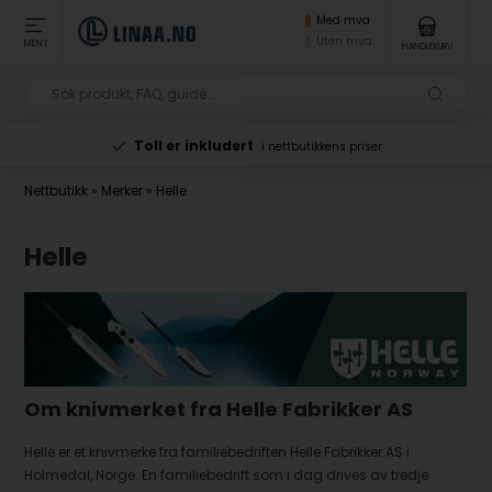
Med mva
Uten mva
MENY
HANDLEKURV
Toll er inkludert
i nettbutikkens priser
Nettbutikk
»
Merker
»
Helle
Helle
Om knivmerket fra Helle Fabrikker AS
Helle er et knivmerke fra familiebedriften Helle Fabrikker AS i
Holmedal, Norge. En familiebedrift som i dag drives av tredje