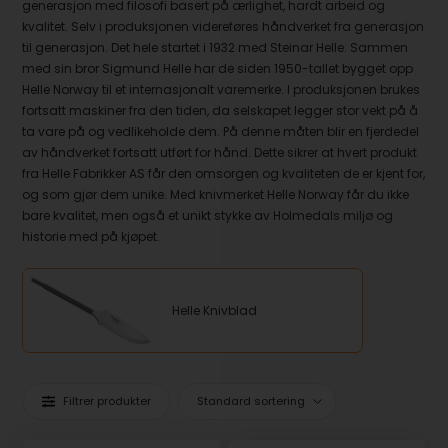
generasjon med filosofi basert på ærlighet, hardt arbeid og
kvalitet. Selv i produksjonen videreføres håndverket fra generasjon
til generasjon. Det hele startet i 1932 med Steinar Helle. Sammen
med sin bror Sigmund Helle har de siden 1950-tallet bygget opp
Helle Norway til et internasjonalt varemerke. I produksjonen brukes
fortsatt maskiner fra den tiden, da selskapet legger stor vekt på å
ta vare på og vedlikeholde dem. På denne måten blir en fjerdedel
av håndverket fortsatt utført for hånd. Dette sikrer at hvert produkt
fra Helle Fabrikker AS får den omsorgen og kvaliteten de er kjent for,
og som gjør dem unike. Med knivmerket Helle Norway får du ikke
bare kvalitet, men også et unikt stykke av Holmedals miljø og
historie med på kjøpet.
Helle Knivblad
Filtrer produkter