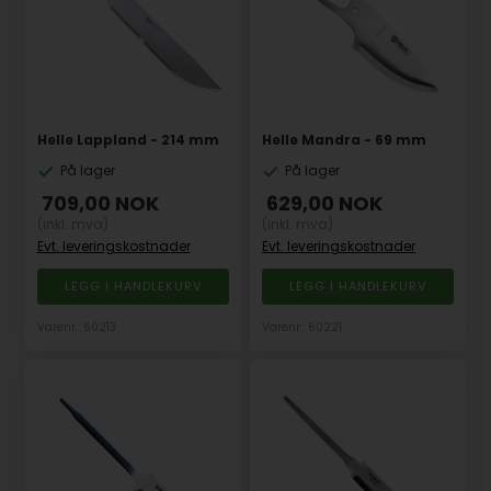
Helle Lappland - 214 mm
Helle Mandra - 69 mm
På lager
På lager
709,00
NOK
629,00
NOK
(inkl. mva)
(inkl. mva)
Evt. leveringskostnader
Evt. leveringskostnader
Varenr.: 60213
Varenr.: 60221