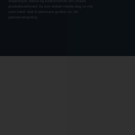
inspirasjon, tilbud og konkurranser om Linaas
produktsortiment. Du kan enkelt melde deg av når
som helst. Ved å abonnere godtar du vår
personvernpolicy.