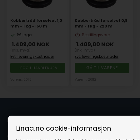
Kobbertråd forsølvet 1,0
Kobbertråd forsølvet 0,8
mm - 1 kg - 150 m
mm - 1 kg - 220 m
På lager
Bestillingsvare
1.409,00
NOK
1.409,00
NOK
(inkl. mva)
(inkl. mva)
Evt. leveringskostnader
Evt. leveringskostnader
GÅ TIL VARENE
Varenr.: 20113
Varenr.: 20112
Linå / Linaa.no
Linaa.no cookie-informasjon
c/o Scanvisio AS