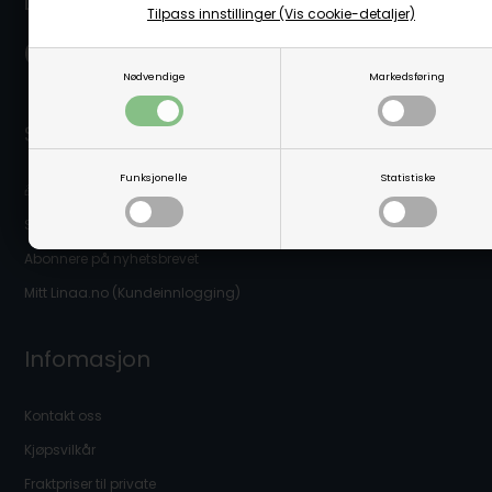
Levering nær deg:
Tilpass innstillinger (Vis cookie-detaljer)
Nødvendige
Markedsføring
Snarveier
Funksjonelle
Statistiske
🎁 Gavekort
Sikkerhetsdatablader
Abonnere på nyhetsbrevet
Mitt Linaa.no (Kundeinnlogging)
Infomasjon
Kontakt oss
Kjøpsvilkår
Fraktpriser til private