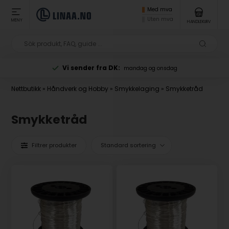
Med mva
Uten mva
MENY
HANDLEKURV
Vi sender fra DK:
mandag og onsdag
Nettbutikk
»
Håndverk og Hobby
»
Smykkelaging
»
Smykketråd
Smykketråd
Filtrer produkter