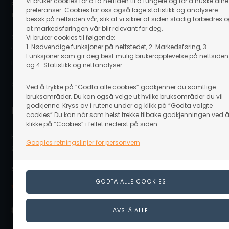
Vi bruker cookies for å få nettiden til å fungere og for å huske dine
Postboks 80
preferanser. Cookies lar oss også lage statistikk og analysere
1917 Ytre Enebakk
besøk på nettsiden vår, slik at vi sikrer at siden stadig forbedres 
at markedsføringen vår blir relevant for deg.
(Ovennevnte adresse er en postboksadresse. Det er ikke noe
Vi bruker cookies til følgende:
1. Nødvendige funksjoner på nettstedet, 2. Markedsføring, 3.
utstillingslokale/butikk på adressen eller mulighet for å hente varer.)
Funksjoner som gir deg best mulig brukeropplevelse på nettsiden
E-post: info@linaa.no
og 4. Statistikk og nettanalyser.
Organisasjonsnummer: 929 480 848
Ved å trykke på ”Godta alle cookies” godkjenner du samtlige
bruksområder. Du kan også velge ut hvilke bruksområder du vil
godkjenne. Kryss av i rutene under og klikk på ”Godta valgte
Kontakt kundeservice
cookies”.Du kan når som helst trekke tilbake godkjenningen ved 
klikke på ”Cookies” i feltet nederst på siden
Hvis du trenger hjelpe eller har spørgsmål så hjelper vi deg
Googles retningslinjer for personvern
gjerne. Send e-post til info@linaa.no
Sikker betaling på nett: