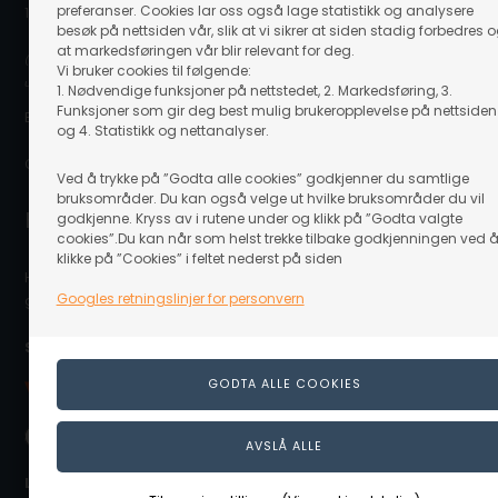
preferanser. Cookies lar oss også lage statistikk og analysere
1917 Ytre Enebakk
besøk på nettsiden vår, slik at vi sikrer at siden stadig forbedres 
at markedsføringen vår blir relevant for deg.
(Ovennevnte adresse er en postboksadresse. Det er ikke noe
Vi bruker cookies til følgende:
utstillingslokale/butikk på adressen eller mulighet for å hente varer.)
1. Nødvendige funksjoner på nettstedet, 2. Markedsføring, 3.
Funksjoner som gir deg best mulig brukeropplevelse på nettsiden
E-post: info@linaa.no
og 4. Statistikk og nettanalyser.
Organisasjonsnummer: 929 480 848
Ved å trykke på ”Godta alle cookies” godkjenner du samtlige
bruksområder. Du kan også velge ut hvilke bruksområder du vil
Kontakt kundeservice
godkjenne. Kryss av i rutene under og klikk på ”Godta valgte
cookies”.Du kan når som helst trekke tilbake godkjenningen ved 
klikke på ”Cookies” i feltet nederst på siden
Hvis du trenger hjelpe eller har spørgsmål så hjelper vi deg
Googles retningslinjer for personvern
gjerne. Send e-post til info@linaa.no
Sikker betaling på nett:
Levering nær deg: