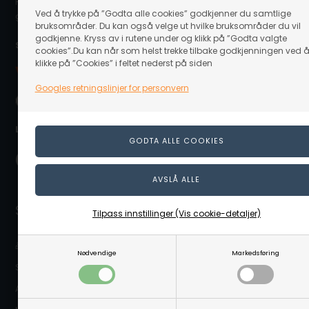
Hvis du trenger hjelpe eller har spørgsmål så hjelper vi deg
Ved å trykke på ”Godta alle cookies” godkjenner du samtlige
gjerne. Send e-post til info@linaa.no
bruksområder. Du kan også velge ut hvilke bruksområder du vil
godkjenne. Kryss av i rutene under og klikk på ”Godta valgte
Sikker betaling på nett:
cookies”.Du kan når som helst trekke tilbake godkjenningen ved 
klikke på ”Cookies” i feltet nederst på siden
Googles retningslinjer for personvern
Levering nær deg:
Snarveier
Tilpass innstillinger (Vis cookie-detaljer)
🎁 Gavekort
Nødvendige
Markedsføring
Sikkerhetsdatablader
Abonnere på nyhetsbrevet