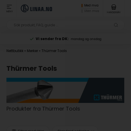
Med mva
Uten mva
MENY
HANDLEKURV
Vi sender fra DK:
mandag og onsdag
Nettbutikk
»
Merker
»
Thürmer Tools
Thürmer Tools
Produkter fra Thürmer Tools
Filtrer produkter