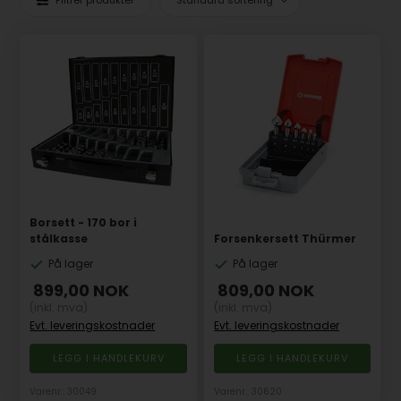
Borsett - 170 bor i
stålkasse
Forsenkersett Thürmer
På lager
På lager
899,00
NOK
809,00
NOK
(inkl. mva)
(inkl. mva)
Evt. leveringskostnader
Evt. leveringskostnader
Varenr.: 30049
Varenr.: 30620