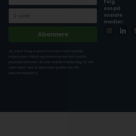
Følg
oss på
Email
sosiale
medier:
Abonnere
Ja, send meg e-post fra Linaa med nyheter,
inspirasjon, tilbud og konkurranser om Linaas
produktsortiment. Du kan enkelt melde deg av når
som helst. Ved å abonnere godtar du vår
personvernpolicy.