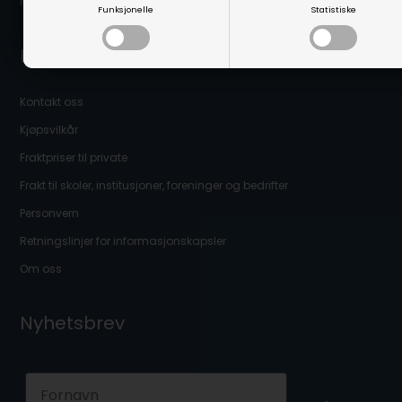
Mitt Linaa.no (Kundeinnlogging)
Funksjonelle
Statistiske
Infomasjon
Kontakt oss
Kjøpsvilkår
Fraktpriser til private
Frakt til skoler, institusjoner, foreninger og bedrifter
Personvern
Retningslinjer for informasjonskapsler
Om oss
Nyhetsbrev
First Name