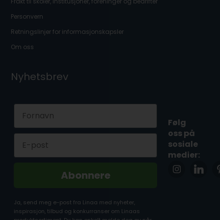
Frakt til skoler, institusjoner, foreninger og bedrifter
Personvern
Retningslinjer for informasjonskapsler
Om oss
Nyhetsbrev
First Name
Følg
oss på
Email
sosiale
medier:
Abonnere
Ja, send meg e-post fra Linaa med nyheter,
inspirasjon, tilbud og konkurranser om Linaas
produktsortiment. Du kan enkelt melde deg av når