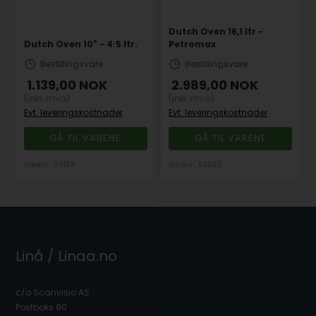
Dutch Oven 16,1 ltr -
Dutch Oven 10" - 4:5 ltr.
Petromax
Bestillingsvare
Bestillingsvare
1.139,00
NOK
2.989,00
NOK
(inkl. mva)
(inkl. mva)
Evt. leveringskostnader
Evt. leveringskostnader
GÅ TIL VARENE
GÅ TIL VARENE
Varenr.: 59188
Varenr.: 53502
Linå / Linaa.no
c/o Scanvisio AS
Postboks 80