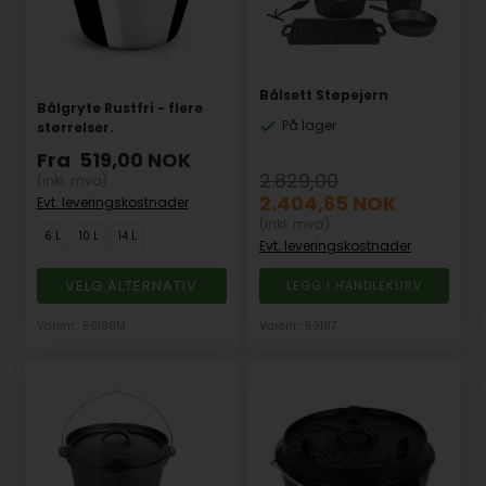
Bålsett Støpejern
Bålgryte Rustfri - flere
På lager
størrelser.
Fra
519,00
NOK
2.829,00
(inkl. mva)
2.404,65
NOK
Evt. leveringskostnader
(inkl. mva)
6 L
10 L
14 L
Evt. leveringskostnader
VELG ALTERNATIV
Varenr.: 59180M
Varenr.: 59187