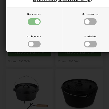
Tilpass innstillinger (Vis cookie-detaljer)
Suppegryte, emaljert -
Nødvendige
Markedsføring
Lokk til emaljegryter
flere størrelser.
Fra
149,00
NOK
Fra
669,00
NOK
(inkl. mva)
(inkl. mva)
Evt. leveringskostnader
Evt. leveringskostnader
Funksjonelle
Statistiske
6 L
16 L
30 L
40 L
8 L
13 L
VELG ALTERNATIV
VELG ALTERNATIV
Varenr.: 59201-1M
Varenr.: 59206-M