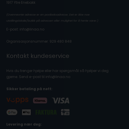
1917 Ytre Enebakk
(Ovennevnte adresse er en postboksadresse. Det er ikke noe
utstillingslokale/butikk på adressen eller mulighet for å hente varer.)
E-post: info@linaa.no
Organisasjonsnummer: 929 480 848
Kontakt kundeservice
Hvis du trenger hjelpe eller har spørgsmål så hjelper vi deg
gjerne. Send e-post til info@linaa.no
Sikker betaling på nett:
Levering nær deg: