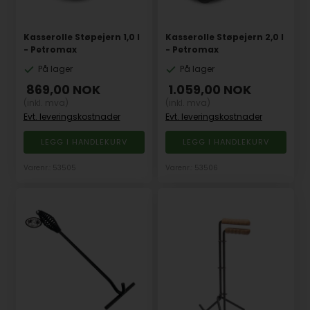
Kasserolle Støpejern 1,0 l
Kasserolle Støpejern 2,0 l
- Petromax
- Petromax
På lager
På lager
869,00
NOK
1.059,00
NOK
(inkl. mva)
(inkl. mva)
Evt. leveringskostnader
Evt. leveringskostnader
Varenr.: 53505
Varenr.: 53506