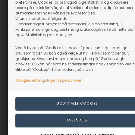
preferanser. Cookies lar oss også lage statistikk og analysere
besøk på nettsiden vår, slik at vi sikrer at siden stadig forbedres 
at markedsføringen vår blir relevant for deg.
Bålgryte, emaljert - flere
Vi bruker cookies til følgende:
Støpejernsgryte 12,0 l -
størrelser.
1. Nødvendige funksjoner på nettstedet, 2. Markedsføring, 3.
Petromax
Funksjoner som gir deg best mulig brukeropplevelse på nettsiden
Fra
389,00
NOK
og 4. Statistikk og nettanalyser.
På lager
(inkl. mva)
2.119,00
NOK
Evt. leveringskostnader
Ved å trykke på ”Godta alle cookies” godkjenner du samtlige
(inkl. mva)
bruksområder. Du kan også velge ut hvilke bruksområder du vil
10 L
6 L
Evt. leveringskostnader
godkjenne. Kryss av i rutene under og klikk på ”Godta valgte
cookies”.Du kan når som helst trekke tilbake godkjenningen ved 
VELG ALTERNATIV
klikke på ”Cookies” i feltet nederst på siden
Varenr.: 53507
Varenr.: 59201-M
Googles retningslinjer for personvern