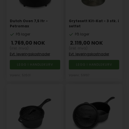
Dutch Oven 7,5 ltr -
Grytesett Kit-Kat - 3 stk. i
Petromax
settet
På lager
På lager
1.769,00
NOK
2.119,00
NOK
(inkl. mva)
(inkl. mva)
Evt. leveringskostnader
Evt. leveringskostnader
Varenr.: 53501
Varenr.: 59197