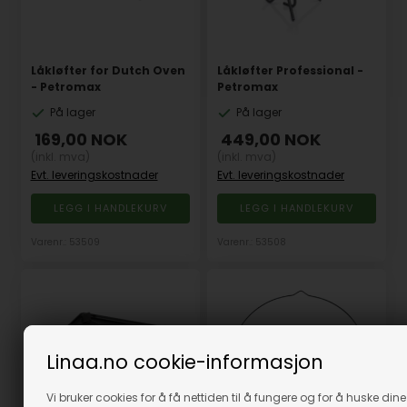
Låkløfter for Dutch Oven
Låkløfter Professional -
- Petromax
Petromax
På lager
På lager
169,00
NOK
449,00
NOK
(inkl. mva)
(inkl. mva)
Evt. leveringskostnader
Evt. leveringskostnader
Varenr.: 53509
Varenr.: 53508
Linaa.no cookie-informasjon
Vi bruker cookies for å få nettiden til å fungere og for å huske dine