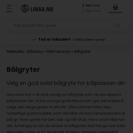
Med mva
Uten mva
MENY
HANDLEKURV
Toll er inkludert
i nettbutikkens priser
Nettbutikk
»
Bålutstyr
»
Bålmatutstyr
»
Bålgryter
Bålgryter
Velg en god solid bålgryte for bålplassen din
Hos Linaa har vi et stort utvalg av bålgryter som du kan kjøpe til
bålplassen din. Vi har mange gode tilbud som gjør det enklere å
velge den riktige gryten til ditt bål. Vårt sortiment tilbyr flere
forskjellige grytemodeller, som alle tåler de høye temperaturene et
bål gir. Noen gryter har ben, lokk og håndtak, mens andre ikke har
det. Avhengig av om du ønsker at bålgryten skal henge over ilden
eller være i ilden, er for eksempel grytene i støpejern velegnet til