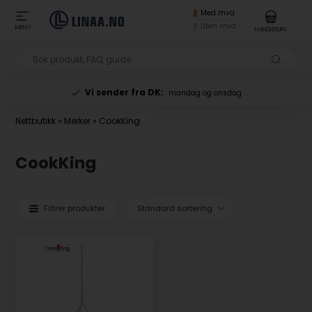
Med mva
Uten mva
MENY
HANDLEKURV
Vi sender fra DK:
mandag og onsdag
Nettbutikk
»
Merker
»
CookKing
CookKing
Filtrer produkter