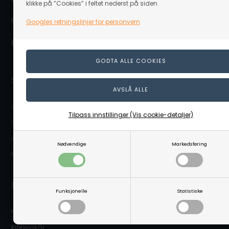
klikke på ”Cookies” i feltet nederst på siden
Levering nær deg:
Googles retningslinjer for personvern
Snarveier
🎁 Gavekort
Tilpass innstillinger (Vis cookie-detaljer)
Sikkerhetsdatablader
Abonnere på nyhetsbrevet
Nødvendige
Markedsføring
Mitt Linaa.no (Kundeinnlogging)
Infomasjon
Funksjonelle
Statistiske
Kontakt oss
Kjøpsvilkår