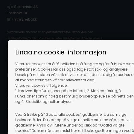
c/o Scanvisio AS
Postboks 80
1917 Ytre Enebakk
(Ovennevnte adresse er en postboksadresse. Det er ikke noe
utstillingslokale/butikk på adressen eller mulighet for å hente varer.)
E-post: info@linaa.no
Linaa.no cookie-informasjon
Organisasjonsnummer: 929 480 848
Vi bruker cookies for å få nettiden til å fungere og for å huske dine
preferanser. Cookies lar oss også lage statistikk og analysere
Kontakt kundeservice
besøk på nettsiden vår, slik at vi sikrer at siden stadig forbedres 
at markedsføringen vår blir relevant for deg.
Vi bruker cookies til følgende:
Hvis du trenger hjelpe eller har spørgsmål så hjelper vi deg
1. Nødvendige funksjoner på nettstedet, 2. Markedsføring, 3.
Funksjoner som gir deg best mulig brukeropplevelse på nettsiden
gjerne. Send e-post til info@linaa.no
og 4. Statistikk og nettanalyser.
Sikker betaling på nett:
Ved å trykke på ”Godta alle cookies” godkjenner du samtlige
bruksområder. Du kan også velge ut hvilke bruksområder du vil
godkjenne. Kryss av i rutene under og klikk på ”Godta valgte
cookies”.Du kan når som helst trekke tilbake godkjenningen ved 