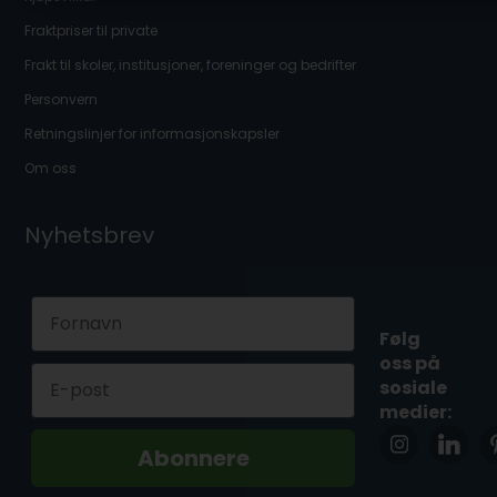
Fraktpriser til private
Frakt til skoler, institusjoner, foreninger og bedrifter
Personvern
Retningslinjer for informasjonskapsler
Om oss
Nyhetsbrev
First Name
Følg
oss på
Email
sosiale
medier:
Abonnere