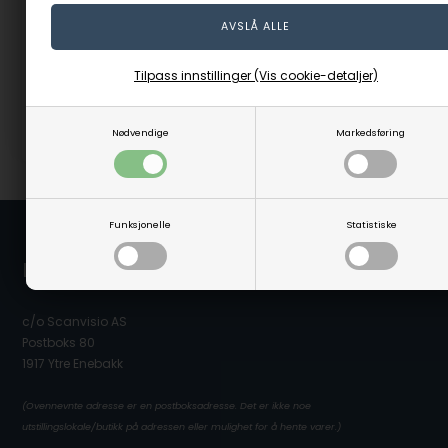
669,00
NOK
79,00
NOK
(inkl. mva)
(inkl. mva)
Evt. leveringskostnader
Evt. leveringskostnader
Tilpass innstillinger (Vis cookie-detaljer)
Nødvendige
Markedsføring
Varenr.: 59493
Varenr.: 85025
Funksjonelle
Statistiske
Linå / Linaa.no
c/o Scanvisio AS
Postboks 80
1917 Ytre Enebakk
(Ovennevnte adresse er en postboksadresse. Det er ikke noe
utstillingslokale/butikk på adressen eller mulighet for å hente varer.)