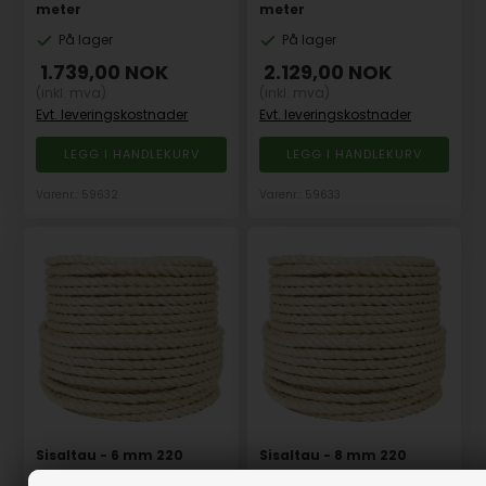
meter
meter
På lager
På lager
1.739,00
NOK
2.129,00
NOK
(inkl. mva)
(inkl. mva)
Evt. leveringskostnader
Evt. leveringskostnader
Varenr.: 59632
Varenr.: 59633
Sisaltau - 6 mm 220
Sisaltau - 8 mm 220
meter
meter