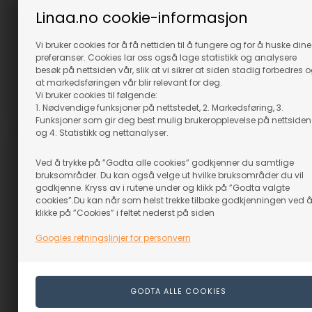
På lager
På lager
Linaa.no cookie-informasjon
1.519,00
NOK
2.189,00
NOK
Vi bruker cookies for å få nettiden til å fungere og for å huske dine
(inkl. mva)
(inkl. mva)
preferanser. Cookies lar oss også lage statistikk og analysere
Evt. leveringskostnader
Evt. leveringskostnader
besøk på nettsiden vår, slik at vi sikrer at siden stadig forbedres 
at markedsføringen vår blir relevant for deg.
Vi bruker cookies til følgende:
1. Nødvendige funksjoner på nettstedet, 2. Markedsføring, 3.
Varenr.: 59630
Varenr.: 59631
Funksjoner som gir deg best mulig brukeropplevelse på nettsiden
og 4. Statistikk og nettanalyser.
Ved å trykke på ”Godta alle cookies” godkjenner du samtlige
bruksområder. Du kan også velge ut hvilke bruksområder du vil
godkjenne. Kryss av i rutene under og klikk på ”Godta valgte
cookies”.Du kan når som helst trekke tilbake godkjenningen ved 
klikke på ”Cookies” i feltet nederst på siden
Googles retningslinjer for personvern
Skjøteline 12 mm - 10
meter: Rød m hvit
Snor Nylon Hvit 125m
På lager
På lager