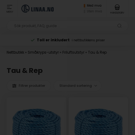
Med mva
Uten mva
MENY
HANDLEKURV
Toll er inkludert
i nettbutikkens priser
Nettbutikk
»
Småkryps-utstyr
»
Friluftsutstyr
»
Tau & Rep
Tau & Rep
Filtrer produkter