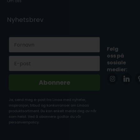
Om oss
Nyhetsbrev
First Name
Følg
oss på
Email
sosiale
medier:
Abonnere
Ja, send meg e-post fra Linaa med nyheter,
inspirasjon, tilbud og konkurranser om Linaas
produktsortiment. Du kan enkelt melde deg av når
som helst. Ved å abonnere godtar du vår
personvernpolicy.