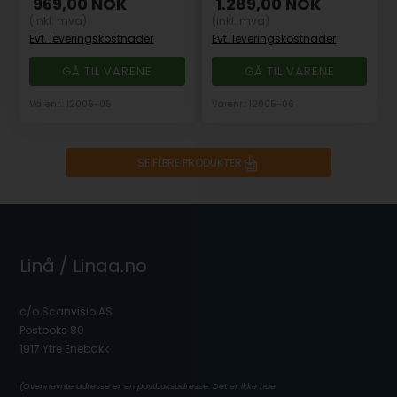
969,00
NOK
1.289,00
NOK
(inkl. mva)
(inkl. mva)
Evt. leveringskostnader
Evt. leveringskostnader
GÅ TIL VARENE
GÅ TIL VARENE
Varenr.: 12005-05
Varenr.: 12005-06
SE FLERE PRODUKTER
Linå / Linaa.no
c/o Scanvisio AS
Postboks 80
1917 Ytre Enebakk
(Ovennevnte adresse er en postboksadresse. Det er ikke noe