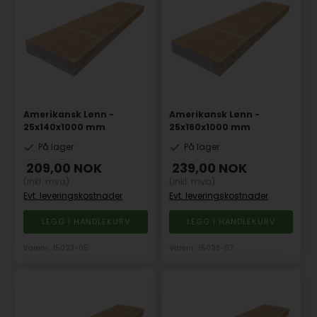
Amerikansk Lønn -
Amerikansk Lønn -
25x140x1000 mm
25x160x1000 mm
På lager
På lager
209,00
NOK
239,00
NOK
(inkl. mva)
(inkl. mva)
Evt. leveringskostnader
Evt. leveringskostnader
Varenr.: 15023-05
Varenr.: 15023-07