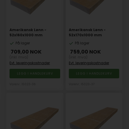
Amerikansk Lønn -
Amerikansk Lønn -
52x160x1000 mm
52x170x1000 mm
På lager
På lager
709,00
NOK
759,00
NOK
(inkl. mva)
(inkl. mva)
Evt. leveringskostnader
Evt. leveringskostnader
Varenr.: 15023-36
Varenr.: 15023-37