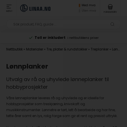
Med mva
Uten mva
MENY
HANDLEKURV
Toll er inkludert
i nettbutikkens priser
Nettbutikk
»
Materialer
»
Tre, plater & rundstokker
»
Treplanker
»
Lønnplanker
Lønnplanker
Utvalg av rå og uhyvlede lønneplanker til
hobbyprosjekter
Våre lønneplanker leveres rå og uhyvlede og er ideelle for
hobbyprosjekter som treskjæring, knivskaft og
musikkinstrumenter. Lønnetre er tørt, lett å bearbeide og har fine,
tette årer samt en lys, rolig farge som gir et rent og presist uttrykk.