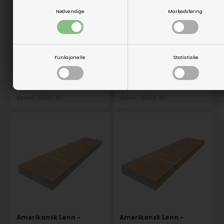
Amerikansk Lønn -
Amerikansk Lønn -
Nødvendige
Markedsføring
52x250x250 mm
52x260x1000 mm
På lager
På lager
219,00
NOK
1.149,00
NOK
(inkl. mva)
(inkl. mva)
Funksjonelle
Statistiske
Evt. leveringskostnader
Evt. leveringskostnader
Varenr.: 15023-83
Varenr.: 15023-46
Amerikansk Lønn -
Amerikansk Lønn -