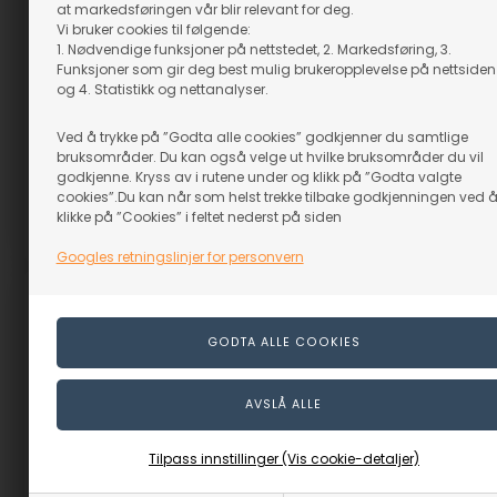
at markedsføringen vår blir relevant for deg.
Amerikansk Lønn -
Amerikansk Lønn -
Vi bruker cookies til følgende:
52x240x1000 mm
52x250x1000 mm
1. Nødvendige funksjoner på nettstedet, 2. Markedsføring, 3.
Funksjoner som gir deg best mulig brukeropplevelse på nettsiden
På lager
På lager
og 4. Statistikk og nettanalyser.
1.029,00
NOK
1.099,00
NOK
(inkl. mva)
(inkl. mva)
Ved å trykke på ”Godta alle cookies” godkjenner du samtlige
Evt. leveringskostnader
Evt. leveringskostnader
bruksområder. Du kan også velge ut hvilke bruksområder du vil
godkjenne. Kryss av i rutene under og klikk på ”Godta valgte
cookies”.Du kan når som helst trekke tilbake godkjenningen ved 
klikke på ”Cookies” i feltet nederst på siden
Varenr.: 15023-44
Varenr.: 15023-45
Googles retningslinjer for personvern
Tilpass innstillinger (Vis cookie-detaljer)