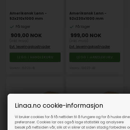
Amerikansk Lønn -
Amerikansk Lønn -
52x210x1000 mm
52x230x1000 mm
På lager
På lager
909,00
NOK
999,00
NOK
(inkl. mva)
(inkl. mva)
Evt. leveringskostnader
Evt. leveringskostnader
Varenr.: 15023-41
Varenr.: 15023-43
Linaa.no cookie-informasjon
Vi bruker cookies for å få nettiden til å fungere og for å huske dine
preferanser. Cookies lar oss også lage statistikk og analysere
besøk på nettsiden vår, slik at vi sikrer at siden stadig forbedres 