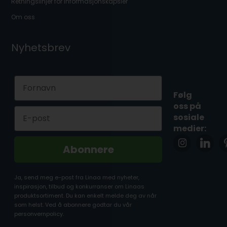
Retningslinjer for informasjonskapsler
Om oss
Nyhetsbrev
First Name
Følg
oss på
Email
sosiale
medier:
Abonnere
Ja, send meg e-post fra Linaa med nyheter,
inspirasjon, tilbud og konkurranser om Linaas
produktsortiment. Du kan enkelt melde deg av når
som helst. Ved å abonnere godtar du vår
personvernpolicy.