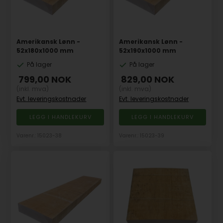
Amerikansk Lønn -
Amerikansk Lønn -
52x180x1000 mm
52x190x1000 mm
På lager
På lager
799,00
NOK
829,00
NOK
(inkl. mva)
(inkl. mva)
Evt. leveringskostnader
Evt. leveringskostnader
Varenr.: 15023-38
Varenr.: 15023-39