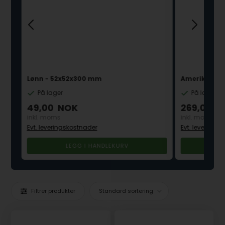
Lønn - 52x52x300 mm
Amerikansk 
På lager
På lager
49,00
NOK
269,00
N
inkl. moms
inkl. moms
Evt. leveringskostnader
Evt. leverings
Filtrer produkter