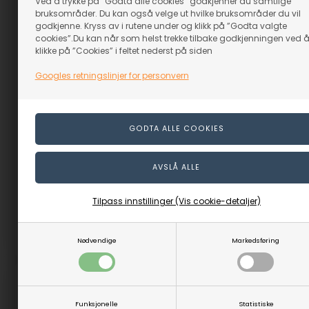
Ved å trykke på ”Godta alle cookies” godkjenner du samtlige
bruksområder. Du kan også velge ut hvilke bruksområder du vil
godkjenne. Kryss av i rutene under og klikk på ”Godta valgte
cookies”.Du kan når som helst trekke tilbake godkjenningen ved 
klikke på ”Cookies” i feltet nederst på siden
Googles retningslinjer for personvern
DIY påskhare, gosedjur i ullgarn
Ålder: +6 år eller förskoleklass - årskurs 3
Grundmaterial: Garn
Guide i 6 steg
Tilpass innstillinger (Vis cookie-detaljer)
Designer: Linaa team
LES MER
Nødvendige
Markedsføring
Funksjonelle
Statistiske