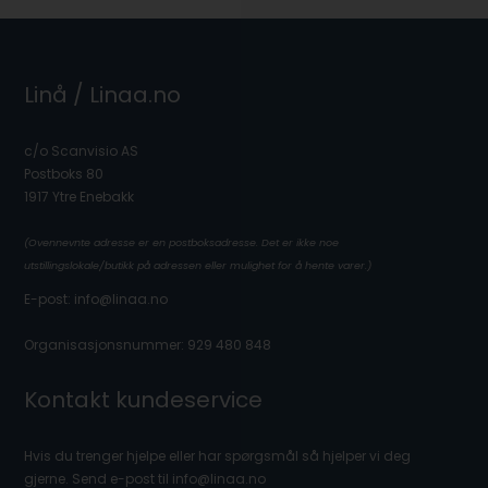
Linå / Linaa.no
c/o Scanvisio AS
Postboks 80
1917 Ytre Enebakk
(Ovennevnte adresse er en postboksadresse. Det er ikke noe
utstillingslokale/butikk på adressen eller mulighet for å hente varer.)
E-post: info@linaa.no
Organisasjonsnummer: 929 480 848
Kontakt kundeservice
Hvis du trenger hjelpe eller har spørgsmål så hjelper vi deg
gjerne. Send e-post til info@linaa.no