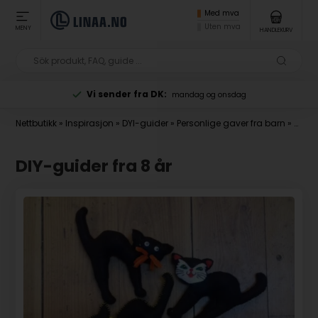
Med mva
Uten mva
MENY
HANDLEKURV
Toll er inkludert
i nettbutikkens priser
Nettbutikk
»
Inspirasjon
»
DYI-guider
»
Personlige gaver fra barn
»
DIY-g
DIY-guider fra 8 år