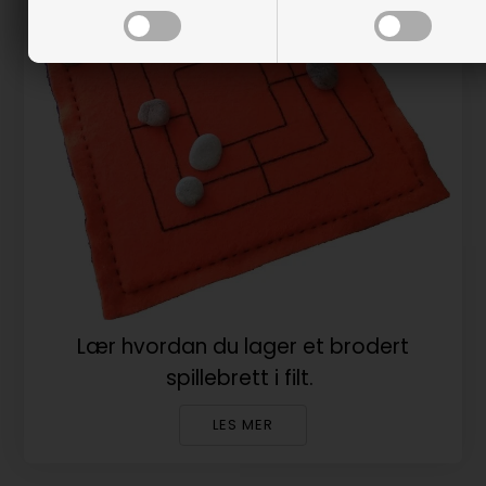
Lær hvordan du lager et brodert
spillebrett i filt.
LES MER