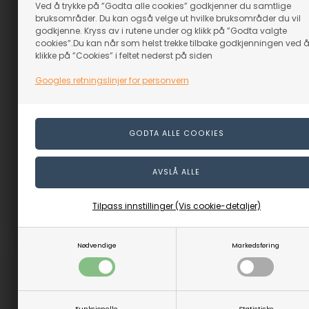
Ved å trykke på ”Godta alle cookies” godkjenner du samtlige
bruksområder. Du kan også velge ut hvilke bruksområder du vil
godkjenne. Kryss av i rutene under og klikk på ”Godta valgte
cookies”.Du kan når som helst trekke tilbake godkjenningen ved 
klikke på ”Cookies” i feltet nederst på siden
Googles retningslinjer for personvern
Ske- & Snitteknivsæt
Lærblokk til Polering av
Beaver Craft Deluxe -
skjekniv
Sort
På lager
På lager
539,00
NOK
1.179,00
NOK
(inkl. mva)
(inkl. mva)
Evt. leveringskostnader
Evt. leveringskostnader
Tilpass innstillinger (Vis cookie-detaljer)
Varenr.: 64561
Varenr.: 64550
Nødvendige
Markedsføring
Funksjonelle
Statistiske