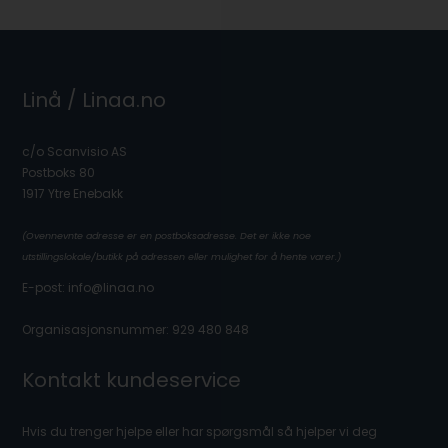
Linå / Linaa.no
c/o Scanvisio AS
Postboks 80
1917 Ytre Enebakk
(Ovennevnte adresse er en postboksadresse. Det er ikke noe
utstillingslokale/butikk på adressen eller mulighet for å hente varer.)
E-post: info@linaa.no
Organisasjonsnummer: 929 480 848
Kontakt kundeservice
Hvis du trenger hjelpe eller har spørgsmål så hjelper vi deg