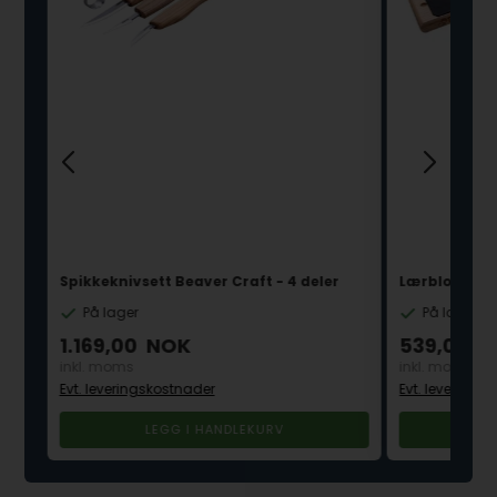
Spikkeknivsett Beaver Craft - 4 deler
Lærblokk til 
På lager
På lager
1.169,00
NOK
539,00
N
inkl. moms
inkl. moms
Evt. leveringskostnader
Evt. leverings