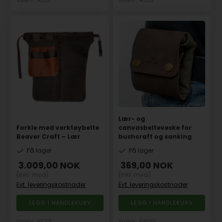
Varenr.: 45211
Varenr.: 45212
Lær- og
Forkle med verktøybelte
canvasbelteveske for
Beaver Craft – Lær
bushcraft og sanking
På lager
På lager
3.009,00
NOK
369,00
NOK
(inkl. mva)
(inkl. mva)
Evt. leveringskostnader
Evt. leveringskostnader
Varenr.: 45213
Varenr.: 64605