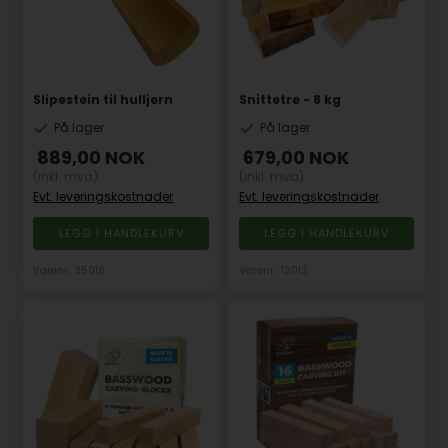
Slipestein til hulljern
Snittetre - 8 kg
På lager
På lager
889,00
NOK
679,00
NOK
(inkl. mva)
(inkl. mva)
Evt. leveringskostnader
Evt. leveringskostnader
Varenr.: 35016
Varenr.: 12012