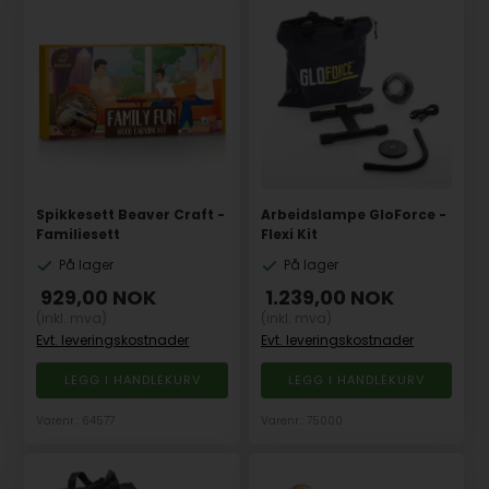
Spikkesett Beaver Craft -
Arbeidslampe GloForce -
Familiesett
Flexi Kit
På lager
På lager
929,00
NOK
1.239,00
NOK
(inkl. mva)
(inkl. mva)
Evt. leveringskostnader
Evt. leveringskostnader
Varenr.: 64577
Varenr.: 75000