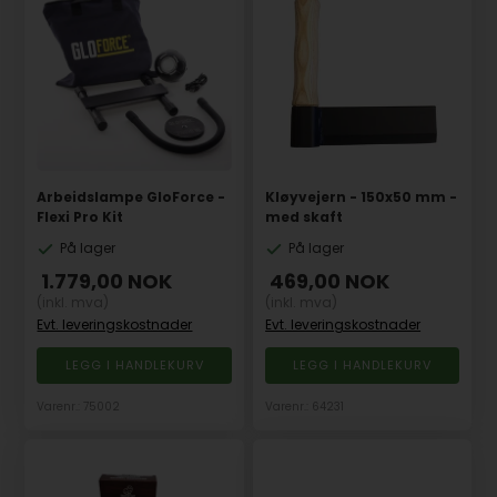
Arbeidslampe GloForce -
Kløyvejern - 150x50 mm -
Flexi Pro Kit
med skaft
På lager
På lager
1.779,00
NOK
469,00
NOK
(inkl. mva)
(inkl. mva)
Evt. leveringskostnader
Evt. leveringskostnader
Varenr.: 75002
Varenr.: 64231