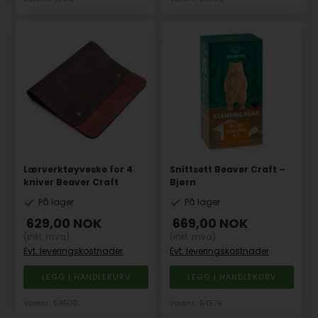
Lærverktøyveske for 4
Snittsett Beaver Craft –
kniver Beaver Craft
Bjørn
På lager
På lager
629,00
NOK
669,00
NOK
(inkl. mva)
(inkl. mva)
Evt. leveringskostnader
Evt. leveringskostnader
Varenr.: 64600
Varenr.: 64579