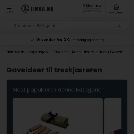
Med mva
Uten mva
MENY
HANDLEKURV
Vi sender fra DK:
mandag og onsdag
Nettbutikk
»
Inspirasjon
»
Gavesett
»
Årets julegaveideer
»
Gaveideer til treskjæreren
Gaveideer til treskjæreren
Mest populære i denne kategorien