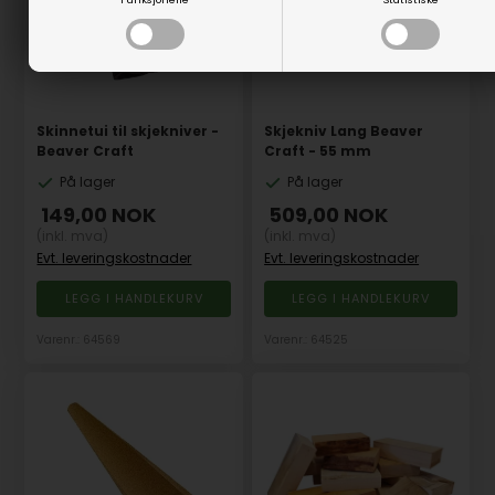
Skinnetui til skjekniver -
Skjekniv Lang Beaver
Beaver Craft
Craft - 55 mm
På lager
På lager
149,00
NOK
509,00
NOK
(inkl. mva)
(inkl. mva)
Evt. leveringskostnader
Evt. leveringskostnader
Varenr.: 64569
Varenr.: 64525