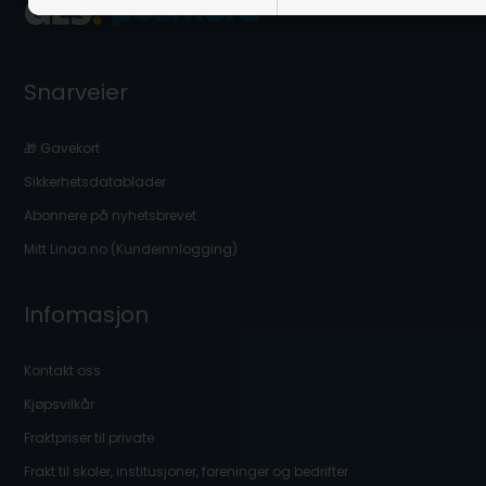
Snarveier
🎁 Gavekort
Sikkerhetsdatablader
Abonnere på nyhetsbrevet
Mitt Linaa.no (Kundeinnlogging)
Infomasjon
Kontakt oss
Kjøpsvilkår
Fraktpriser til private
Frakt til skoler, institusjoner, foreninger og bedrifter