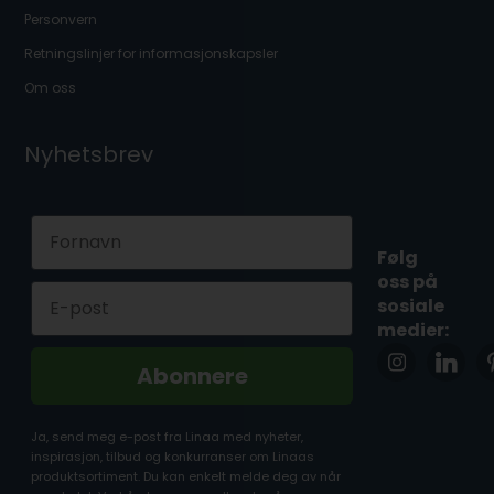
Personvern
Retningslinjer for informasjonskapsler
Om oss
Nyhetsbrev
First Name
Følg
oss på
Email
sosiale
medier:
Abonnere
Ja, send meg e-post fra Linaa med nyheter,
inspirasjon, tilbud og konkurranser om Linaas
produktsortiment. Du kan enkelt melde deg av når