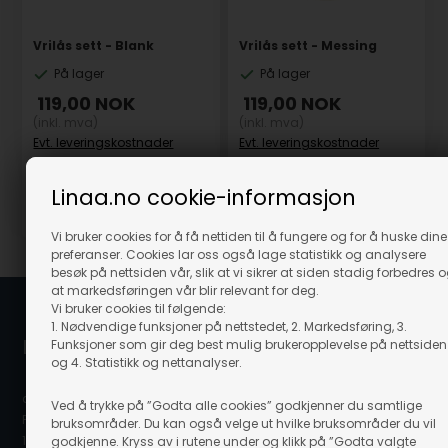
Vrilås sett - Blank
Vrilås sett - Messing
På lager
På lager
119,00
NOK
119,00
NOK
(inkl. mva)
(inkl. mva)
Evt. leveringskostnader
Evt. leveringskostnader
Linaa.no cookie-informasjon
Varenr.: 62375
Varenr.: 62376
Vi bruker cookies for å få nettiden til å fungere og for å huske dine
preferanser. Cookies lar oss også lage statistikk og analysere
besøk på nettsiden vår, slik at vi sikrer at siden stadig forbedres 
at markedsføringen vår blir relevant for deg.
Vi bruker cookies til følgende:
1. Nødvendige funksjoner på nettstedet, 2. Markedsføring, 3.
Linå / Linaa.no
Funksjoner som gir deg best mulig brukeropplevelse på nettsiden
og 4. Statistikk og nettanalyser.
c/o Scanvisio AS
Ved å trykke på ”Godta alle cookies” godkjenner du samtlige
Postboks 80
bruksområder. Du kan også velge ut hvilke bruksområder du vil
1917 Ytre Enebakk
godkjenne. Kryss av i rutene under og klikk på ”Godta valgte