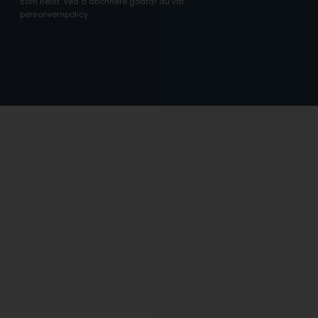
som helst. Ved å abonnere godtar du vår
personvernpolicy.