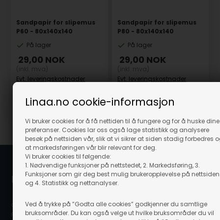
Sandpapir for slipemus
Sandpapir for slipemus
P60 - 80x140x140
P80 - 80x140x140
På lager
På lager
29,00
NOK
29,00
NOK
(inkl. mva)
(inkl. mva)
Evt. leveringskostnader
Evt. leveringskostnader
Linaa.no cookie-informasjon
Varenr.: 26511
Varenr.: 26512
Vi bruker cookies for å få nettiden til å fungere og for å huske dine
preferanser. Cookies lar oss også lage statistikk og analysere
besøk på nettsiden vår, slik at vi sikrer at siden stadig forbedres 
at markedsføringen vår blir relevant for deg.
Vi bruker cookies til følgende:
1. Nødvendige funksjoner på nettstedet, 2. Markedsføring, 3.
Funksjoner som gir deg best mulig brukeropplevelse på nettsiden
Linå / Linaa.no
og 4. Statistikk og nettanalyser.
Ved å trykke på ”Godta alle cookies” godkjenner du samtlige
c/o Scanvisio AS
bruksområder. Du kan også velge ut hvilke bruksområder du vil
Postboks 80