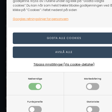
godkjenne. Kryss av i rutene under og klikk på ”Godta valgte
1917 Ytre Enebakk
cookies”.Du kan når som helst trekke tilbake godkjenningen ved 
klikke på ”Cookies” i feltet nederst på siden
(Ovennevnte adresse er en postboksadresse. Det er ikke noe
utstillingslokale/butikk på adressen eller mulighet for å hente varer.)
Googles retningslinjer for personvern
E-post: info@linaa.no
Organisasjonsnummer: 929 480 848
Kontakt kundeservice
Hvis du trenger hjelpe eller har spørgsmål så hjelper vi deg
Tilpass innstillinger (Vis cookie-detaljer)
gjerne. Send e-post til info@linaa.no
Sikker betaling på nett:
Nødvendige
Markedsføring
Funksjonelle
Statistiske
Levering nær deg: