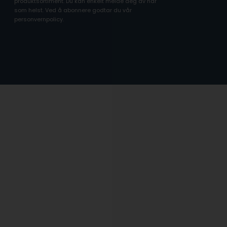
produktsortiment. Du kan enkelt melde deg av når
som helst. Ved å abonnere godtar du vår
personvernpolicy.