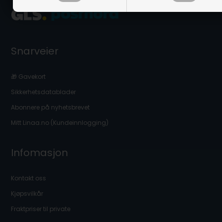
Snarveier
🎁 Gavekort
Sikkerhetsdatablader
Abonnere på nyhetsbrevet
Mitt Linaa.no (Kundeinnlogging)
Infomasjon
Kontakt oss
Kjøpsvilkår
Fraktpriser til private