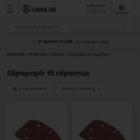
Med mva
Uten mva
MENY
HANDLEKURV
Vi sender fra DK:
mandag og onsdag
Nettbutikk
»
Materialer
»
Sliping
»
Slipepapir til slipemus
Slipepapir til slipemus
Filtrer produkter