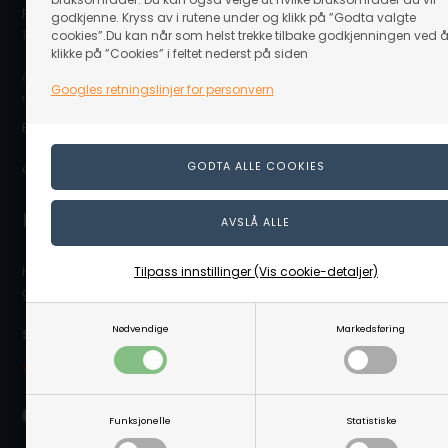
Postboks 80
godkjenne. Kryss av i rutene under og klikk på ”Godta valgte
1917 Ytre Enebakk
cookies”.Du kan når som helst trekke tilbake godkjenningen ved 
klikke på ”Cookies” i feltet nederst på siden
(Ovennevnte adresse er en postboksadresse. Det er ikke noe
Googles retningslinjer for personvern
utstillingslokale/butikk på adressen eller mulighet for å hente varer.)
E-post: info@linaa.no
Organisasjonsnummer: 929 480 848
Kontakt kundeservice
Tilpass innstillinger (Vis cookie-detaljer)
Hvis du trenger hjelpe eller har spørgsmål så hjelper vi deg
gjerne. Send e-post til info@linaa.no
Nødvendige
Markedsføring
Sikker betaling på nett:
Funksjonelle
Statistiske