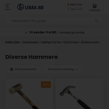
Med mva
Uten mva
MENY
HANDLEKURV
Vi sender fra DK:
mandag og onsdag
Nettbutikk
»
Verkstedet
»
Verktøy for tre
»
Hammere
»
Diverse Hammere
Diverse Hammere
Filtrer produkter