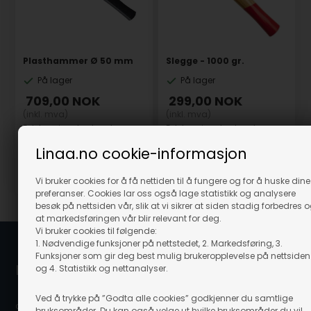
Plasthammer Ø 50 mm
Slegge - 1000 gr.
På lager
På lager
709,00
NOK
299,00
NOK
(inkl. mva)
(inkl. mva)
Evt. leveringskostnader
Evt. leveringskostnader
Linaa.no cookie-informasjon
Varenr.: 36063
Varenr.: 35953
Vi bruker cookies for å få nettiden til å fungere og for å huske dine
preferanser. Cookies lar oss også lage statistikk og analysere
besøk på nettsiden vår, slik at vi sikrer at siden stadig forbedres 
at markedsføringen vår blir relevant for deg.
Vi bruker cookies til følgende:
1. Nødvendige funksjoner på nettstedet, 2. Markedsføring, 3.
Funksjoner som gir deg best mulig brukeropplevelse på nettsiden
Linå / Linaa.no
og 4. Statistikk og nettanalyser.
Ved å trykke på ”Godta alle cookies” godkjenner du samtlige
c/o Scanvisio AS
bruksområder. Du kan også velge ut hvilke bruksområder du vil