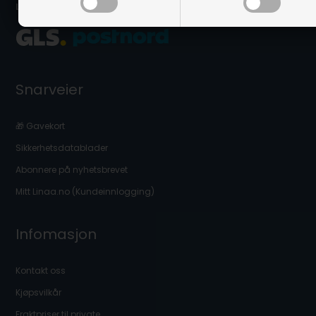
Levering nær deg:
Snarveier
🎁 Gavekort
Sikkerhetsdatablader
Abonnere på nyhetsbrevet
Mitt Linaa.no (Kundeinnlogging)
Infomasjon
Kontakt oss
Kjøpsvilkår
Fraktpriser til private