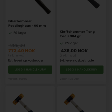
Fiberhammer
Peddinghaus - 60 mm
Kløftehammer Teng
På lager
Tools 384 gr.
På lager
1.289,00
773,40
NOK
439,00
NOK
(inkl. mva)
(inkl. mva)
Evt. leveringskostnader
Evt. leveringskostnader
Varenr.: 36035
Varenr.: 36090