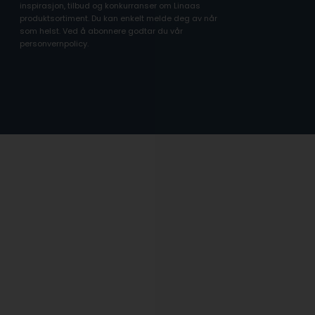
inspirasjon, tilbud og konkurranser om Linaas
produktsortiment. Du kan enkelt melde deg av når
som helst. Ved å abonnere godtar du vår
personvernpolicy.