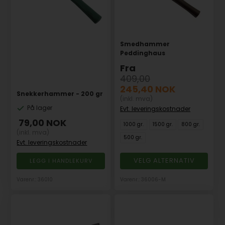
Smedhammer
Peddinghaus
Fra
409,00
245,40
NOK
Snekkerhammer - 200 gr
(inkl. mva)
På lager
Evt. leveringskostnader
79,00
NOK
1000 gr.
1500 gr.
800 gr.
(inkl. mva)
500 gr.
Evt. leveringskostnader
VELG ALTERNATIV
Varenr.: 36010
Varenr.: 36006-M