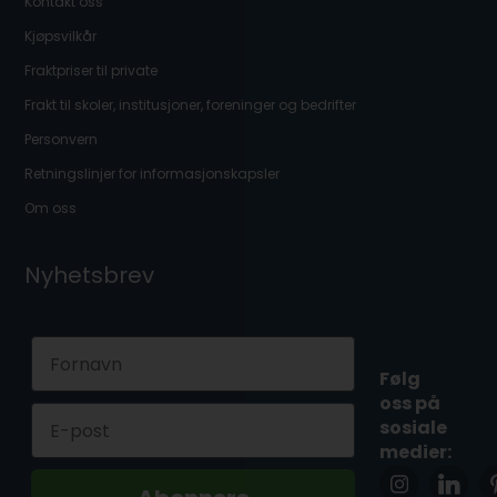
Kontakt oss
Kjøpsvilkår
Fraktpriser til private
Frakt til skoler, institusjoner, foreninger og bedrifter
Personvern
Retningslinjer for informasjonskapsler
Om oss
Nyhetsbrev
First Name
Følg
oss på
Email
sosiale
medier: