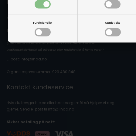
Linå / Linaa.no
c/o Scanvisio AS
Funksjonelle
Statistiske
Postboks 80
1917 Ytre Enebakk
(Ovennevnte adresse er en postboksadresse. Det er ikke noe
utstillingslokale/butikk på adressen eller mulighet for å hente varer.)
E-post: info@linaa.no
Organisasjonsnummer: 929 480 848
Kontakt kundeservice
Hvis du trenger hjelpe eller har spørgsmål så hjelper vi deg
gjerne. Send e-post til info@linaa.no
Sikker betaling på nett: