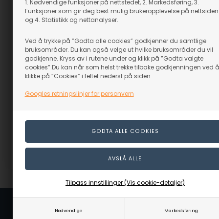
1. Nødvendige funksjoner på nettstedet, 2. Markedsføring, 3.
Funksjoner som gir deg best mulig brukeropplevelse på nettsiden
og 4. Statistikk og nettanalyser.
Ved å trykke på ”Godta alle cookies” godkjenner du samtlige
bruksområder. Du kan også velge ut hvilke bruksområder du vil
godkjenne. Kryss av i rutene under og klikk på ”Godta valgte
cookies”.Du kan når som helst trekke tilbake godkjenningen ved 
Smitang med ulvekjever
Stålbørste
klikke på ”Cookies” i feltet nederst på siden
Fra
1.119,00
NOK
Fra
69,00
NOK
(inkl. mva)
(inkl. mva)
Googles retningslinjer for personvern
Evt. leveringskostnader
Evt. leveringskostnader
400 mm
500 mm
3-rader
4-rader
VELG ALTERNATIV
VELG ALTERNATIV
Varenr.: 80912-M
Varenr.: 28203-M
Tilpass innstillinger (Vis cookie-detaljer)
Nødvendige
Markedsføring