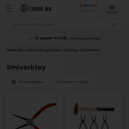
Med mva
Uten mva
MENY
HANDLEKURV
Vi sender fra DK:
Toll e
mandag og onsdag
Nettbutikk
»
Håndverk og Hobby
»
Smiing
»
Smiverktøy
Smiverktøy
Filtrer produkter