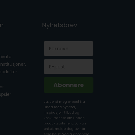
on
Nyhetsbrev
First Name
private
Email
 institusjoner,
bedrifter
Abonnere
for
apsler
Ja, send meg e-post fra
Linaa med nyheter,
inspirasjon, tilbud og
konkurranser om Linaas
produktsortiment. Du kan
enkelt melde deg av når
som helst. Ved å abonnere