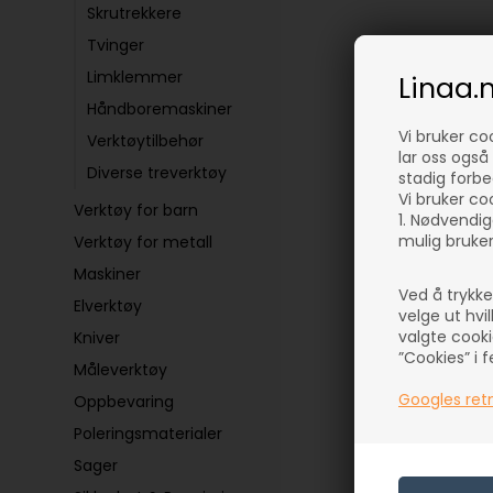
Skrutrekkere
Tvinger
Limklemmer
Linaa.
Håndboremaskiner
Vi bruker co
Verktøytilbehør
lar oss også 
Diverse treverktøy
stadig forbe
Vi bruker coo
Verktøy for barn
1. Nødvendig
mulig bruker
Verktøy for metall
Maskiner
Ved å trykk
Elverktøy
velge ut hvi
valgte cooki
Kniver
”Cookies” i 
Måleverktøy
Googles retn
Oppbevaring
Poleringsmaterialer
Sager