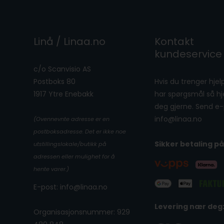
Linå / Linaa.no
Kontakt
kundeservice
c/o Scanvisio AS
Postboks 80
Hvis du trenger hjelp
1917 Ytre Enebakk
har spørgsmål så hje
deg gjerne. Send e-p
info@linaa.no
(Ovennevnte adresse er en
postboksadresse. Det er ikke noe
Sikker betaling på
utstillingslokale/butikk på
adressen eller mulighet for å
hente varer.)
E-post: info@linaa.no
Levering nær deg
Organisasjonsnummer: 929