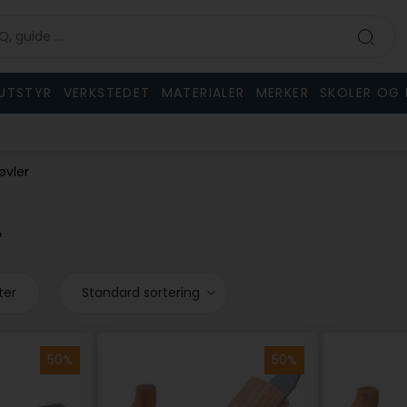
UTSTYR
VERKSTEDET
MATERIALER
MERKER
SKOLER OG 
øvler
r
ter