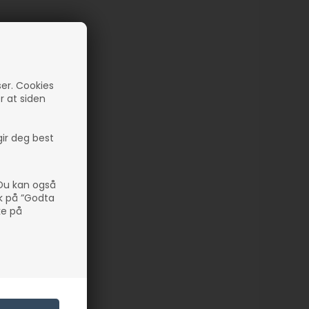
ser. Cookies
er at siden
gir deg best
 Du kan også
kk på ”Godta
ke på