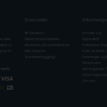
Snarveier
Infomasj
🎁 Gavekort
Kontakt oss
e eller
Sikkerhetsdatablader
Kjøpsvilkår
lper vi
Abonnere på nyhetsbrevet
Fraktpriser til 
ost til
Mitt Linaa.no
Frakt til skoler,
(Kundeinnlogging)
foreninger og 
Personvern
 nett:
Retningslinjer 
informasjonsk
Om oss
: