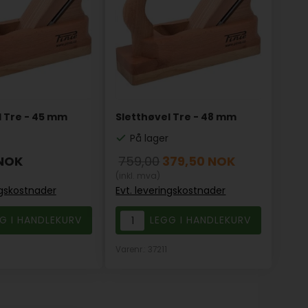
l Tre - 45 mm
Sletthøvel Tre - 48 mm
På lager
NOK
759,00
379,50
NOK
(inkl. mva)
ngskostnader
Evt. leveringskostnader
0
Varenr.: 37211