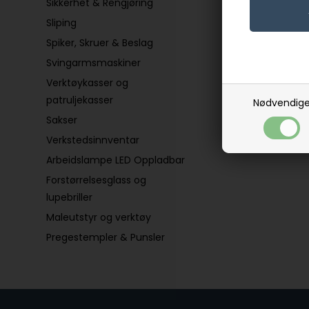
Sikkerhet & Rengjøring
Sliping
Spiker, Skruer & Beslag
Svingarmsmaskiner
Verktøykasser og
patruljekasser
Nødvendig
Sakser
Verkstedsinnventar
Arbeidslampe LED Oppladbar
Forstørrelsesglass og
lupebriller
Maleutstyr og verktøy
Pregestempler & Punsler