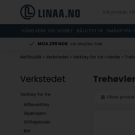
HÅNDVERK OG HOBBY
BÅLUTSTYR
SMÅKRYPS-
MOA 299 NOK
stilling
inkl. Mva/eks. frakt
Nettbutikk
»
Verkstedet
»
Verktøy for tre
»
Høvler
»
Treh
Verkstedet
Trehøvle
Verktøy for tre
Filtrer produk
Måleverktøy
Skjærejern
Stiftepistoler
Bor