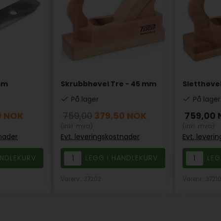
mm
Skrubbhøvel Tre - 45 mm
Sletthøve
På lager
På lager
0
NOK
759,00
379,50
NOK
759,00
(inkl. mva)
(inkl. mva)
tnader
Evt. leveringskostnader
Evt. leveri
Varenr.: 37202
Varenr.: 3721