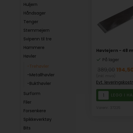
Huljern
Håndsager
Tenger
Stemmejern
Svipenn til tre
Hammere
Høvlejern - 48 
Høvler
På lager
-Trehøvler
389,00
194,5
-Metallhøvler
(inkl. mva)
Evt. leveringskos
-Bukthøvler
Surform
Filer
Varenr.: 37225
Forsenkere
Spikkeverktøy
Bits