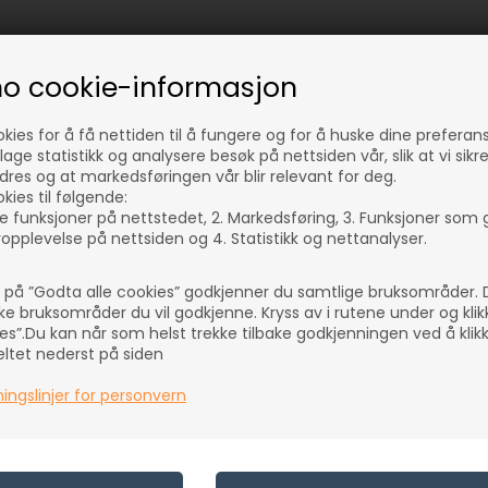
no cookie-informasjon
okies for å få nettiden til å fungere og for å huske dine preferan
lage statistikk og analysere besøk på nettsiden vår, slik at vi sikr
dres og at markedsføringen vår blir relevant for deg.
kies til følgende:
e funksjoner på nettstedet, 2. Markedsføring, 3. Funksjoner som 
opplevelse på nettsiden og 4. Statistikk og nettanalyser.
e på ”Godta alle cookies” godkjenner du samtlige bruksområder.
lke bruksområder du vil godkjenne. Kryss av i rutene under og kli
es”.Du kan når som helst trekke tilbake godkjenningen ved å klik
feltet nederst på siden
ingslinjer for personvern