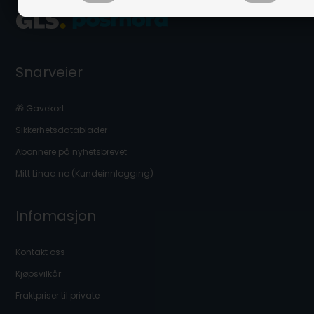
Snarveier
🎁 Gavekort
Sikkerhetsdatablader
Abonnere på nyhetsbrevet
Mitt Linaa.no (Kundeinnlogging)
Infomasjon
Kontakt oss
Kjøpsvilkår
Fraktpriser til private