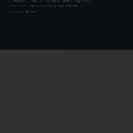
produktsortiment. Du kan enkelt melde deg av når
som helst. Ved å abonnere godtar du vår
personvernpolicy.