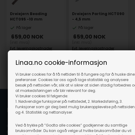
Dreiejern Beading
Dreiejern Parting HCT090
HCT095 -10 mm
- 4,5 mm
På lager
På lager
659,00
NOK
659,00
NOK
(inkl. mva)
(inkl. mva)
Evt. leveringskostnader
Evt. leveringskostnader
Linaa.no cookie-informasjon
Varenr.: 66341
Varenr.: 66343
Vi bruker cookies for å få nettiden til å fungere og for å huske dine
preferanser. Cookies lar oss også lage statistikk og analysere
besøk på nettsiden vår, slik at vi sikrer at siden stadig forbedres 
at markedsføringen vår blir relevant for deg.
Vi bruker cookies til følgende:
1. Nødvendige funksjoner på nettstedet, 2. Markedsføring, 3.
Funksjoner som gir deg best mulig brukeropplevelse på nettsiden
Linå / Linaa.no
og 4. Statistikk og nettanalyser.
Ved å trykke på ”Godta alle cookies” godkjenner du samtlige
c/o Scanvisio AS
bruksområder. Du kan også velge ut hvilke bruksområder du vil
Postboks 80