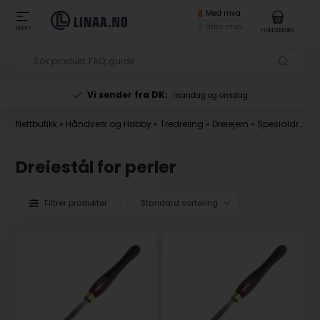
Med mva
Uten mva
MENY
HANDLEKURV
Vi sender fra DK:
mandag og onsdag
Nettbutikk
»
Håndverk og Hobby
»
Tredreiing
»
Dreiejern
»
Spesialdreiejern
Dreiestål for perler
Filtrer produkter