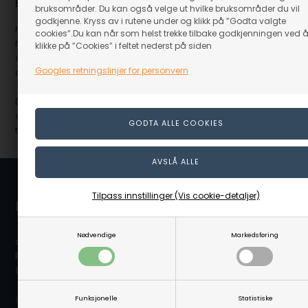
Et trygt utgangspunkt ved vannaktiviteter
bruksområder. Du kan også velge ut hvilke bruksområder du vil
godkjenne. Kryss av i rutene under og klikk på ”Godta valgte
Når rammene er tydelige og utstyret er i orden, blir det lettere å
cookies”.Du kan når som helst trekke tilbake godkjenningen ved 
fokusere på selve aktiviteten. En redningsvest er derfor ikke bare et
klikke på ”Cookies” i feltet nederst på siden
sikkerhetsprodukt, men også en del av forberedelsen til gode
Googles retningslinjer for personvern
opplevelser ved vannet – både i undervisning og fritid.
Det gir et rolig og oversiktlig utgangspunkt når barn og voksne
sammen beveger seg ut for å undersøke, lære og oppleve naturen
tett på vannet.
Tilpass innstillinger (Vis cookie-detaljer)
Linå / Linaa.no
Nødvendige
Markedsføring
c/o Scanvisio AS
Postboks 80
1917 Ytre Enebakk
Funksjonelle
Statistiske
(Ovennevnte adresse er en postboksadresse. Det er ikke noe