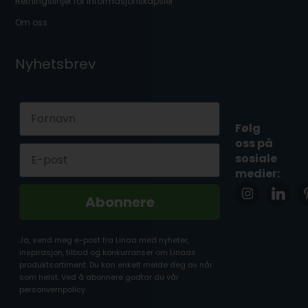
Retningslinjer for informasjonskapsler
Om oss
Nyhetsbrev
First Name
Følg
oss på
Email
sosiale
medier:
Abonnere
Ja, send meg e-post fra Linaa med nyheter,
inspirasjon, tilbud og konkurranser om Linaas
produktsortiment. Du kan enkelt melde deg av når
som helst. Ved å abonnere godtar du vår
personvernpolicy.