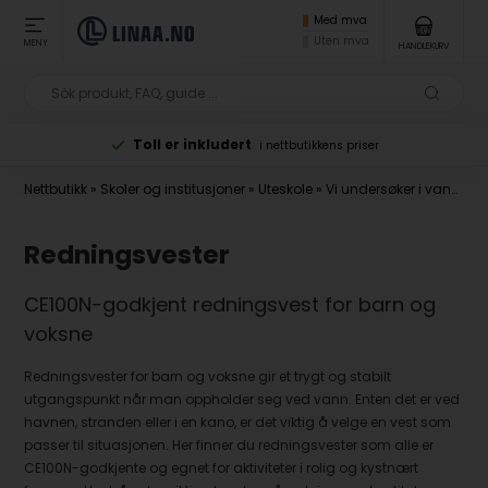
Med mva
Uten mva
MENY
HANDLEKURV
Toll er inkludert
i nettbutikkens priser
Nettbutikk
»
Skoler og institusjoner
»
Uteskole
»
Vi undersøker i vann
»
Re
Redningsvester
CE100N-godkjent redningsvest for barn og
voksne
Redningsvester for barn og voksne gir et trygt og stabilt
utgangspunkt når man oppholder seg ved vann. Enten det er ved
havnen, stranden eller i en kano, er det viktig å velge en vest som
passer til situasjonen. Her finner du redningsvester som alle er
CE100N-godkjente og egnet for aktiviteter i rolig og kystnært