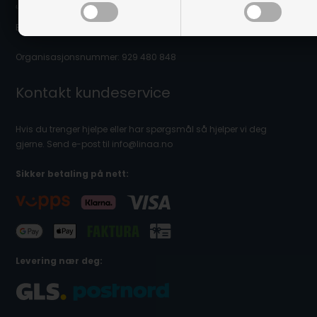
utstillingslokale/butikk på adressen eller mulighet for å hente varer.)
E-post: info@linaa.no
Organisasjonsnummer: 929 480 848
Kontakt kundeservice
Hvis du trenger hjelpe eller har spørgsmål så hjelper vi deg
gjerne. Send e-post til info@linaa.no
Sikker betaling på nett:
Levering nær deg: