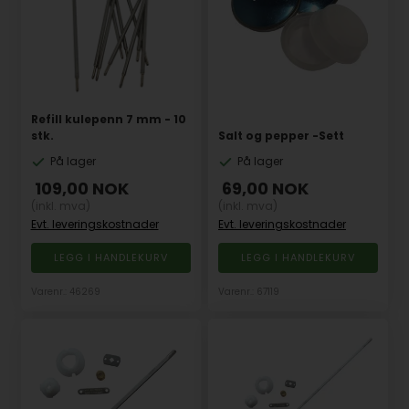
Refill kulepenn 7 mm - 10
stk.
Salt og pepper -Sett
På lager
På lager
109,00
NOK
69,00
NOK
(inkl. mva)
(inkl. mva)
Evt. leveringskostnader
Evt. leveringskostnader
Varenr.: 46269
Varenr.: 67119