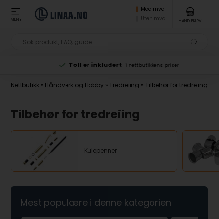
Med mva
Uten mva
MENY
HANDLEKURV
Toll er inkludert
i nettbutikkens priser
Nettbutikk
»
Håndverk og Hobby
»
Tredreiing
»
Tilbehør for tredreiing
Tilbehør for tredreiing
Kulepenner
Mest populære i denne kategorien