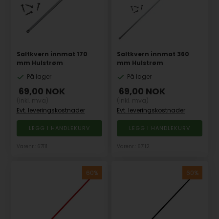
Saltkvern innmat 170
Saltkvern innmat 360
mm Hulstrøm
mm Hulstrøm
På lager
På lager
69,00
NOK
69,00
NOK
(inkl. mva)
(inkl. mva)
Evt. leveringskostnader
Evt. leveringskostnader
Varenr.: 67111
Varenr.: 67112