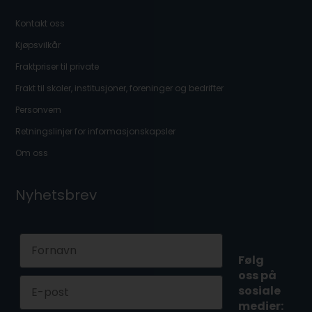
Kontakt oss
Kjøpsvilkår
Fraktpriser til private
Frakt til skoler, institusjoner, foreninger og bedrifter
Personvern
Retningslinjer for informasjonskapsler
Om oss
Nyhetsbrev
First Name
Følg
oss på
Email
sosiale
medier: