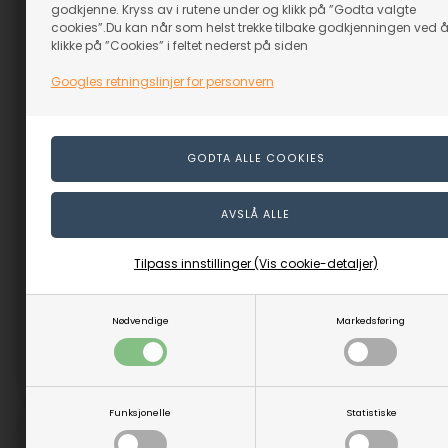
godkjenne. Kryss av i rutene under og klikk på ”Godta valgte
cookies”.Du kan når som helst trekke tilbake godkjenningen ved 
klikke på ”Cookies” i feltet nederst på siden
Googles retningslinjer for personvern
Pepperkvern innmat
TUCAN. 170 mm
Pizzaskjærer
På lager
På lager
129,00
NOK
79,00
NOK
Tilpass innstillinger (Vis cookie-detaljer)
(inkl. mva)
(inkl. mva)
Evt. leveringskostnader
Evt. leveringskostnader
Nødvendige
Markedsføring
Varenr.: 67114
Varenr.: 67120
Funksjonelle
Statistiske