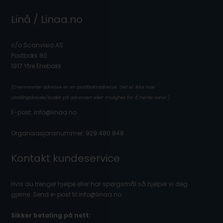
Linå / Linaa.no
c/o Scanvisio AS
Postboks 80
1917 Ytre Enebakk
(Ovennevnte adresse er en postboksadresse. Det er ikke noe
utstillingslokale/butikk på adressen eller mulighet for å hente varer.)
E-post: info@linaa.no
Organisasjonsnummer: 929 480 848
Kontakt kundeservice
Hvis du trenger hjelpe eller har spørgsmål så hjelper vi deg
gjerne. Send e-post til info@linaa.no
Sikker betaling på nett: