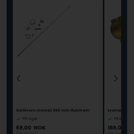
Saltkvern innmat 360 mm Hulstrøm
Lysmansjett 
På lager
På lager
69,00
NOK
169,00
N
inkl. moms
inkl. moms