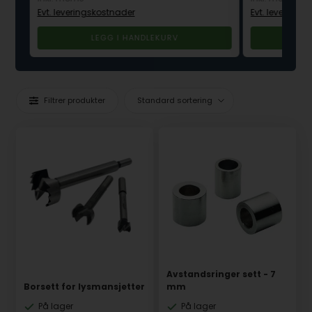
Evt. leveringskostnader
Evt. leverings
Filtrer produkter
Avstandsringer sett - 7
Borsett for lysmansjetter
mm
På lager
På lager