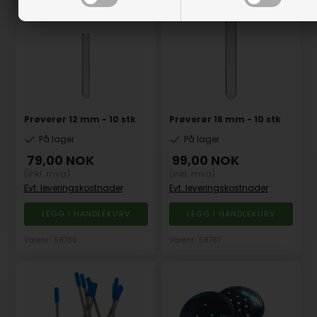
Prøverør 12 mm - 10 stk
Prøverør 16 mm - 10 stk
På lager
På lager
79,00
NOK
99,00
NOK
(inkl. mva)
(inkl. mva)
Evt. leveringskostnader
Evt. leveringskostnader
Varenr.: 58786
Varenr.: 58787