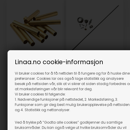
Pepperkvern innmat
Linaa.no cookie-informasjon
Messingrør 7 mm - 10 stk
TUCAN 360 mm
Vi bruker cookies for å få nettiden til å fungere og for å huske dine
På lager
På lager
preferanser. Cookies lar oss også lage statistikk og analysere
209,00
NOK
129,00
NOK
besøk på nettsiden vår, slik at vi sikrer at siden stadig forbedres 
(inkl. mva)
(inkl. mva)
at markedsføringen vår blir relevant for deg.
Evt. leveringskostnader
Evt. leveringskostnader
Vi bruker cookies til følgende:
1. Nødvendige funksjoner på nettstedet, 2. Markedsføring, 3.
Funksjoner som gir deg best mulig brukeropplevelse på nettsiden
og 4. Statistikk og nettanalyser.
Varenr.: 46268
Varenr.: 67115
Ved å trykke på ”Godta alle cookies” godkjenner du samtlige
bruksområder. Du kan også velge ut hvilke bruksområder du vil