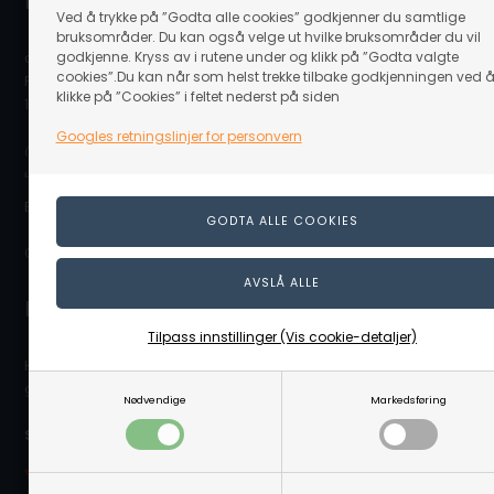
Linå / Linaa.no
Ved å trykke på ”Godta alle cookies” godkjenner du samtlige
bruksområder. Du kan også velge ut hvilke bruksområder du vil
godkjenne. Kryss av i rutene under og klikk på ”Godta valgte
c/o Scanvisio AS
cookies”.Du kan når som helst trekke tilbake godkjenningen ved 
Postboks 80
klikke på ”Cookies” i feltet nederst på siden
1917 Ytre Enebakk
Googles retningslinjer for personvern
(Ovennevnte adresse er en postboksadresse. Det er ikke noe
utstillingslokale/butikk på adressen eller mulighet for å hente varer.)
E-post: info@linaa.no
Organisasjonsnummer: 929 480 848
Kontakt kundeservice
Tilpass innstillinger (Vis cookie-detaljer)
Hvis du trenger hjelpe eller har spørgsmål så hjelper vi deg
gjerne. Send e-post til info@linaa.no
Nødvendige
Markedsføring
Sikker betaling på nett: