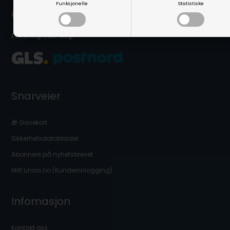
Funksjonelle
Statistiske
Levering nær deg:
Snarveier
🎁 Gavekort
Sikkerhetsdatablader
Abonnere på nyhetsbrevet
Mitt Linaa.no (Kundeinnlogging)
Infomasjon
Kontakt oss