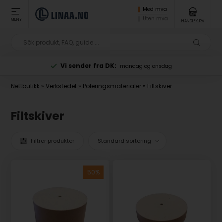
Med mva
Uten mva
MENY
HANDLEKURV
Vi sender fra DK:
mandag og onsdag
Nettbutikk
»
Verkstedet
»
Poleringsmaterialer
»
Filtskiver
Filtskiver
Filtrer produkter