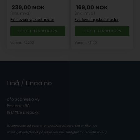
239,00
NOK
169,00
NOK
(inkl. mva)
(inkl. mva)
Evt. leveringskostnader
Evt. leveringskostnader
Varenr.: 42202
Varenr.: 43100
Linå / Linaa.no
c/o Scanvisio AS
Postboks 80
1917 Ytre Enebakk
(Ovennevnte adresse er en postboksadresse. Det er ikke noe
utstillingslokale/butikk på adressen eller mulighet for å hente varer.)