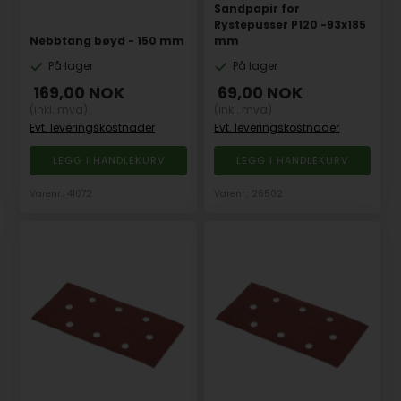
Sandpapir for
Rystepusser P120 -93x185
Nebbtang bøyd - 150 mm
mm
På lager
På lager
169,00
NOK
69,00
NOK
(inkl. mva)
(inkl. mva)
Evt. leveringskostnader
Evt. leveringskostnader
Varenr.: 41072
Varenr.: 26502