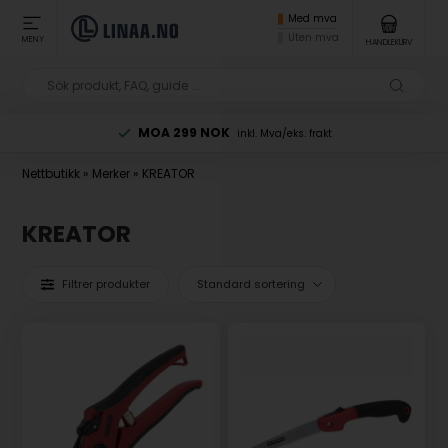
Med mva
Uten mva
MENY
HANDLEKURV
MOA 299 NOK
inkl. Mva/eks. frakt
Nettbutikk
»
Merker
»
KREATOR
KREATOR
Filtrer produkter