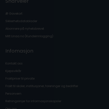
Snarveier
🎁 Gavekort
Sikkerhetsdatablader
Abonnere på nyhetsbrevet
Mitt Linaa.no (Kundeinnlogging)
Infomasjon
Kontakt oss
Kjøpsvilkår
Fraktpriser til private
Frakt til skoler, institusjoner, foreninger og bedrifter
Personvern
Retningslinjer for informasjonskapsler
Om oss