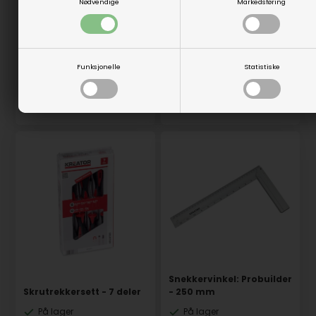
Nødvendige
Markedsføring
På lager
På lager
29,00
NOK
29,00
NOK
(inkl. mva)
(inkl. mva)
Evt. leveringskostnader
Evt. leveringskostnader
Funksjonelle
Statistiske
Varenr.: 26511
Varenr.: 26512
Snekkervinkel: Probuilder
Skrutrekkersett - 7 deler
- 250 mm
På lager
På lager