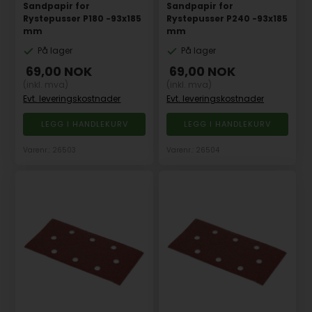
Sandpapir for
Sandpapir for
Rystepusser P180 -93x185
Rystepusser P240 -93x185
mm
mm
På lager
På lager
69,00
NOK
69,00
NOK
(inkl. mva)
(inkl. mva)
Evt. leveringskostnader
Evt. leveringskostnader
Varenr.: 26503
Varenr.: 26504