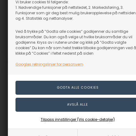
P240 - 80x140x140
P40 - 80x140x140
Vi bruker cookies til følgende:
1. Nødvendige funksjoner på nettstedet, 2. Markedsføring, 3.
På lager
På lager
Funksjoner som gir deg best mulig brukeropplevelse på nettsiden
29,00
NOK
29,00
NOK
og 4. Statistikk og nettanalyser.
(inkl. mva)
(inkl. mva)
Evt. leveringskostnader
Evt. leveringskostnader
Ved å trykke på ”Godta alle cookies” godkjenner du samtlige
bruksområder. Du kan også velge ut hvilke bruksområder du vil
godkjenne. Kryss av i rutene under og klikk på ”Godta valgte
cookies”.Du kan når som helst trekke tilbake godkjenningen ved 
klikke på ”Cookies” i feltet nederst på siden
Varenr.: 26515
Varenr.: 26510
Googles retningslinjer for personvern
Tilpass innstillinger (Vis cookie-detaljer)
Sandpapir for slipemus
Sandpapir for slipemus
P60 - 80x140x140
P80 - 80x140x140