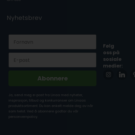
Nyhetsbrev
First Name
Følg
oss på
Email
sosiale
medier:
Abonnere
Ja, send meg e-post fra Linaa med nyheter,
inspirasjon, tilbud og konkurranser om Linaas
produktsortiment. Du kan enkelt melde deg av når
som helst. Ved å abonnere godtar du vår
personvernpolicy.