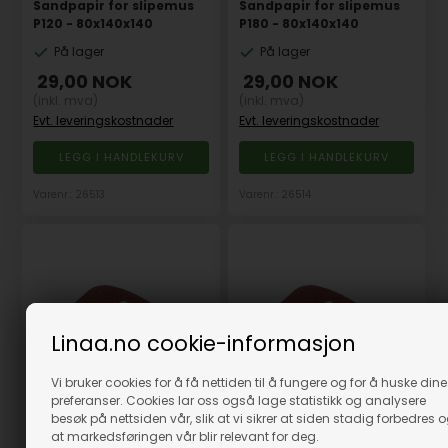
Sandpapir for slipemus
Sandpapir for slipemus
P120 - 80x140x140
P180 - 80x140x140
På lager
På lager
29,00
NOK
29,00
NOK
(inkl. mva)
(inkl. mva)
Evt. leveringskostnader
Evt. leveringskostnader
Varenr.: 26513
Varenr.: 26514
Linaa.no cookie-informasjon
Vi bruker cookies for å få nettiden til å fungere og for å huske dine
preferanser. Cookies lar oss også lage statistikk og analysere
besøk på nettsiden vår, slik at vi sikrer at siden stadig forbedres 
Sandpapir for slipemus
Sandpapir for slipemus
at markedsføringen vår blir relevant for deg.