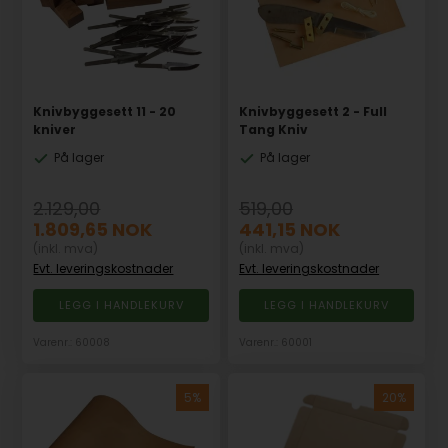
Knivbyggesett 11 - 20
Knivbyggesett 2 - Full
kniver
Tang Kniv
På lager
På lager
2.129,00
519,00
1.809,65
NOK
441,15
NOK
(inkl. mva)
(inkl. mva)
Evt. leveringskostnader
Evt. leveringskostnader
Varenr.: 60008
Varenr.: 60001