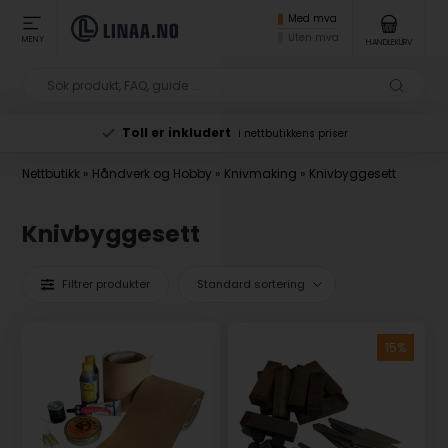
Med mva
Uten mva
MENY
HANDLEKURV
Toll er inkludert
i nettbutikkens priser
Nettbutikk
»
Håndverk og Hobby
»
Knivmaking
»
Knivbyggesett
Knivbyggesett
Filtrer produkter