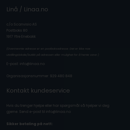
Linå / Linaa.no
c/o Scanvisio AS
Postboks 80
1917 Ytre Enebakk
(Ovennevnte adresse er en postboksadresse. Det er ikke noe
utstillingslokale/butikk på adressen eller mulighet for å hente varer.)
E-post: info@linaa.no
Organisasjonsnummer: 929 480 848
Kontakt kundeservice
Hvis du trenger hjelpe eller har spørgsmål så hjelper vi deg
gjerne. Send e-post til info@linaa.no
Sikker betaling på nett: