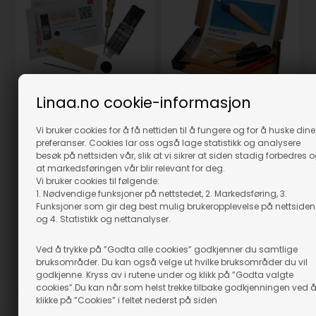
Linaa.no cookie-informasjon
Knivbyggeset - Min
første kniv
Vi bruker cookies for å få nettiden til å fungere og for å huske dine
preferanser. Cookies lar oss også lage statistikk og analysere
Bestillingsvare
Knivslire Sett
besøk på nettsiden vår, slik at vi sikrer at siden stadig forbedres 
at markedsføringen vår blir relevant for deg.
Bestillingsvare
559,00
Vi bruker cookies til følgende:
357,65
NOK
639,00
NOK
1. Nødvendige funksjoner på nettstedet, 2. Markedsføring, 3.
Funksjoner som gir deg best mulig brukeropplevelse på nettsiden
(inkl. mva)
(inkl. mva)
og 4. Statistikk og nettanalyser.
Evt. leveringskostnader
Evt. leveringskostnader
GÅ TIL VARENE
GÅ TIL VARENE
Ved å trykke på ”Godta alle cookies” godkjenner du samtlige
bruksområder. Du kan også velge ut hvilke bruksområder du vil
Varenr.: 60005
Varenr.: 62003
godkjenne. Kryss av i rutene under og klikk på ”Godta valgte
cookies”.Du kan når som helst trekke tilbake godkjenningen ved 
klikke på ”Cookies” i feltet nederst på siden