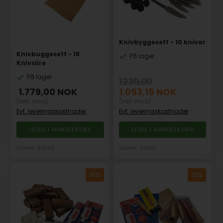
Knivbyggesett - 10 knivar
Knivbuggesett - 18
På lager
Knivslire
På lager
1.239,00
1.779,00
NOK
1.053,15
NOK
(inkl. mva)
(inkl. mva)
Evt. leveringskostnader
Evt. leveringskostnader
Varenr.: 62000
Varenr.: 60007