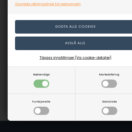
Googles retningslinjer for personvern
Knivslire Sett - DeLuxe
Tilpass innstillinger (Vis cookie-detaljer)
Bestillingsvare
2.489,00
NOK
Nødvendige
Markedsføring
(inkl. mva)
Evt. leveringskostnader
GÅ TIL VARENE
Funksjonelle
Statistiske
Varenr.: 63008