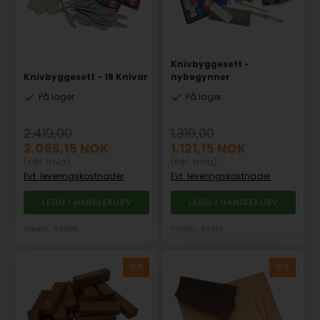
Knivbyggesett -
Knivbyggesett - 18 Knivar
nybegynner
På lager
På lager
2.419,00
1.319,00
2.056,15
NOK
1.121,15
NOK
(inkl. mva)
(inkl. mva)
Evt. leveringskostnader
Evt. leveringskostnader
Varenr.: 60006
Varenr.: 60010