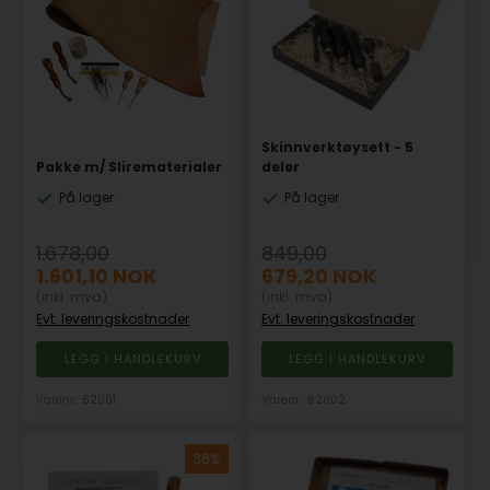
Skinnverktøysett - 5
Pakke m/ Slirematerialer
deler
På lager
På lager
1.678,00
849,00
1.601,10
NOK
679,20
NOK
(inkl. mva)
(inkl. mva)
Evt. leveringskostnader
Evt. leveringskostnader
Varenr.: 62001
Varenr.: 62002