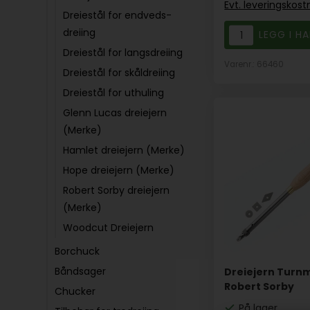
Evt. leveringskos
Dreiestål for endveds-
dreiing
Dreiestål for langsdreiing
Varenr.: 66460
Dreiestål for skåldreiing
Dreiestål for uthuling
Glenn Lucas dreiejern
(Merke)
Hamlet dreiejern (Merke)
Hope dreiejern (Merke)
Robert Sorby dreiejern
(Merke)
Woodcut Dreiejern
Borchuck
Båndsager
Dreiejern Turn
Robert Sorby
Chucker
På lager