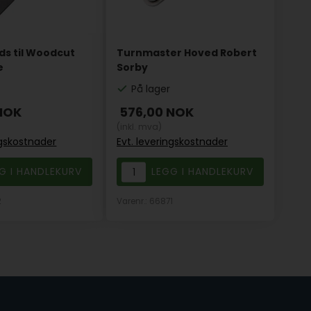
ds til Woodcut
Turnmaster Hoved Robert
e
Sorby
På lager
NOK
576,00
NOK
(inkl. mva)
ngskostnader
Evt. leveringskostnader
2
Varenr.: 66871