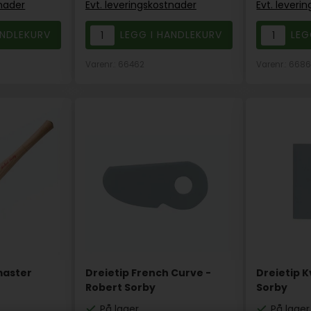
tnader
Evt. leveringskostnader
Evt. leveri
Varenr.: 66462
Varenr.: 668
master
Dreietip French Curve -
Dreietip K
Robert Sorby
Sorby
På lager
På lager