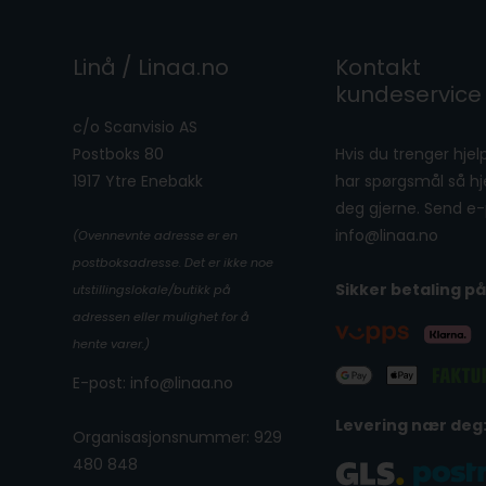
Linå / Linaa.no
Kontakt
kundeservice
c/o Scanvisio AS
Postboks 80
Hvis du trenger hjelp
1917 Ytre Enebakk
har spørgsmål så hje
deg gjerne. Send e-p
info@linaa.no
(Ovennevnte adresse er en
postboksadresse. Det er ikke noe
Sikker betaling på
utstillingslokale/butikk på
adressen eller mulighet for å
hente varer.)
E-post: info@linaa.no
Levering nær deg
Organisasjonsnummer: 929
480 848