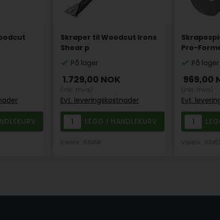
Woodcut
Skraper til Woodcut Irons
Skrapespi
Shear p
Pro-Form
På lager
På lager
1.729,00
NOK
969,00
(inkl. mva)
(inkl. mva)
tnader
Evt. leveringskostnader
Evt. leveri
Varenr.: 66414
Varenr.: 6641