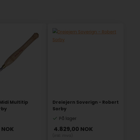
Midi Multitip
Dreiejern Soverign - Robert
rby
Sorby
På lager
0
NOK
4.829,00
NOK
(inkl. mva)