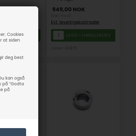
NOK
949,00
NOK
(inkl. mva)
ngskostnader
Evt. leveringskostnader
ser. Cookies
er at siden
4
Varenr.: 66879
gir deg best
 Du kan også
kk på ”Godta
ke på