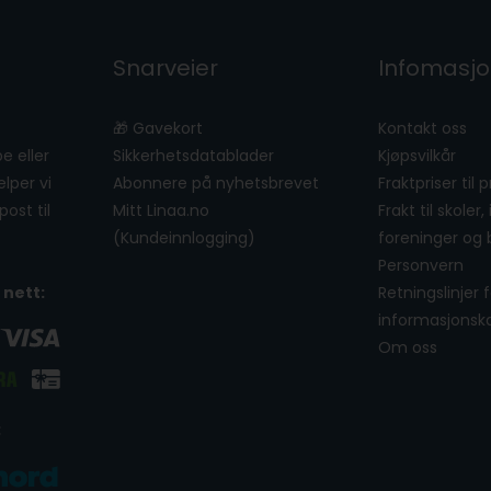
Snarveier
Infomasj
🎁 Gavekort
Kontakt oss
e eller
Sikkerhetsdatablader
Kjøpsvilkår
lper vi
Abonnere på nyhetsbrevet
Fraktpriser til 
ost til
Mitt Linaa.no
Frakt til skoler,
(Kundeinnlogging)
foreninger og 
Personvern
 nett:
Retningslinjer 
informasjonsk
Om oss
: