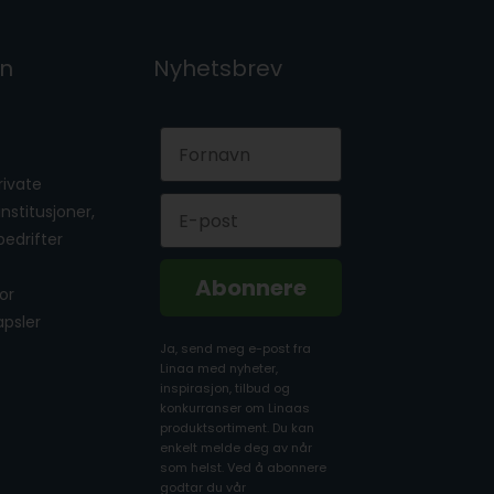
on
Nyhetsbrev
First Name
private
Email
 institusjoner,
bedrifter
Abonnere
for
apsler
Ja, send meg e-post fra
Linaa med nyheter,
inspirasjon, tilbud og
konkurranser om Linaas
produktsortiment. Du kan
enkelt melde deg av når
som helst. Ved å abonnere
godtar du vår