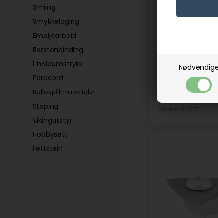
Dreietip Teardr
Smiing
Sorby
Smykkelaging
På lager
Emaljearbeid
259,00
NOK
Børstenbinding
(inkl. mva)
Linoleumstrykk
Nødvendig
Evt. leveringskos
Paracord
Rollespillmaterialer
Støping
Varenr.: 66877
Vikingutstyr
Hobbysett
Fettstein