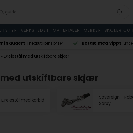
UTSTYR
VERKSTEDET
MATERIALER
MERKER
SKOLER OG 
er inkludert
Betale med Vipps
i nettbutikkens priser
under
»
Dreiestål med utskiftbare skjær
 med utskiftbare skjær
Sovereign - Rob
Dreiestål med karbid
Sorby