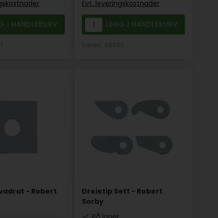
ngskostnader
Evt. leveringskostnader
67
Varenr.: 66890
vadrat - Robert
Dreietip Sett - Robert
Sorby
På lager