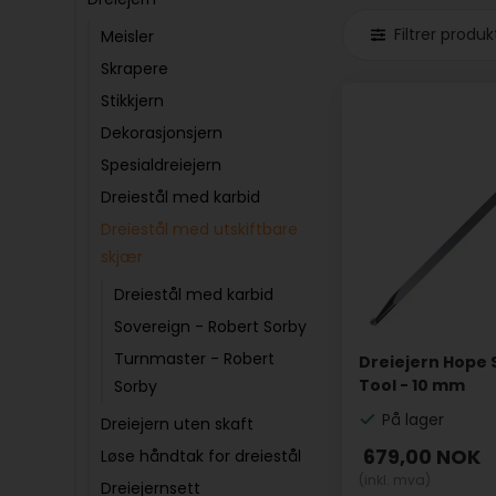
Filtrer produk
Meisler
Skrapere
Stikkjern
Dekorasjonsjern
Spesialdreiejern
Dreiestål med karbid
Dreiestål med utskiftbare
skjær
Dreiestål med karbid
Sovereign - Robert Sorby
Turnmaster - Robert
Dreiejern Hope 
Tool - 10 mm
Sorby
På lager
Dreiejern uten skaft
679,00
NOK
Løse håndtak for dreiestål
(inkl. mva)
Dreiejernsett