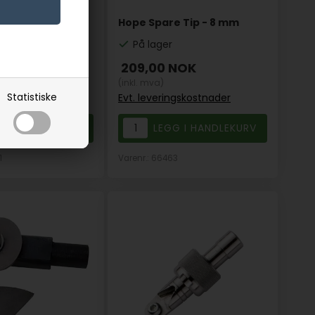
e Tip - 10 mm
Hope Spare Tip - 8 mm
På lager
NOK
209,00
NOK
(inkl. mva)
Statistiske
ngskostnader
Evt. leveringskostnader
1
Varenr.: 66463