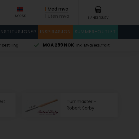
Med mva
Uten mva
NORSK
HANDLEKURV
INSTITUSJONER
INSPIRASJON
SUMMER-OUTLET
MOA 299 NOK
 bestilling
inkl. Mva/eks. frakt
ert
Turnmaster -
Robert Sorby