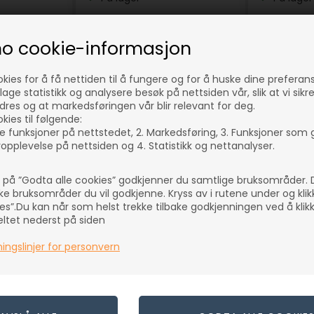
K
259,00
NOK
259,00
(inkl. mva)
(inkl. mva)
no cookie-informasjon
tnader
Evt. leveringskostnader
Evt. leveri
okies for å få nettiden til å fungere og for å huske dine preferan
lage statistikk og analysere besøk på nettsiden vår, slik at vi sikr
dres og at markedsføringen vår blir relevant for deg.
Varenr.: 66875
Varenr.: 6687
kies til følgende:
e funksjoner på nettstedet, 2. Markedsføring, 3. Funksjoner som 
opplevelse på nettsiden og 4. Statistikk og nettanalyser.
e på ”Godta alle cookies” godkjenner du samtlige bruksområder.
lke bruksområder du vil godkjenne. Kryss av i rutene under og kli
es”.Du kan når som helst trekke tilbake godkjenningen ved å klik
feltet nederst på siden
ingslinjer for personvern