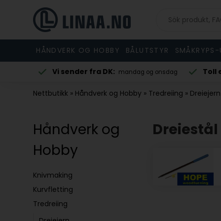
HÅNDVERK OG HOBBY
BÅLUTSTYR
SMÅKRYPS-
Vi sender fra DK:
Toll 
via e-post
mandag og onsdag
Nettbutikk
»
Håndverk og Hobby
»
Tredreiing
»
Dreiejern
Håndverk og
Dreiestål
Hobby
Knivmaking
Kurvfletting
Tredreiing
Dreiejern