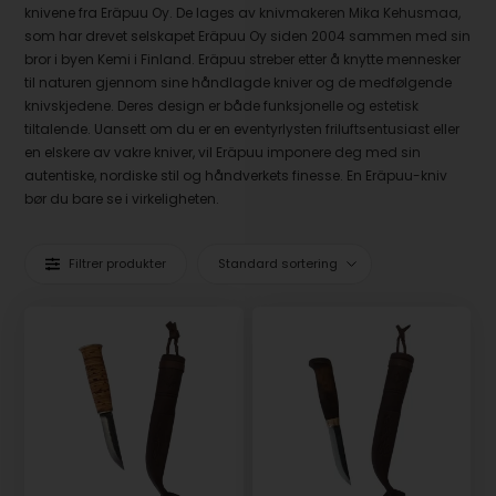
knivene fra Eräpuu Oy. De lages av knivmakeren Mika Kehusmaa,
som har drevet selskapet Eräpuu Oy siden 2004 sammen med sin
bror i byen Kemi i Finland. Eräpuu streber etter å knytte mennesker
til naturen gjennom sine håndlagde kniver og de medfølgende
knivskjedene. Deres design er både funksjonelle og estetisk
tiltalende. Uansett om du er en eventyrlysten friluftsentusiast eller
en elskere av vakre kniver, vil Eräpuu imponere deg med sin
autentiske, nordiske stil og håndverkets finesse. En Eräpuu-kniv
bør du bare se i virkeligheten.
Filtrer produkter