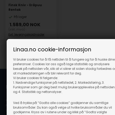
Finsk Kniv - Eräpuu
Rentak
På lager
1.589,00
NOK
(inkl. mva)
Evt. leveringskostnader
Linaa.no cookie-informasjon
Varenr.: 88196
Vi bruker cookies for å få nettiden til å fungere og for å huske dine
preferanser. Cookies lar oss også lage statistikk og analysere
besøk på nettsiden vår, slik at vi sikrer at siden stadig forbedres 
at markedsføringen vår blir relevant for deg.
Vi bruker cookies til følgende:
1. Nødvendige funksjoner på nettstedet, 2. Markedsføring, 3.
Linå / Linaa.no
Funksjoner som gir deg best mulig brukeropplevelse på nettsiden
og 4. Statistikk og nettanalyser.
c/o Scanvisio AS
Ved å trykke på ”Godta alle cookies” godkjenner du samtlige
Postboks 80
bruksområder. Du kan også velge ut hvilke bruksområder du vil
1917 Ytre Enebakk
godkjenne. Kryss av i rutene under og klikk på ”Godta valgte