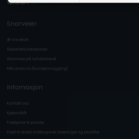
Snarveier
🎁 Gavekort
Sikkerhetsdatablader
Abonnere på nyhetsbrevet
Mitt Linaa.no (Kundeinnlogging)
Infomasjon
Kontakt oss
Kjøpsvilkår
Fraktpriser til private
Frakt til skoler, institusjoner, foreninger og bedrifter