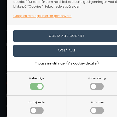
cookies”.Du kan når som helst trekke tilbake godkjenningen ved 
klikke på ”Cookies” i feltet nederst på siden
(Ovennevnte adresse er en postboksadresse. Det er ikke noe
utstillingslokale/butikk på adressen eller mulighet for å hente varer.)
Googles retningslinjer for personvern
E-post: info@linaa.no
Organisasjonsnummer: 929 480 848
Kontakt kundeservice
Hvis du trenger hjelpe eller har spørgsmål så hjelper vi deg
gjerne. Send e-post til info@linaa.no
Tilpass innstillinger (Vis cookie-detaljer)
Sikker betaling på nett:
Nødvendige
Markedsføring
Funksjonelle
Statistiske
Levering nær deg: