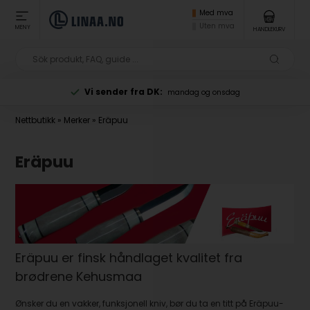
Med mva
Uten mva
MENY
HANDLEKURV
Vi sender fra DK:
mandag og onsdag
Nettbutikk
»
Merker
»
Eräpuu
Eräpuu
Eräpuu er finsk håndlaget kvalitet fra
brødrene Kehusmaa
Ønsker du en vakker, funksjonell kniv, bør du ta en titt på Eräpuu-