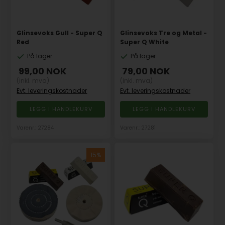
Glinsevoks Gull - Super Q
Glinsevoks Tre og Metal -
Red
Super Q White
På lager
På lager
99,00
NOK
79,00
NOK
(inkl. mva)
(inkl. mva)
Evt. leveringskostnader
Evt. leveringskostnader
Varenr.: 27284
Varenr.: 27281