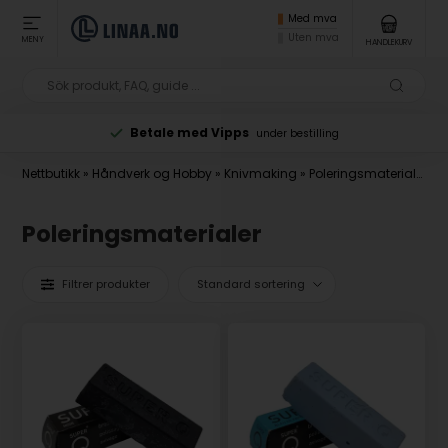
Med mva
Uten mva
MENY
HANDLEKURV
Betale med Vipps
under bestilling
Nettbutikk
»
Håndverk og Hobby
»
Knivmaking
»
Poleringsmaterialer
Poleringsmaterialer
Filtrer produkter