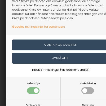
Ved å trykke på ”Godta alle cookies” godkjenner du samtlige
bruksområder. Du kan også velge ut hvilke bruksområder du vil
godkjenne. Kryss av i rutene under og klikk på ”Godta valgte
cookies”.Du kan når som helst trekke tilbake godkjenningen ved 
klikke på ”Cookies” i feltet nederst på siden
Googles retningslinjer for personvern
Polermiddel Stål
Menzerna - 495P
Poleringsskive
Fra
Fra
169,00
NOK
119,00
(inkl. mva)
59,50
NOK
Evt. leveringskostnader
(inkl. mva)
Evt. leveringskostnader
100,0 mm
150,0 mm
200,0 mm
250 gr.
Tilpass innstillinger (Vis cookie-detaljer)
VELG ALTERNATIV
VELG ALTERNATIV
Nødvendige
Markedsføring
Varenr.: 27002-M
Varenr.: 27323M
Funksjonelle
Statistiske