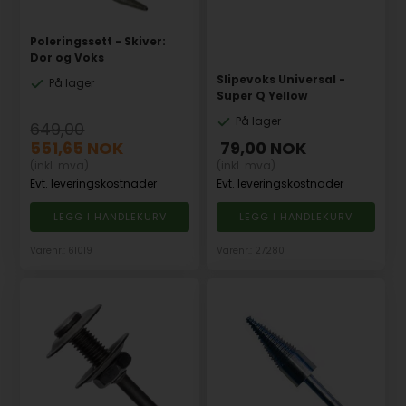
Poleringssett - Skiver:
Dor og Voks
Slipevoks Universal -
På lager
Super Q Yellow
På lager
649,00
551,65
NOK
79,00
NOK
(inkl. mva)
(inkl. mva)
Evt. leveringskostnader
Evt. leveringskostnader
Varenr.: 61019
Varenr.: 27280