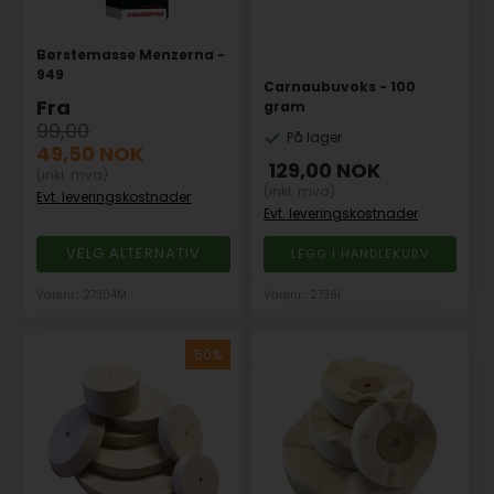
Børstemasse Menzerna -
949
Carnaubuvoks - 100
Fra
gram
99,00
På lager
49,50
NOK
129,00
NOK
(inkl. mva)
(inkl. mva)
Evt. leveringskostnader
Evt. leveringskostnader
VELG ALTERNATIV
Varenr.: 27304M
Varenr.: 27361