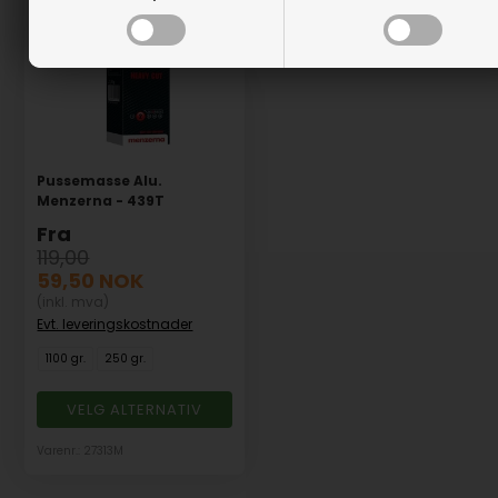
Pussemasse Alu.
Menzerna - 439T
Fra
119,00
59,50
NOK
(inkl. mva)
Evt. leveringskostnader
1100 gr.
250 gr.
VELG ALTERNATIV
Varenr.: 27313M