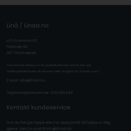
Linå / Linaa.no
c/o Scanvisio AS
Postboks 80
1917 Ytre Enebakk
(Ovennevnte adresse er en postboksadresse. Det er ikke noe
utstillingslokale/butikk på adressen eller mulighet for å hente varer.)
E-post: info@linaa.no
Organisasjonsnummer: 929 480 848
Kontakt kundeservice
Hvis du trenger hjelpe eller har spørgsmål så hjelper vi deg
gjerne. Send e-post til info@linaa.no