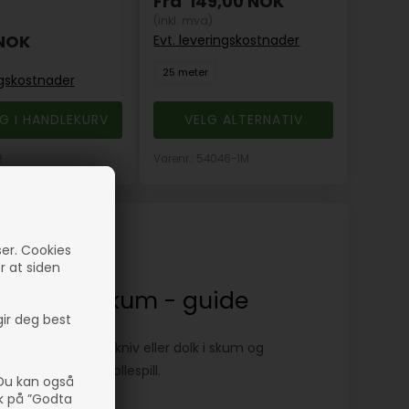
Fra
149,00
NOK
(inkl. mva)
NOK
Evt. leveringskostnader
25 meter
ngskostnader
VELG ALTERNATIV
2
Varenr.: 54046-1M
ser. Cookies
er at siden
en kniv i skum - guide
gir deg best
rasjon til å lage en kniv eller dolk i skum og
an brukes til bl.a. rollespill.
 Du kan også
kk på ”Godta