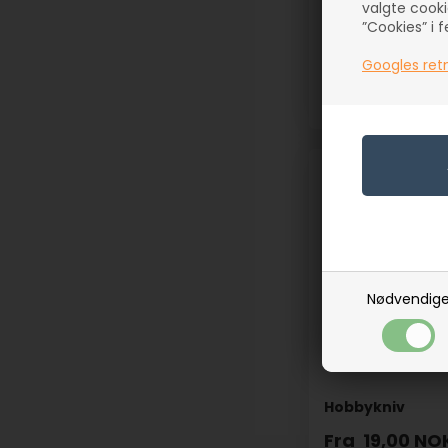
valgte cooki
”Cookies” i 
Googles retn
Nødvendig
Hobbykniv
Fra
19,00
NO