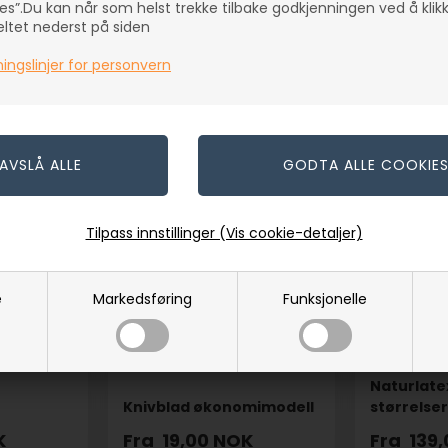
es”.Du kan når som helst trekke tilbake godkjenningen ved å klik
LE
feltet nederst på siden
ingslinjer for personvern
Tilpass innstillinger (Vis cookie-detaljer)
e
Markedsføring
Funksjonelle
Naturlatex
Knivblad økonomimodell
størrelser
K
Fra
19,00
NOK
Fra
139,