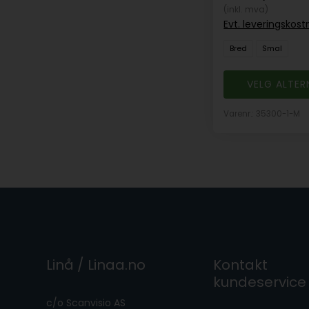
(inkl. mva)
Evt. leveringskos
Bred
Smal
VELG ALTER
Varenr.: 35300-1-M
Linå / Linaa.no
Kontakt
kundeservice
c/o Scanvisio AS