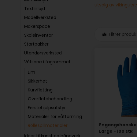
utvalg av vikingutst
Textilslöjd
Modellverksted
Makerspace
Filtrer produk
Skoleinventar
Startpakker
Utendørsverksted
Våtsone i fagrommet
Lim
Sikkerhet
Kurvfletting
Overflatebehandling
Førstehjelpsutstyr
Materialer for våtforming
Engangshansker 
Rollespillmaterialer
Large - 100 stk
Ideer til kunst og håndverk