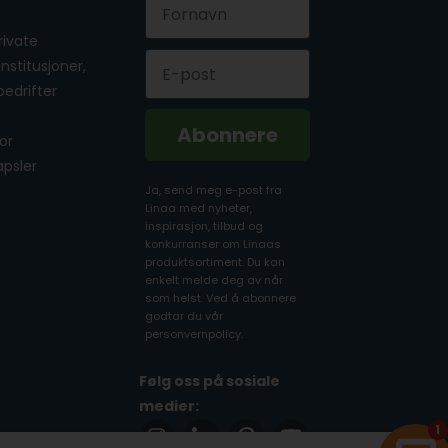
First Name
private
Email
 institusjoner,
bedrifter
Abonnere
for
apsler
Ja, send meg e-post fra
Linaa med nyheter,
inspirasjon, tilbud og
konkurranser om Linaas
produktsortiment. Du kan
enkelt melde deg av når
som helst. Ved å abonnere
godtar du vår
personvernpolicy.
Følg oss på sosiale
medier:
1