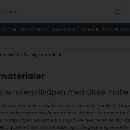
UTSTYR
VERKSTEDET
MATERIALER
MERKER
SKOLER OG 
fagrommet
»
Rollespillmaterialer
lmaterialer
gne rollespillvåpen med disse mater
opulære utvalg av rollespillmaterialer som du kan bruke til å lage
åpen du kan lage med våre materialer. Vi har alt du trenger for å 
e rollespillvåpen bestemmer du også selv hvor harde de skal være
sielt populære blant barn. De elsker også å lage sine egne sverd