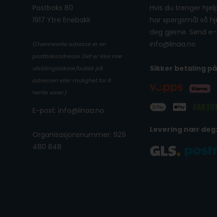
Postboks 80
Hvis du trenger hjelp
1917 Ytre Enebakk
har spørgsmål så hje
deg gjerne. Send e-p
info@linaa.no
(Ovennevnte adresse er en
postboksadresse. Det er ikke noe
Sikker betaling på
utstillingslokale/butikk på
adressen eller mulighet for å
hente varer.)
E-post: info@linaa.no
Levering nær deg
Organisasjonsnummer: 929
480 848