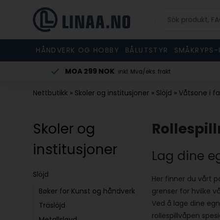
HÅNDVERK OG HOBBY
BÅLUTSTYR
SMÅKRYPS-
MOA 299 NOK
stilling
inkl. Mva/eks. frakt
Nettbutikk
»
Skoler og institusjoner
»
Slöjd
»
Våtsone i 
Skoler og
Rollespil
institusjoner
Lag dine e
Slöjd
Her finner du vårt p
Bøker for Kunst og håndverk
grenser for hvilke v
Ved å lage dine egn
Träslöjd
rollespillvåpen spe
Metallsløyd