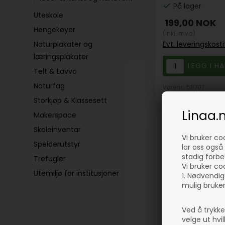
På lager
Uteskole
199,00
NOK
Hengekøyer
(inkl. mva)
Naturplakater og
Evt. leveringskos
læringsplakater
Telt & Lavvo
Naturfag
Varenr.: 58707
Storkjøp & Klassesett
Linaa.
Makerspace
Skoleinventar
Vi bruker co
Speiderutstyr
lar oss også 
stadig forbe
Trefugler
Vi bruker coo
Utemiljø for institusjoner
1. Nødvendig
mulig bruker
Ved å trykk
velge ut hvi