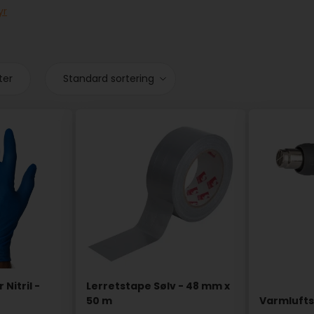
yr
ter
Nitril -
Lerretstape Sølv - 48 mm x
50 m
Varmlufts