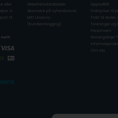
e eller
Sikkerhetsdatablader
Kjøpsvilkår
lper vi
Abonnere på nyhetsbrevet
Fraktpriser til 
ost til
Mitt Linaa.no
Frakt til skoler,
(Kundeinnlogging)
foreninger og 
Personvern
 nett:
Retningslinjer 
informasjonsk
Om oss
: