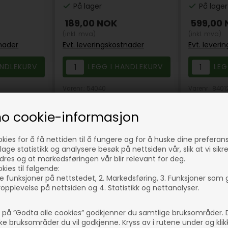
På lager
På lager
189,00
NOK
599,00
(inkl. mva)
(inkl. mva)
tnader
Evt. leveringskostnader
Evt. leveri
Varenr.: 54040
Varenr.: 8401
no cookie-informasjon
okies for å få nettiden til å fungere og for å huske dine preferan
lage statistikk og analysere besøk på nettsiden vår, slik at vi sikr
dres og at markedsføringen vår blir relevant for deg.
Lag 
kies til følgende:
e funksjoner på nettstedet, 2. Markedsføring, 3. Funksjoner som 
opplevelse på nettsiden og 4. Statistikk og nettanalyser.
Få inspi
lateks. K
e på ”Godta alle cookies” godkjenner du samtlige bruksområder.
lke bruksområder du vil godkjenne. Kryss av i rutene under og kli