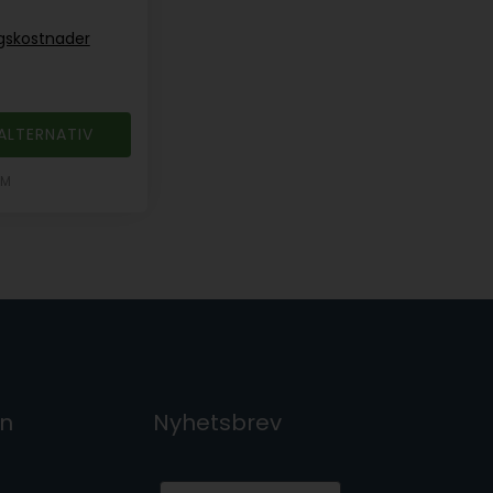
ngskostnader
ALTERNATIV
1M
on
Nyhetsbrev