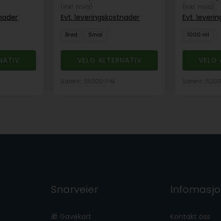
(inkl. mva)
(inkl. mva)
tnader
Evt. leveringskostnader
Evt. leveri
Bred
Smal
1000 ml
NATIV
VELG ALTERNATIV
VELG 
Varenr.: 35302-1-M
Varenr.: 5201
Snarveier
Infomasj
🎁 Gavekort
Kontakt oss