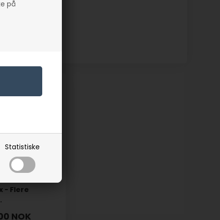
ke på
S MER
Statistiske
 - Flere
.
00
NOK