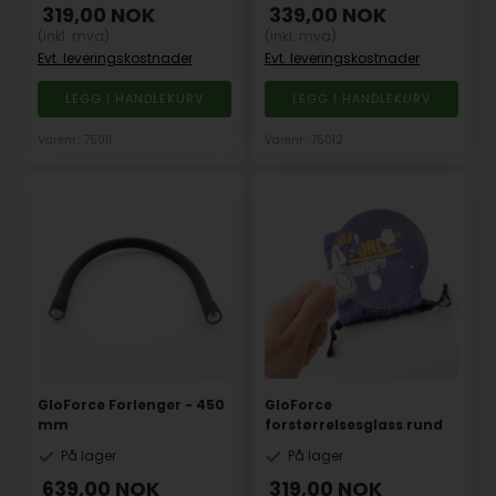
319,00
NOK
339,00
NOK
(inkl. mva)
(inkl. mva)
Evt. leveringskostnader
Evt. leveringskostnader
Varenr.: 75011
Varenr.: 75012
GloForce Forlenger - 450
GloForce
mm
forstørrelsesglass rund
På lager
På lager
639,00
NOK
319,00
NOK