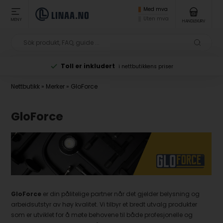
Med mva
Uten mva
MENY
HANDLEKURV
Toll er inkludert
i nettbutikkens priser
Nettbutikk
»
Merker
»
GloForce
GloForce
GloForce
er din pålitelige partner når det gjelder belysning og
arbeidsutstyr av høy kvalitet. Vi tilbyr et bredt utvalg produkter
som er utviklet for å møte behovene til både profesjonelle og