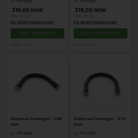
På lager
På lager
319,00
NOK
319,00
NOK
(inkl. mva)
(inkl. mva)
Evt. leveringskostnader
Evt. leveringskostnader
Varenr.: 75017
Varenr.: 75018
GloForce Forlenger - 225
GloForce Forlenger - 270
mm
mm
På lager
På lager