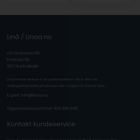
Linå / Linaa.no
c/o Scanvisio AS
Postboks 80
1917 Ytre Enebakk
(Ovennevnte adresse er en postboksadresse. Det er ikke noe
utstillingslokale/butikk på adressen eller mulighet for å hente varer.)
E-post: info@linaa.no
Organisasjonsnummer: 929 480 848
Kontakt kundeservice