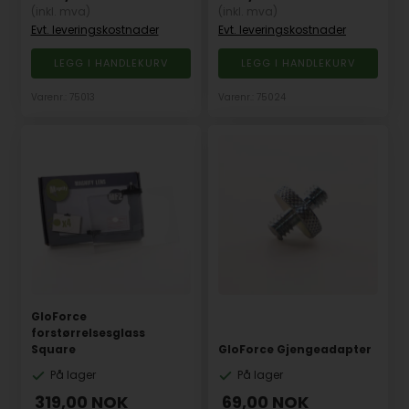
(inkl. mva)
(inkl. mva)
Evt. leveringskostnader
Evt. leveringskostnader
Varenr.: 75013
Varenr.: 75024
GloForce
forstørrelsesglass
Square
GloForce Gjengeadapter
På lager
På lager
319,00
NOK
69,00
NOK