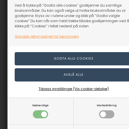
Evt. leveringskostnader
Evt. leveringskostnader
Ved å trykke på ”Godta alle cookies” godkjenner du samtlige
bruksområder. Du kan også velge ut hvilke bruksområder du vil
godkjenne. Kryss av i rutene under og klikk på ”Godta valgte
cookies”.Du kan når som helst trekke tilbake godkjenningen ved 
Varenr.: 75020
Varenr.: 75023
klikke på ”Cookies” i feltet nederst på siden
Googles retningslinjer for personvern
Tilpass innstillinger (Vis cookie-detaljer)
GloForce Lampesokkel
GloForce Lampesokkel
Liten
Liten Heavy
Nødvendige
Markedsføring
På lager
På lager
129,00
NOK
219,00
NOK
(inkl. mva)
(inkl. mva)
Evt. leveringskostnader
Evt. leveringskostnader