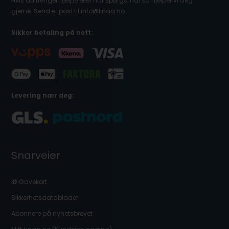
Hvis du trenger hjelpe eller har spørgsmål så hjelper vi deg
gjerne. Send e-post til info@linaa.no
Sikker betaling på nett:
Levering nær deg:
Snarveier
🎁 Gavekort
Sikkerhetsdatablader
Abonnere på nyhetsbrevet