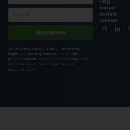
Følg
oss på
Email
sosiale
medier:
Abonnere
Ja, send meg e-post fra Linaa med nyheter,
inspirasjon, tilbud og konkurranser om Linaas
produktsortiment. Du kan enkelt melde deg av når
som helst. Ved å abonnere godtar du vår
personvernpolicy.