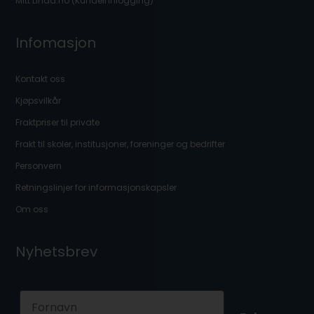
Mitt Linaa.no (Kundeinnlogging)
Infomasjon
Kontakt oss
Kjøpsvilkår
Fraktpriser til private
Frakt til skoler, institusjoner, foreninger og bedrifter
Personvern
Retningslinjer for informasjonskapsler
Om oss
Nyhetsbrev
First Name