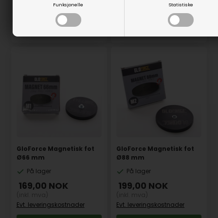
Funksjonelle
Statistiske
Varenr.: 75021
Varenr.: 75022
GloForce Magnetisk fot
GloForce Magnetisk fot
Ø66 mm
Ø88 mm
På lager
På lager
169,00
NOK
199,00
NOK
(inkl. mva)
(inkl. mva)
Evt. leveringskostnader
Evt. leveringskostnader