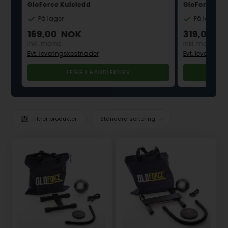
GloForce Kuleledd
GloForce 8x 
På lager
På lager
169,00
NOK
319,00
N
inkl. moms
inkl. moms
Evt. leveringskostnader
Evt. leverings
Filtrer produkter