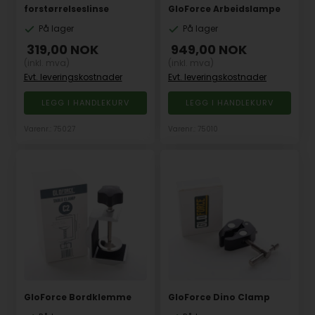
forstørrelseslinse
GloForce Arbeidslampe
På lager
På lager
319,00
NOK
949,00
NOK
(inkl. mva)
(inkl. mva)
Evt. leveringskostnader
Evt. leveringskostnader
Varenr.: 75027
Varenr.: 75010
GloForce Bordklemme
GloForce Dino Clamp