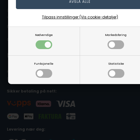
(Ovennevnte adresse er en postboksadresse. Det er ikke noe
Tilpass innstillinger (Vis cookie-detaljer)
utstillingslokale/butikk på adressen eller mulighet for å hente varer.)
E-post: info@linaa.no
Nødvendige
Markedsføring
Organisasjonsnummer: 929 480 848
Kontakt kundeservice
Funksjonelle
Statistiske
Hvis du trenger hjelpe eller har spørgsmål så hjelper vi deg
gjerne. Send e-post til info@linaa.no
Sikker betaling på nett:
Levering nær deg: