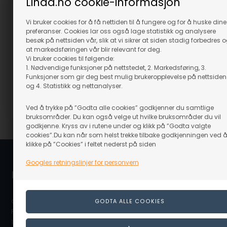
Linaa.no cookie-informasjon
GloForce Lampe med
Vi bruker cookies for å få nettiden til å fungere og for å huske dine
Radio og lommelykt
Lupe
preferanser. Cookies lar oss også lage statistikk og analysere
På lager
Bestillingsvare
besøk på nettsiden vår, slik at vi sikrer at siden stadig forbedres 
at markedsføringen vår blir relevant for deg.
709,00
NOK
2.839,00
NOK
Vi bruker cookies til følgende:
(inkl. mva)
(inkl. mva)
1. Nødvendige funksjoner på nettstedet, 2. Markedsføring, 3.
Evt. leveringskostnader
Evt. leveringskostnader
Funksjoner som gir deg best mulig brukeropplevelse på nettsiden
og 4. Statistikk og nettanalyser.
GÅ TIL VARENE
Ved å trykke på ”Godta alle cookies” godkjenner du samtlige
Varenr.: 86510
Varenr.: 75005
bruksområder. Du kan også velge ut hvilke bruksområder du vil
godkjenne. Kryss av i rutene under og klikk på ”Godta valgte
cookies”.Du kan når som helst trekke tilbake godkjenningen ved 
klikke på ”Cookies” i feltet nederst på siden
Googles retningslinjer for personvern
Linå / Linaa.no
c/o Scanvisio AS
Postboks 80
1917 Ytre Enebakk