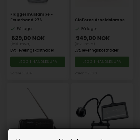
Flaggermuslampe -
Feuerhand 276
GloForce Arbeidslampe
På lager
På lager
629,00
NOK
949,00
NOK
(inkl. mva)
(inkl. mva)
Evt. leveringskostnader
Evt. leveringskostnader
Varenr.: 59341
Varenr.: 75010