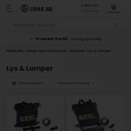
Med mva
Uten mva
MENY
HANDLEKURV
Vi sender fra DK:
mandag og onsdag
Nettbutikk
»
Skoler og institusjoner
»
Uteskole
»
Lys & Lamper
Lys & Lamper
Filtrer produkter