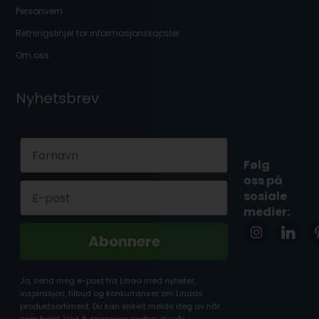
Personvern
Retningslinjer for informasjonskapsler
Om oss
Nyhetsbrev
First Name
Følg
oss på
Email
sosiale
medier:
Abonnere
Ja, send meg e-post fra Linaa med nyheter,
inspirasjon, tilbud og konkurranser om Linaas
produktsortiment. Du kan enkelt melde deg av når