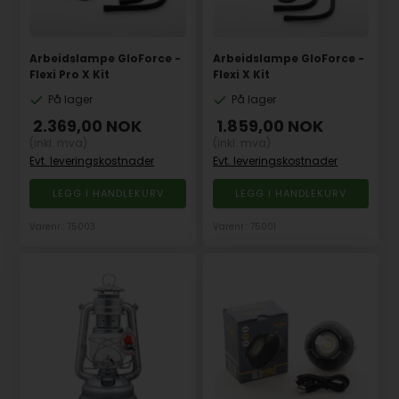
Arbeidslampe GloForce -
Arbeidslampe GloForce -
Flexi Pro X Kit
Flexi X Kit
På lager
På lager
2.369,00
NOK
1.859,00
NOK
(inkl. mva)
(inkl. mva)
Evt. leveringskostnader
Evt. leveringskostnader
Varenr.: 75003
Varenr.: 75001