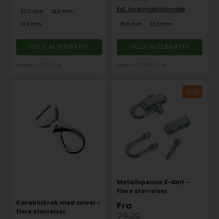
Evt. leveringskostnader
20,0 mm
13,0 mm
10,0 mm
18,0 mm
13,0 mm
VELG ALTERNATIV
VELG ALTERNATIV
Varenr.: 62090-M
Varenr.: 62090-1-M
Metallspenne 3-delt -
Flere størrelser.
Karabinkrok med svivel -
Fra
flere størrelser.
79,00