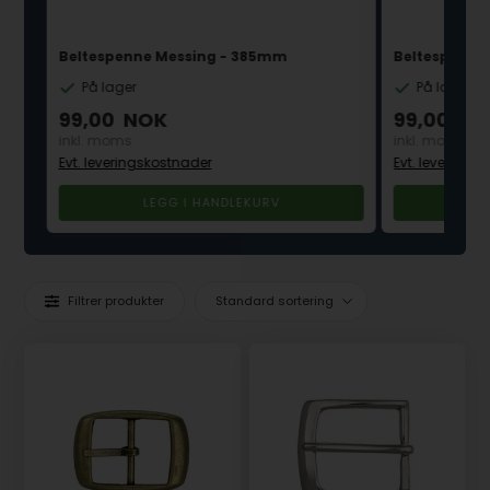
Beltespenne Messing - 385mm
Beltespenne
På lager
På lager
99,00
NOK
99,00
NO
inkl. moms
inkl. moms
Evt. leveringskostnader
Evt. leverings
Filtrer produkter