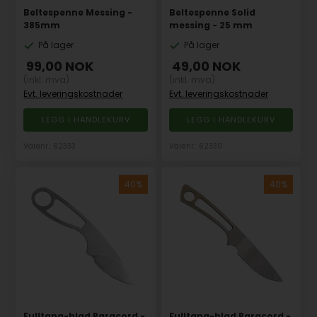
Beltespenne Messing -
Beltespenne Solid
385mm
messing - 25 mm
På lager
På lager
99,00
NOK
49,00
NOK
(inkl. mva)
(inkl. mva)
Evt. leveringskostnader
Evt. leveringskostnader
Varenr.: 62333
Varenr.: 62330
Fulltang-blad Paracord -
Fulltang-blad Paracord -