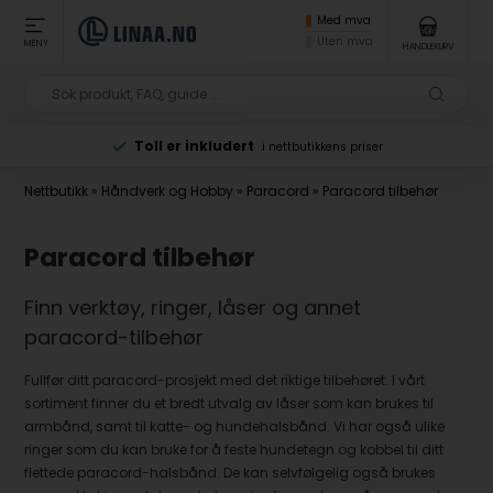
Med mva
Uten mva
MENY
HANDLEKURV
Toll er inkludert
i nettbutikkens priser
Nettbutikk
»
Håndverk og Hobby
»
Paracord
»
Paracord tilbehør
Paracord tilbehør
Finn verktøy, ringer, låser og annet
paracord-tilbehør
Fullfør ditt paracord-prosjekt med det riktige tilbehøret. I vårt
sortiment finner du et bredt utvalg av låser som kan brukes til
armbånd, samt til katte- og hundehalsbånd. Vi har også ulike
ringer som du kan bruke for å feste hundetegn og kobbel til ditt
flettede paracord-halsbånd. De kan selvfølgelig også brukes