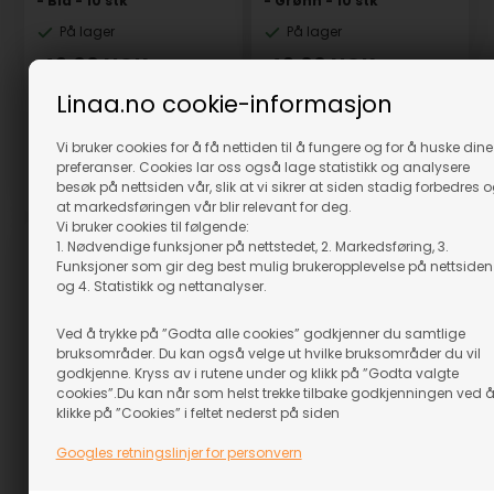
- Blå - 10 stk
- Grønn - 10 stk
På lager
På lager
49,00
NOK
49,00
NOK
(inkl. mva)
(inkl. mva)
Linaa.no cookie-informasjon
Evt. leveringskostnader
Evt. leveringskostnader
Vi bruker cookies for å få nettiden til å fungere og for å huske dine
preferanser. Cookies lar oss også lage statistikk og analysere
besøk på nettsiden vår, slik at vi sikrer at siden stadig forbedres 
Varenr.: 83554
Varenr.: 83555
at markedsføringen vår blir relevant for deg.
Vi bruker cookies til følgende:
1. Nødvendige funksjoner på nettstedet, 2. Markedsføring, 3.
Funksjoner som gir deg best mulig brukeropplevelse på nettsiden
og 4. Statistikk og nettanalyser.
Ved å trykke på ”Godta alle cookies” godkjenner du samtlige
bruksområder. Du kan også velge ut hvilke bruksområder du vil
godkjenne. Kryss av i rutene under og klikk på ”Godta valgte
cookies”.Du kan når som helst trekke tilbake godkjenningen ved 
klikke på ”Cookies” i feltet nederst på siden
Googles retningslinjer for personvern
Klikkspenne plast 10 mm
Klikkspenne plast 10 mm
- Gul - 10 stk.
- Hvit - 10 stk.