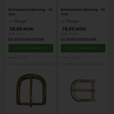
Beltespenne Messing - 22
Beltespenne Messing - 32
mm
mm
På lager
På lager
29,00
NOK
79,00
NOK
(inkl. mva)
(inkl. mva)
Evt. leveringskostnader
Evt. leveringskostnader
Varenr.: 62322
Varenr.: 62331