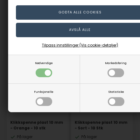
På lager
På lager
49,00
NOK
49,00
NOK
(inkl. mva)
(inkl. mva)
Evt. leveringskostnader
Evt. leveringskostnader
Tilpass innstillinger (Vis cookie-detaljer)
Varenr.: 83551
Varenr.: 83550
Nødvendige
Markedsføring
Funksjonelle
Statistiske
Klikkspenne plast 10 mm
Klikkspenne plast 10 mm
- Orange - 10 stk
- Sort - 10 Stk
På lager
På lager