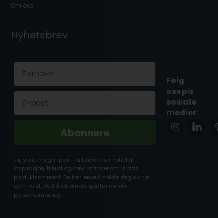
Om oss
Nyhetsbrev
First Name
Følg
oss på
Email
sosiale
medier:
Abonnere
Ja, send meg e-post fra Linaa med nyheter,
inspirasjon, tilbud og konkurranser om Linaas
produktsortiment. Du kan enkelt melde deg av når
som helst. Ved å abonnere godtar du vår
personvernpolicy.