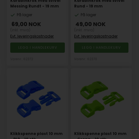
Karabinkrok med svivel
Karabinkrok med svivel
Messing Rundt - 19 mm
Rund - 19 mm
På lager
På lager
69,00
NOK
49,00
NOK
(inkl. mva)
(inkl. mva)
Evt. leveringskostnader
Evt. leveringskostnader
Varenr.: 62372
Varenr.: 62370
Klikkspenne plast 10 mm
Klikkspenne plast 10 mm