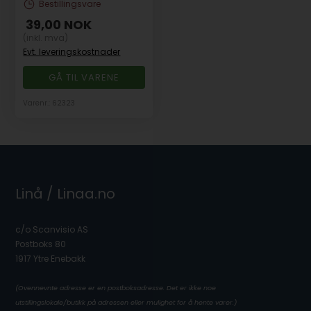
Bestillingsvare
39,00
NOK
(inkl. mva)
Evt. leveringskostnader
GÅ TIL VARENE
Varenr.: 62323
Linå / Linaa.no
c/o Scanvisio AS
Postboks 80
1917 Ytre Enebakk
(Ovennevnte adresse er en postboksadresse. Det er ikke noe
utstillingslokale/butikk på adressen eller mulighet for å hente varer.)