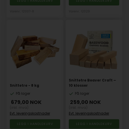
Varenr.: 12007-8
Varenr.: 12029
Snittetre Beaver Craft –
Snittetre - 8 kg
10 klosser
På lager
På lager
679,00
NOK
259,00
NOK
(inkl. mva)
(inkl. mva)
Evt. leveringskostnader
Evt. leveringskostnader