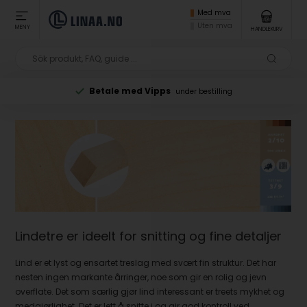
Med mva
Uten mva
MENY
HANDLEKURV
MOA 299 NOK
inkl. Mva/eks. frakt
Lindetre er ideelt for snitting og fine detaljer
Lind er et lyst og ensartet treslag med svært fin struktur. Det har
nesten ingen markante årringer, noe som gir en rolig og jevn
overflate. Det som særlig gjør lind interessant er treets mykhet og
medgjørlighet. Det er lett å snitte i og gir god kontroll ved