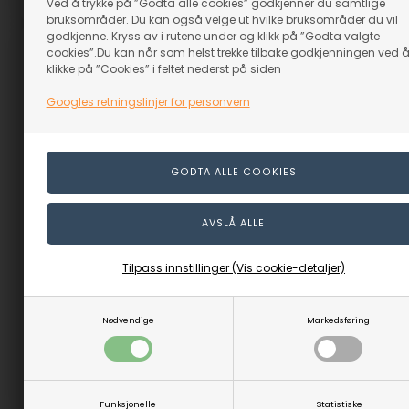
Varenr.: 12023
Varenr.: 12024
Ved å trykke på ”Godta alle cookies” godkjenner du samtlige
bruksområder. Du kan også velge ut hvilke bruksområder du vil
godkjenne. Kryss av i rutene under og klikk på ”Godta valgte
cookies”.Du kan når som helst trekke tilbake godkjenningen ved 
klikke på ”Cookies” i feltet nederst på siden
Googles retningslinjer for personvern
Snittetre Beaver Craft – 5
Snittetræ Beaver Craft –
klosser
12 klosser
På lager
På lager
Tilpass innstillinger (Vis cookie-detaljer)
169,00
NOK
259,00
NOK
(inkl. mva)
(inkl. mva)
Nødvendige
Markedsføring
Evt. leveringskostnader
Evt. leveringskostnader
Varenr.: 12020
Varenr.: 12022
Funksjonelle
Statistiske