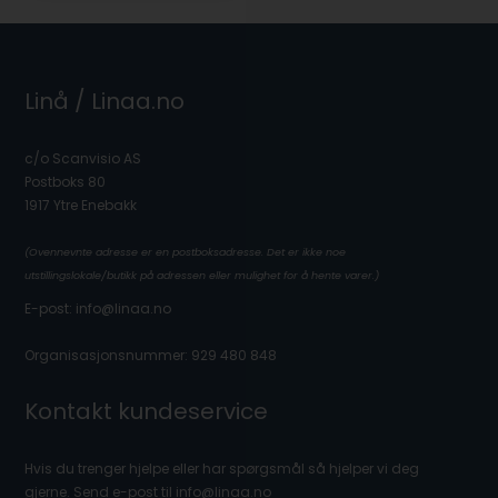
Linå / Linaa.no
c/o Scanvisio AS
Postboks 80
1917 Ytre Enebakk
(Ovennevnte adresse er en postboksadresse. Det er ikke noe
utstillingslokale/butikk på adressen eller mulighet for å hente varer.)
E-post: info@linaa.no
Organisasjonsnummer: 929 480 848
Kontakt kundeservice
Hvis du trenger hjelpe eller har spørgsmål så hjelper vi deg
gjerne. Send e-post til info@linaa.no