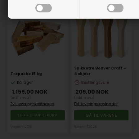
Spikketre Beaver Craft –
Trepakke 15 kg
4 skjeer
På lager
Bestillingsvare
1.159,00
NOK
209,00
NOK
(inkl. mva)
(inkl. mva)
Evt. leveringskostnader
Evt. leveringskostnader
GÅ TIL VARENE
Varenr.: 12013
Varenr.: 12028