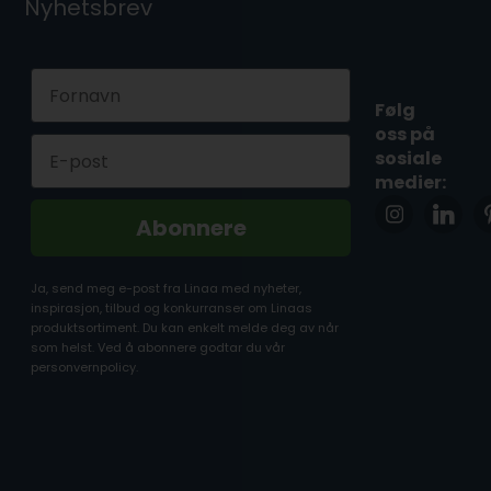
Nyhetsbrev
First Name
Følg
oss på
Email
sosiale
medier:
Abonnere
Ja, send meg e-post fra Linaa med nyheter,
inspirasjon, tilbud og konkurranser om Linaas
produktsortiment. Du kan enkelt melde deg av når
som helst. Ved å abonnere godtar du vår
personvernpolicy.