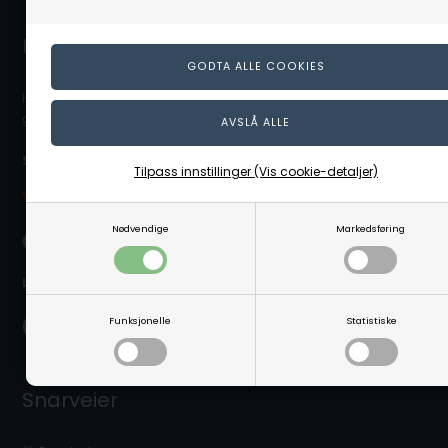
Kontakt kundeservice
Hvis du trenger hjelpe eller har spørgsmål så hjelper vi deg
gjerne. Send e-post til info@linaa.no
Sikker betaling på nett:
Tilpass innstillinger (Vis cookie-detaljer)
Nødvendige
Markedsføring
Levering nær deg:
Funksjonelle
Statistiske
Snarveier