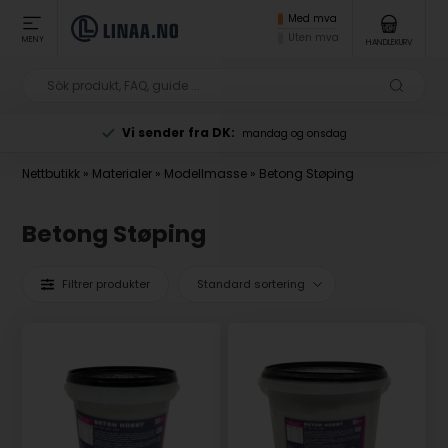
Med mva
Uten mva
MENY
HANDLEKURV
Vi sender fra DK:
mandag og onsdag
Nettbutikk
»
Materialer
»
Modellmasse
»
Betong Støping
Betong Støping
Filtrer produkter