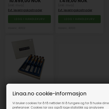
10.659,00
NOK
1.419,00
NOK
(inkl. mva)
(inkl. mva)
Evt. leveringskostnader
Evt. leveringskostnader
Varenr.: 40132
Varenr.: 40130
Stemmejernsett Japansk
- 5 stk
Linaa.no cookie-informasjon
På lager
Vi bruker cookies for å få nettiden til å fungere og for å huske dine
5.069,00
NOK
preferanser. Cookies lar oss også lage statistikk og analysere