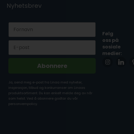
Nyhetsbrev
First Name
Følg
oss på
Email
sosiale
medier:
Abonnere
Ja, send meg e-post fra Linaa med nyheter,
inspirasjon, tilbud og konkurranser om Linaas
produktsortiment. Du kan enkelt melde deg av når
som helst. Ved å abonnere godtar du vår
personvernpolicy.