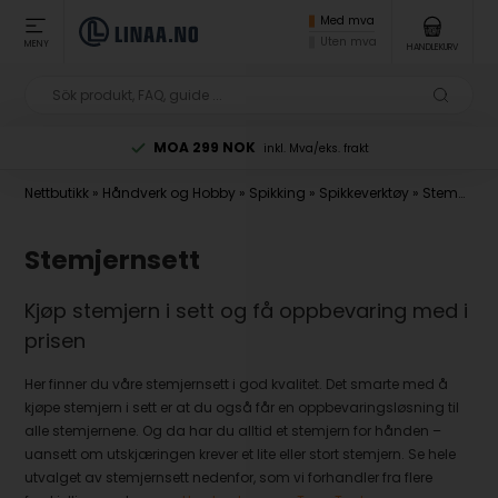
Med mva
Uten mva
MENY
HANDLEKURV
MOA 299 NOK
inkl. Mva/eks. frakt
Nettbutikk
»
Håndverk og Hobby
»
Spikking
»
Spikkeverktøy
»
Stemmejern
Stemjernsett
Kjøp stemjern i sett og få oppbevaring med i
prisen
Her finner du våre stemjernsett i god kvalitet. Det smarte med å
kjøpe stemjern i sett er at du også får en oppbevaringsløsning til
alle stemjernene. Og da har du alltid et stemjern for hånden –
uansett om utskjæringen krever et lite eller stort stemjern. Se hele
utvalget av stemjernsett nedenfor, som vi forhandler fra flere