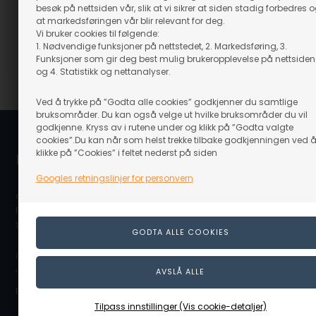
(inkl. mva)
besøk på nettsiden vår, slik at vi sikrer at siden stadig forbedres 
Evt. leveringskostnader
at markedsføringen vår blir relevant for deg.
Vi bruker cookies til følgende:
1. Nødvendige funksjoner på nettstedet, 2. Markedsføring, 3.
Funksjoner som gir deg best mulig brukeropplevelse på nettsiden
Varenr.: 40131
og 4. Statistikk og nettanalyser.
Ved å trykke på ”Godta alle cookies” godkjenner du samtlige
bruksområder. Du kan også velge ut hvilke bruksområder du vil
godkjenne. Kryss av i rutene under og klikk på ”Godta valgte
cookies”.Du kan når som helst trekke tilbake godkjenningen ved 
klikke på ”Cookies” i feltet nederst på siden
Linå / Linaa.no
Googles retningslinjer for personvern
c/o Scanvisio AS
Postboks 80
1917 Ytre Enebakk
(Ovennevnte adresse er en postboksadresse. Det er ikke noe
utstillingslokale/butikk på adressen eller mulighet for å hente varer.)
E-post: info@linaa.no
Tilpass innstillinger (Vis cookie-detaljer)