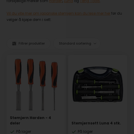
forskjellige merker som
Harden
,
Luna
og
Teng Tools
.
Vil du vite mer om japanske stemjern kan du lese mer her
før du
velger å kjøpe dem i sett.
Filtrer produkter
Stemjern Harden - 4
deler
Stemjernsett Luna 4 stk.
På lager
På lager