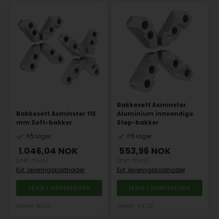
Bakkesett Axminster
Bakkesett Axminster 115
Aluminium innvendige
mm Soft-bakker
Step-bakker
På lager
På lager
1.046,04
NOK
553,96
NOK
(inkl. mva)
(inkl. mva)
Evt. leveringskostnader
Evt. leveringskostnader
Varenr.: 69721
Varenr.: 69723