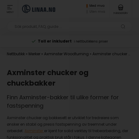
Med mva
Uten mva
MENY
HANDLEKURV
Toll er inkludert
i nettbutikkens priser
Nettbutikk
»
Merker
»
Axminster Woodturning
»
Axminster chucker og chuckbakker
Axminster chucker og
chuckbakker
Finn Axminster-bakker til ulike former for
fastspenning
Axminster chucker og bakkesett er utviklet for tredreiere som
ønsker en stabil og presis fastspenning av treemnet under
arbeidet.
Axminster
er kjent for solid verktøy til trebearbeiding, der
funksjonalitet og praktisk bruk står i fokus. I denne kategorien