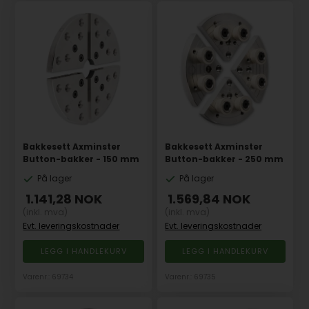
Bakkesett Axminster
Bakkesett Axminster
Button-bakker - 150 mm
Button-bakker - 250 mm
På lager
På lager
1.141,28
NOK
1.569,84
NOK
(inkl. mva)
(inkl. mva)
Evt. leveringskostnader
Evt. leveringskostnader
Varenr.: 69734
Varenr.: 69735