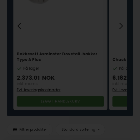
Bakkesett Axminster Dovetail-bakker
Type A Plus
Chuck Axmins
På lager
På lager
2.373,01
NOK
6.182,54
inkl. moms
inkl. moms
Evt. leveringskostnader
Evt. leverings
Filtrer produkter