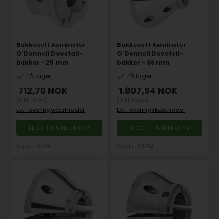
Bakkesett Axminster
Bakkesett Axminster
O'Donnell Dovetail-
O'Donnell Dovetail-
bakker - 25 mm
bakker - 38 mm
På lager
På lager
712,70
NOK
1.807,94
NOK
(inkl. mva)
(inkl. mva)
Evt. leveringskostnader
Evt. leveringskostnader
Varenr.: 69741
Varenr.: 69742