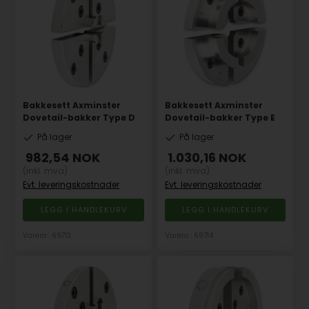
Bakkesett Axminster
Bakkesett Axminster
Dovetail-bakker Type D
Dovetail-bakker Type E
På lager
På lager
982,54
NOK
1.030,16
NOK
(inkl. mva)
(inkl. mva)
Evt. leveringskostnader
Evt. leveringskostnader
Varenr.: 69713
Varenr.: 69714