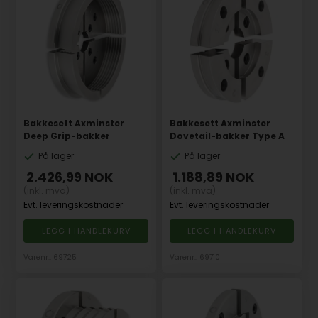
Bakkesett Axminster
Bakkesett Axminster
Deep Grip-bakker
Dovetail-bakker Type A
På lager
På lager
2.426,99
NOK
1.188,89
NOK
(inkl. mva)
(inkl. mva)
Evt. leveringskostnader
Evt. leveringskostnader
Varenr.: 69725
Varenr.: 69710