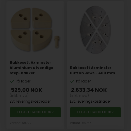
Bakkesett Axminster
Aluminium utvendige
Bakkesett Axminster
Step-bakker
Button Jaws - 400 mm
På lager
På lager
529,00
NOK
2.633,34
NOK
(inkl. mva)
(inkl. mva)
Evt. leveringskostnader
Evt. leveringskostnader
Varenr.: 69722
Varenr.: 69737