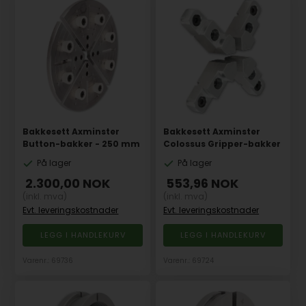
Bakkesett Axminster
Bakkesett Axminster
Button-bakker - 250 mm
Colossus Gripper-bakker
På lager
På lager
2.300,00
NOK
553,96
NOK
(inkl. mva)
(inkl. mva)
Evt. leveringskostnader
Evt. leveringskostnader
Varenr.: 69736
Varenr.: 69724