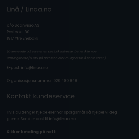
Linå / Linaa.no
c/o Scanvisio AS
Postboks 80
1917 Ytre Enebakk
(Ovennevnte adresse er en postboksadresse. Det er ikke noe
utstillingslokale/butikk på adressen eller mulighet for å hente varer.)
E-post: info@linaa.no
Organisasjonsnummer: 929 480 848
Kontakt kundeservice
Hvis du trenger hjelpe eller har spørgsmål så hjelper vi deg
gjerne. Send e-post til info@linaa.no
Sikker betaling på nett: