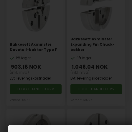
Bakkesett Axminster
Bakkesett Axminster
Expanding Pin Chuck-
Dovetail-bakker Type F
bakker
På lager
På lager
903,18
NOK
1.046,04
NOK
(inkl. mva)
(inkl. mva)
Evt. leveringskostnader
Evt. leveringskostnader
Varenr.: 69715
Varenr.: 69727