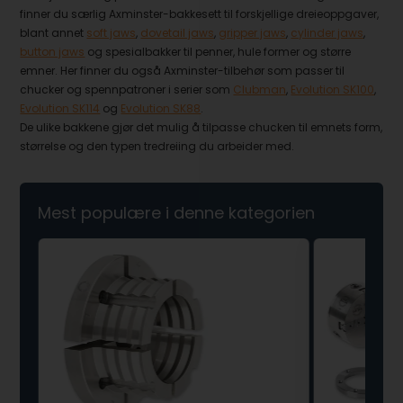
finner du særlig Axminster-bakkesett til forskjellige dreieoppgaver,
blant annet
soft jaws
,
dovetail jaws
,
gripper jaws
,
cylinder jaws
,
button jaws
og spesialbakker til penner, hule former og større
emner. Her finner du også Axminster-tilbehør som passer til
chucker og spennpatroner i serier som
Clubman
,
Evolution SK100
,
Evolution SK114
og
Evolution SK88
.
De ulike bakkene gjør det mulig å tilpasse chucken til emnets form,
størrelse og den typen tredreiing du arbeider med.
Mest populære i denne kategorien