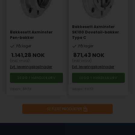
Bakkesett Axminster
Bakkesett Axminster
SK100 Dovetail-bakker
Pen-bakker
Type C
På lager
På lager
1.141,28
NOK
871,43
NOK
(inkl. mva)
(inkl. mva)
Evt. leveringskostnader
Evt. leveringskostnader
Varenr.: 69719
Varenr.: 69712
SE FLERE PRODUKTER