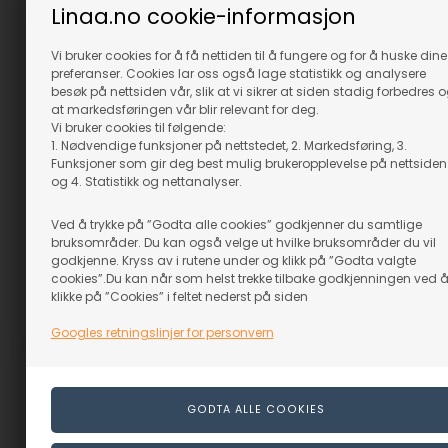
Linaa.no cookie-informasjon
Vi bruker cookies for å få nettiden til å fungere og for å huske dine
preferanser. Cookies lar oss også lage statistikk og analysere
besøk på nettsiden vår, slik at vi sikrer at siden stadig forbedres 
at markedsføringen vår blir relevant for deg.
Vi bruker cookies til følgende:
Bakkesett Axminster
Bakkesett Axminster
1. Nødvendige funksjoner på nettstedet, 2. Markedsføring, 3.
Gripper-bakker Type BF
Gripper-bakker Type BF
Funksjoner som gir deg best mulig brukeropplevelse på nettsiden
På lager
På lager
og 4. Statistikk og nettanalyser.
1.490,48
NOK
982,54
NOK
Ved å trykke på ”Godta alle cookies” godkjenner du samtlige
(inkl. mva)
(inkl. mva)
bruksområder. Du kan også velge ut hvilke bruksområder du vil
Evt. leveringskostnader
Evt. leveringskostnader
godkjenne. Kryss av i rutene under og klikk på ”Godta valgte
cookies”.Du kan når som helst trekke tilbake godkjenningen ved 
klikke på ”Cookies” i feltet nederst på siden
Varenr.: 69716
Varenr.: 69717
Googles retningslinjer for personvern