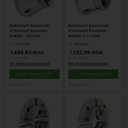
Bakkesett Axminster
Bakkesett Axminster
O'Donnell Dovetail-
O'Donnell Dovetail-
bakker - 50 mm
bakker 3-i-1 sett
På lager
På lager
1.696,83
NOK
1.792,06
NOK
(inkl. mva)
(inkl. mva)
Evt. leveringskostnader
Evt. leveringskostnader
Varenr.: 69743
Varenr.: 69744