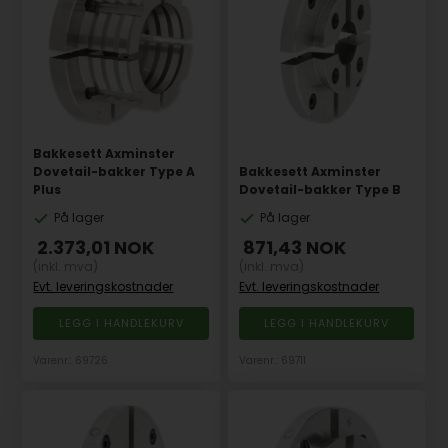
Bakkesett Axminster
Dovetail-bakker Type A
Bakkesett Axminster
Plus
Dovetail-bakker Type B
På lager
På lager
2.373,01
NOK
871,43
NOK
(inkl. mva)
(inkl. mva)
Evt. leveringskostnader
Evt. leveringskostnader
Varenr.: 69726
Varenr.: 69711