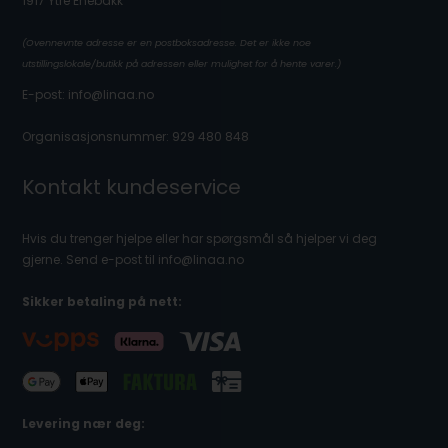
1917 Ytre Enebakk
(Ovennevnte adresse er en postboksadresse. Det er ikke noe
utstillingslokale/butikk på adressen eller mulighet for å hente varer.)
E-post: info@linaa.no
Organisasjonsnummer: 929 480 848
Kontakt kundeservice
Hvis du trenger hjelpe eller har spørgsmål så hjelper vi deg
gjerne. Send e-post til info@linaa.no
Sikker betaling på nett:
Levering nær deg: