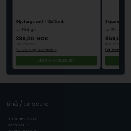
Oljefarge sett - 12x12 ml.
Skjærestål t
På lager
På lager
389,00
NOK
859,00
N
inkl. moms
inkl. moms
Evt. leveringskostnader
Evt. leverings
Linå / Linaa.no
c/o Scanvisio AS
Postboks 80