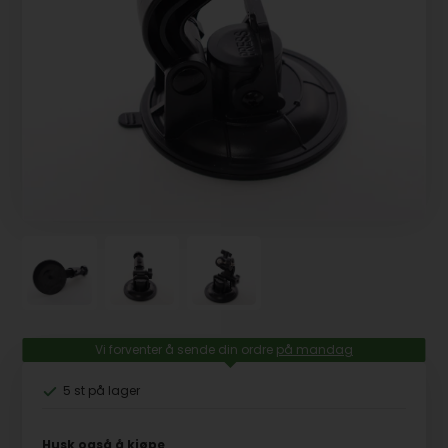
Vi forventer å sende din ordre
på mandag
5 st
på lager
Husk også å kjøpe