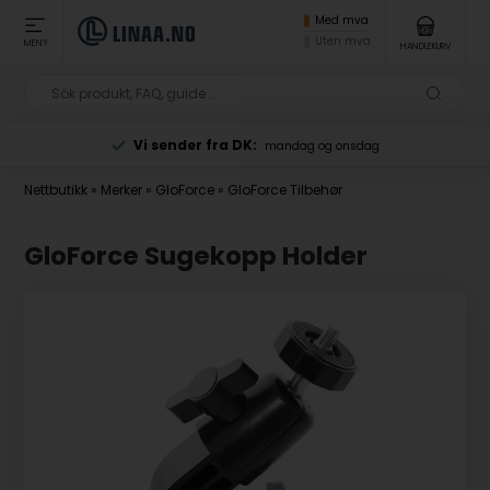
Med mva
Uten mva
MENY
HANDLEKURV
Vi sender fra DK:
T
mandag og onsdag
Nettbutikk
»
Merker
»
GloForce
»
GloForce Tilbehør
GloForce Sugekopp Holder