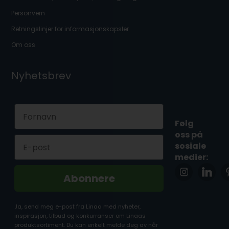
Personvern
Retningslinjer for informasjonskapsler
Om oss
Nyhetsbrev
First Name
Følg
oss på
Email
sosiale
medier:
Abonnere
Ja, send meg e-post fra Linaa med nyheter,
inspirasjon, tilbud og konkurranser om Linaas
produktsortiment. Du kan enkelt melde deg av når