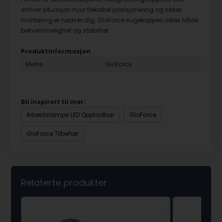
enhver situasjon hvor fleksibel posisjonering og sikker
montering er nødvendig. GloForce sugekoppen sikrer både
bekvemmelighet og stabilitet.
Produktinformasjon
Merke
GloForce
Bli inspirert til mer:
Arbeidslampe LED Oppladbar
GloForce
GloForce Tilbehør
Relaterte produkter