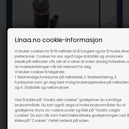
Linaa.no cookie-informasjon
Vi bruker cookies for å få nettiden til å fungere og for å huske dine
preferanser. Cookies lar oss også lage statistikk og analysere
besøk på nettsiden vår, slik at vi sikrer at siden stadig forbedres 
at markedsføringen vår blir relevant for deg.
Vi bruker cookies til følgende:
1. Nødvendige funksjoner på nettstedet, 2. Markedsføring, 3.
Funksjoner som gir deg best mulig brukeropplevelse på nettsiden
og 4. Statistikk og nettanalyser.
GloForce Kuleledd
GloForce 8x 
Ved å trykke på ”Godta alle cookies” godkjenner du samtlige
På lager
På lager
bruksområder. Du kan også velge ut hvilke bruksområder du vil
169,00
NOK
319,00
N
godkjenne. Kryss av i rutene under og klikk på ”Godta valgte
inkl. moms
inkl. moms
cookies”.Du kan når som helst trekke tilbake godkjenningen ved 
klikke på ”Cookies” i feltet nederst på siden
Evt. leveringskostnader
Evt. leverings