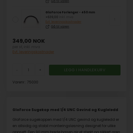
Gå til varen
GloForce Forlenger - 450 mm
+639,00
inkl. mva
Evt. leveringskostnader
Gå til varen
349,00
NOK
per st, inkl. mva
Evt. leveringskostnader
-
+
Varenr.:
75030
GloForce Sugekop med 1/4 UNC Gevind og Kugleledd
GloForce sugekoppen med 1/4 UNC gevind og kugleledd er
en allsidig og stabil monteringsløsning designet for ulike
oppsett. Den 90 mm brede basen gir et sterkt og sikkert grep