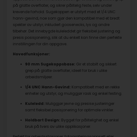
på glatte overflater, og sikrer pålitelig feste, selv under
krevende forhold. Sugekoppen er utstyrt med et 1/4 UNC
hann-gevind, noe som gjør den kompatibel med et bredt
spekter av utstyr, inkludert goosenecks, lys og andre
tilbehør. Det innebygde kuleleddet gir fleksibel justering og
presis posisjonering, slik at du enkelt kan finne den perfekte
innstillingen for din oppgave.
Hovedfunksjoner:
90 mm Sugekoppsbase:
Gir et stabilt og sikkert
grep på glatte overflater, ideell for bruk i ulike
arbeidsmiljøer.
1/4 UNC Hann-Gevind:
Kompatibelt med en rekke
enheter og utstyr, og muliggjør rask og enkel festing.
Kuleledd:
Muliggjør jevne og presise justeringer
samt fleksibel posisjonering for optimale vinkler.
Holdbart Design:
Bygget for pålitelighet og enkel
bruk på tvers av ulike applikasjoner.
Perfekt for arbeidsstasjoner, fotograferingsoppsett eller