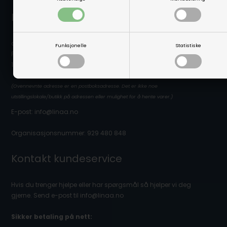
Linå / Linaa.no
c/o Scanvisio AS
Funksjonelle
Statistiske
Postboks 80
1917 Ytre Enebakk
(Ovennevnte adresse er en postboksadresse. Det er ikke noe
utstillingslokale/butikk på adressen eller mulighet for å hente varer.)
E-post: info@linaa.no
Organisasjonsnummer: 929 480 848
Kontakt kundeservice
Hvis du trenger hjelpe eller har spørgsmål så hjelper vi deg
gjerne. Send e-post til info@linaa.no
Sikker betaling på nett: