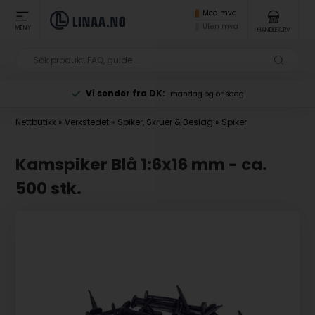
Med mva
Uten mva
MENY
HANDLEKURV
Vi sender fra DK:
mandag og onsdag
Nettbutikk
»
Verkstedet
»
Spiker, Skruer & Beslag
»
Spiker
Kamspiker Blå 1:6x16 mm - ca.
500 stk.