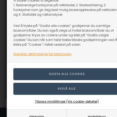
Vi bruker cookies til følgende:
1. Nødvendige funksjoner på nettstedet, 2. Markedsføring, 3.
Funksjoner som gir deg best mulig brukeropplevelse på nettsiden
og 4. Statistikk og nettanalyser.
Ved å trykke på ”Godta alle cookies” godkjenner du samtlige
bruksområder. Du kan også velge ut hvilke bruksområder du vil
godkjenne. Kryss av i rutene under og klikk på ”Godta valgte
cookies”.Du kan når som helst trekke tilbake godkjenningen ved 
klikke på ”Cookies” i feltet nederst på siden
Kamspiker Blå 1:4x13 mm - ca. 500 stk.
Trelim: Sika
Googles retningslinjer for personvern
På lager
På lager
249,00
NOK
169,00
N
inkl. moms
inkl. moms
Evt. leveringskostnader
Evt. leverings
Tilpass innstillinger (Vis cookie-detaljer)
Nødvendige
Markedsføring