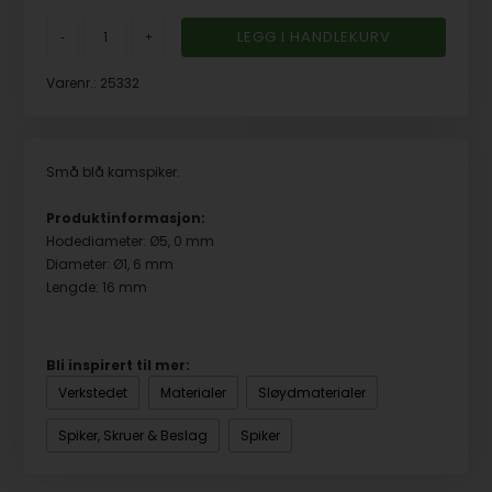
-
+
Varenr.:
25332
Små blå kamspiker.
Produktinformasjon:
Hodediameter: Ø5, 0 mm
Diameter: Ø1, 6 mm
Lengde: 16 mm
Bli inspirert til mer:
Verkstedet
Materialer
Sløydmaterialer
Spiker, Skruer & Beslag
Spiker