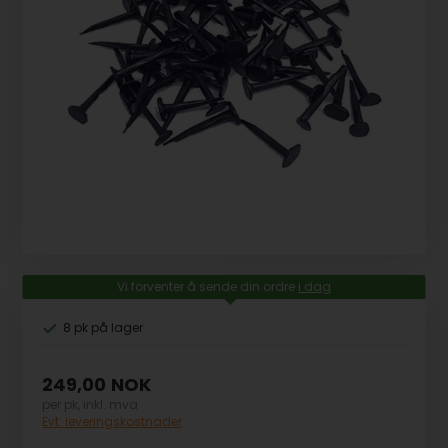
Vi forventer å sende din ordre
i dag
8 pk
på lager
249,00
NOK
per pk, inkl. mva
Evt. leveringskostnader