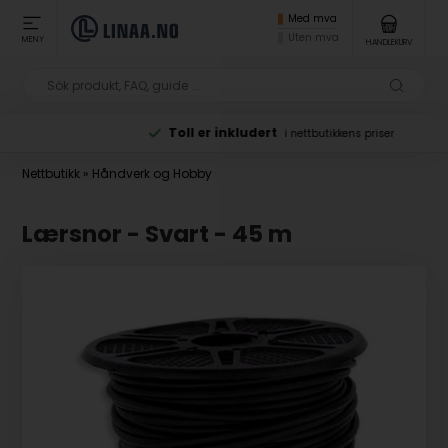
Med mva
Uten mva
MENY
HANDLEKURV
Toll er inkludert
i nettbutikkens priser
Nettbutikk
»
Håndverk og Hobby
Lærsnor - Svart - 45 m