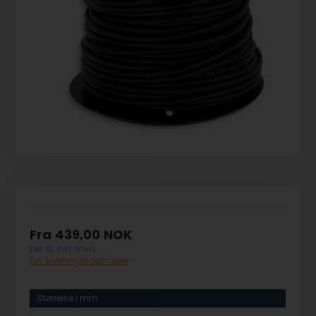
Fra
439,00
NOK
per st, inkl. mva
Evt. leveringskostnader
Størrelse i mm