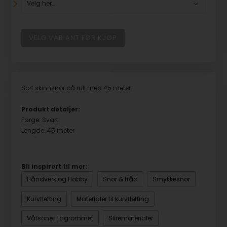
Sort skinnsnor på rull med 45 meter.
Produkt detaljer:
Farge: Svart
Lengde: 45 meter
Bli inspirert til mer:
Håndverk og Hobby
Snor & tråd
Smykkesnor
Kurvfletting
Materialer til kurvfletting
Våtsone i fagrommet
Slirematerialer