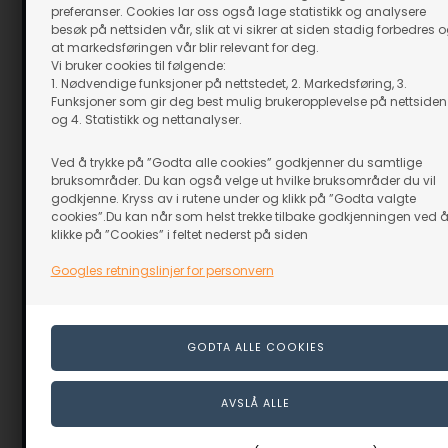
preferanser. Cookies lar oss også lage statistikk og analysere
besøk på nettsiden vår, slik at vi sikrer at siden stadig forbedres 
at markedsføringen vår blir relevant for deg.
Vi bruker cookies til følgende:
1. Nødvendige funksjoner på nettstedet, 2. Markedsføring, 3.
Funksjoner som gir deg best mulig brukeropplevelse på nettsiden
og 4. Statistikk og nettanalyser.
Ved å trykke på ”Godta alle cookies” godkjenner du samtlige
bruksområder. Du kan også velge ut hvilke bruksområder du vil
godkjenne. Kryss av i rutene under og klikk på ”Godta valgte
cookies”.Du kan når som helst trekke tilbake godkjenningen ved 
klikke på ”Cookies” i feltet nederst på siden
Googles retningslinjer for personvern
Mammut Kindtand - 10 mm
Knivskaft - S
På lager
På lager
159,00
NOK
499,00
N
inkl. moms
inkl. moms
Evt. leveringskostnader
Evt. leverings