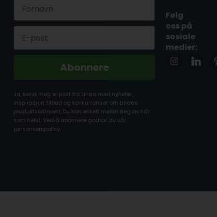
First Name
Følg
oss på
Email
sosiale
medier:
Abonnere
Ja, send meg e-post fra Linaa med nyheter,
inspirasjon, tilbud og konkurranser om Linaas
produktsortiment. Du kan enkelt melde deg av når
som helst. Ved å abonnere godtar du vår
personvernpolicy.