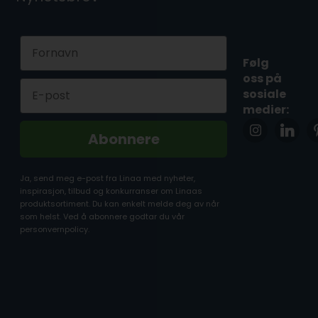
First Name
Følg
oss på
Email
sosiale
medier:
Abonnere
Ja, send meg e-post fra Linaa med nyheter,
inspirasjon, tilbud og konkurranser om Linaas
produktsortiment. Du kan enkelt melde deg av når
som helst. Ved å abonnere godtar du vår
personvernpolicy.