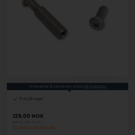
Vi forventer å sende din ordre
på mandag
21 st
på lager
129,00
NOK
per st, inkl. mva
Evt. leveringskostnader