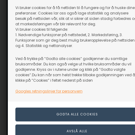
Vi bruker cookies for å få nettiden til å fungere og for å huske dine
preferanser. Cookies lar oss også lage statistikk og analysere
besøk på nettsiden vår, slik at vi sikrer at siden stadig forbedres 
at markedsføringen vår blir relevant for deg.
Vi bruker cookies til følgende:
1. Nødvendige funksjoner på nettstedet, 2. Markedsføring, 3.
Funksjoner som gir deg best mulig brukeropplevelse på nettsiden
og 4. Statistikk og nettanalyser.
Ved å trykke på ”Godta alle cookies” godkjenner du samtlige
bruksområder. Du kan også velge ut hvilke bruksområder du vil
godkjenne. Kryss av i rutene under og klikk på ”Godta valgte
cookies”.Du kan når som helst trekke tilbake godkjenningen ved 
klikke på ”Cookies” i feltet nederst på siden
Googles retningslinjer for personvern
 stk
Glideskive Bronse - Ø12:5/4:8 mm - 10 stk
Torx skrue Fo
På lager
På lager
79,00
NOK
99,00
NO
inkl. moms
inkl. moms