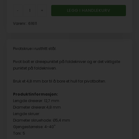
-
+
Varenr.:
61611
Pivotskrue i rustfritt stål.
Pivot bolt er dreiepunktet på foldekniver og er det viktigste
punktet på foldekniven.
Bruk et 4,8 mm bor til å bore et hull for pivotbolten.
Produktinformasjon:
Lengde dreierør: 12,7 mm
Diameter dreierør:4,8 mm
Lengde skruer:
Diameter skruehode: Ø5,4 mm
Gjengestørrelse: 4-40"
Torx: 5