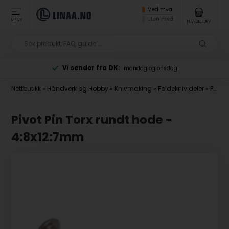
Med mva
Uten mva
MENY
HANDLEKURV
Vi sender fra DK:
mandag og onsdag
Nettbutikk
»
Håndverk og Hobby
»
Knivmaking
»
Foldekniv deler
»
Pivot skruer
Pivot Pin Torx rundt hode -
4:8x12:7mm