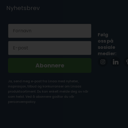
Nyhetsbrev
First Name
Følg
oss på
Email
sosiale
medier:
Abonnere
Ja, send meg e-post fra Linaa med nyheter,
inspirasjon, tilbud og konkurranser om Linaas
produktsortiment. Du kan enkelt melde deg av når
som helst. Ved å abonnere godtar du vår
personvernpolicy.