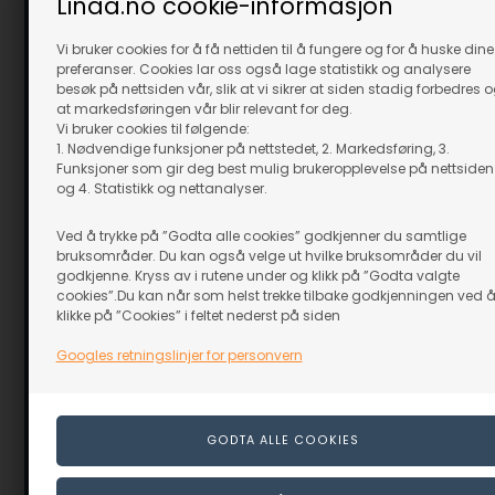
Linaa.no cookie-informasjon
Vi bruker cookies for å få nettiden til å fungere og for å huske dine
preferanser. Cookies lar oss også lage statistikk og analysere
besøk på nettsiden vår, slik at vi sikrer at siden stadig forbedres 
at markedsføringen vår blir relevant for deg.
Vi bruker cookies til følgende:
1. Nødvendige funksjoner på nettstedet, 2. Markedsføring, 3.
Funksjoner som gir deg best mulig brukeropplevelse på nettsiden
og 4. Statistikk og nettanalyser.
Ved å trykke på ”Godta alle cookies” godkjenner du samtlige
bruksområder. Du kan også velge ut hvilke bruksområder du vil
godkjenne. Kryss av i rutene under og klikk på ”Godta valgte
cookies”.Du kan når som helst trekke tilbake godkjenningen ved 
klikke på ”Cookies” i feltet nederst på siden
Googles retningslinjer for personvern
Mammut Kindtand
Borestopp 6:
På lager
På lager