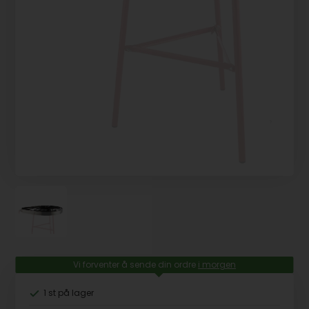
Vi forventer å sende din ordre
i morgen
1 st
på lager