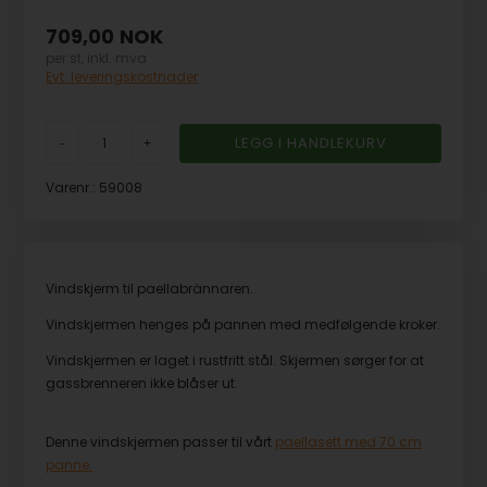
709,00
NOK
per st, inkl. mva
Evt. leveringskostnader
-
+
Varenr.:
59008
Vindskjerm til paellabrännaren.
Vindskjermen henges på pannen med medfølgende kroker.
Vindskjermen er laget i rustfritt stål. Skjermen sørger for at
gassbrenneren ikke blåser ut.
Denne vindskjermen passer til vårt
paellasett med 70 cm
panne.