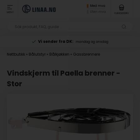
Med mva
Uten mva
MENY
HANDLEKURV
Vi sender fra DK:
mandag og onsdag
Nettbutikk
»
Bålutstyr
»
Bålkjøkken
»
Gassbrennere
Vindskjerm til Paella brenner -
Stor